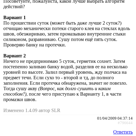
Посоветуйте, пожалуйста, какой лучше выбрать алгоритм
действий?
Вариант 1
По прошествии суток (может быть даже лучше 2 суток?)
отчищаю механически потеки старого клея на стеклах вдоль
швов, обезжириваю, затем промазываю внутренние стыки
силиконом, разравниваю. Сушу потом ещё пять суток.
Проверяю банку на протечки.
Вариант 2
Ничего не предпринимаю 5 суток, герметик сохнет. Затем
постепенно заливаю банку водой, разделив ее на несколько
уровней по высоте. Залил первый уровень, жду полчаса на
предмет течи. Если сухо то - второй и тд, до полного
заполнения. Если протечка обнаружена, значит не повезло.
Тогда сушу акву
(Вопрос, как долго сушить и каким
способом?)
, после чего приступаю к Варианту 1, в части
промазки швов.
Изменено 1.4.09 автор SLR
01/04/2009 04:37:14
#796644
Ответить