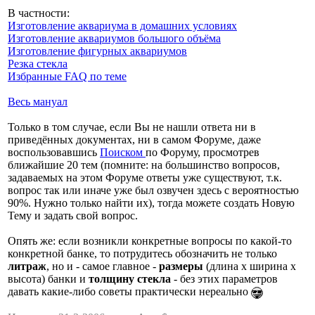
В частности:
Изготовление аквариума в домашних условиях
Изготовление аквариумов большого объёма
Изготовление фигурных аквариумов
Резка стекла
Избранные FAQ по теме
Весь мануал
Только в том случае, если Вы не нашли ответа ни в
приведённых документах, ни в самом Форуме, даже
воспользовавшись
Поиском
по Форуму, просмотрев
ближайшие 20 тем (помните: на большинство вопросов,
задаваемых на этом Форуме ответы уже существуют, т.к.
вопрос так или иначе уже был озвучен здесь с вероятностью
90%. Нужно только найти их), тогда можете создать Новую
Тему и задать свой вопрос.
Опять же: если возникли конкретные вопросы по какой-то
конкретной банке, то потрудитесь обозначить не только
литраж
, но и - самое главное -
размеры
(длина х ширина х
высота) банки и
толщину стекла
- без этих параметров
давать какие-либо советы практически нереально