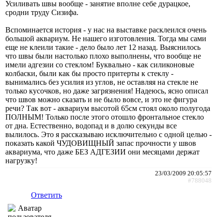
Усиливать швы вообще - занятие вполне себе дурацкое,
сродни труду Сизифа.
Вспоминается история - у нас на выставке расклеился очень
большой аквариум. Не нашего изготовления. Тогда мы сами
еще не клеили такие - дело было лет 12 назад. Выяснилось
что швы были настолько плохо выполнены, что вообще не
имели адгезии со стеклом! Буквально - как силиконовые
колбаски, были как бы просто притерты к стеклу -
вынимались без усилия из углов, не оставляя на стекле не
только кусочков, но даже загрязнения! Надеюсь, ясно описал
что швов можно сказать и не было вовсе, и это не фигура
речи? Так вот - аквариум высотой 65см стоял около полугода
ПОЛНЫМ! Только после этого отошло фронтальное стекло
от дна. Естественно, водопад и в долю секунды все
вылилось. Это я рассказываю исключительно с одной целью -
показать какой ЧУДОВИЩНЫЙ запас прочности у швов
аквариума, что даже БЕЗ АДГЕЗИИ они месяцами держат
нагрузку!
23/03/2009 20:05:57
#788048
Ответить