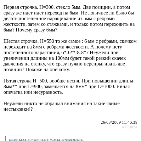
Первая строчка. H=300, стекло 5мм. Две позиции, а потом
сразу же идет идет переход на 6мм. Не логичнее ли было бы
делать постепенное наращивание из 5мм с ребрами
жесткости, затем со стяжками, и только потом переходить на
6мм? Почему сразу 6мм?
Шестая строчка, H=550 то же самое : 6 мм с ребрами, скачком
переходит на 8мм с ребрами жесткости. А почему нету
постепенного нарастания, 6*-6**-8-8*? Неужели при
увеличении длинны на 100мм будет такой резкий скачек
давления на стенку, что сразу нужно перепрыгивать две
позиции? Похоже на опечатку.
Пятая строка H=500, вообще песня. При повышении длины
8мм** при L=900, замещается на 8мм* при L=1000. Явная
опечатка или несуразность.
Неужели никто не обращал внимания на такие явные
нестыковки!?
26/03/2009 11:46:39
#790874