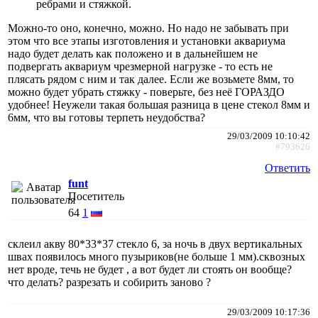
ребрами и стяжкой.
Можно-то оно, конечно, можно. Но надо не забывать при
этом что все этапы изготовления и установки аквариума
надо будет делать как положено и в дальнейшем не
подвергать аквариум чрезмерной нагрузке - то есть не
плясать рядом с ним и так далее. Если же возьмете 8мм, то
можно будет убрать стяжку - поверьте, без неё ГОРАЗДО
удобнее! Неужели такая большая разница в цене стекол 8мм и
6мм, что вы готовы терпеть неудобства?
29/03/2009 10:10:42
#793626
Ответить
funt
Посетитель
64
1
склеил акву 80*33*37 стекло 6, за ночь в двух вертикальных
швах появилось много пузыриков(не больше 1 мм).сквозных
нет вроде, течь не будет , а вот будет ли стоять он вообще?
что делать? разрезать и собирить заново ?
29/03/2009 10:17:36