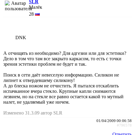
SLR
Малёк
28
DNK
А отчищять из необходимо? Для адгезии или для эстетики?
Дело в том что там все закрыто каркасом, то есть с точки
зрения эстетики проблем не будет и так.
Поиск в сети даёт невеселую информацию. Силикон не
липнет к отвердевшему силикону!
А до блеска ножом не отчистить. Я пытался отскаблить
испачканное вчера стекло. Крупные капли снимаются
лезвием, но на стекле все равно остается какой то мутный
налет, не удаляемый уже ничем.
Изменено 31.3.09 автор SLR
01/04/2009 00:06:58
#796578
Ответить