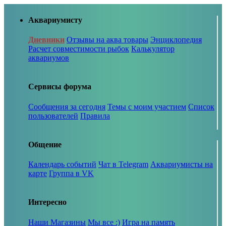
Аквариумисту
Дневники
Отзывы на аква товары
Энциклопедия
Расчет совместимости рыбок
Калькулятор
аквариумов
Сервисы форума
Сообщения за сегодня
Темы с моим участием
Список
пользователей
Правила
Общение
Календарь событий
Чат в Telegram
Аквариумисты на
карте
Группа в VK
Интересно
Наши Магазины
Мы все :)
Игра на память