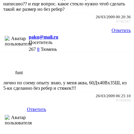
написано?? и еще вопрос. какое стекло нужно чтоб сделать
такой же размер но без ребер?
26/03/2009 00:20:36
#790567
Ответить
paku@mail.ru
Посетитель
267
8
Тюмень
funt
лично по соему опыту знаю, у меня аква, 60Дх40Вх35Ш, из
5-ки сделанно без ребер и стяжек!!!
26/03/2009 06:25:10
#790690
Ответить