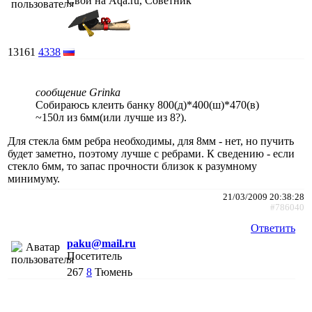
Свой на Aqa.ru, Советник
13161
4338
сообщение Grinka
Собираюсь клеить банку 800(д)*400(ш)*470(в)
~150л из 6мм(или лучше из 8?).
Для стекла 6мм ребра необходимы, для 8мм - нет, но пучить
будет заметно, поэтому лучше с ребрами. К сведению - если
стекло 6мм, то запас прочности близок к разумному
минимуму.
21/03/2009 20:38:28
#786040
Ответить
paku@mail.ru
Посетитель
267
8
Тюмень