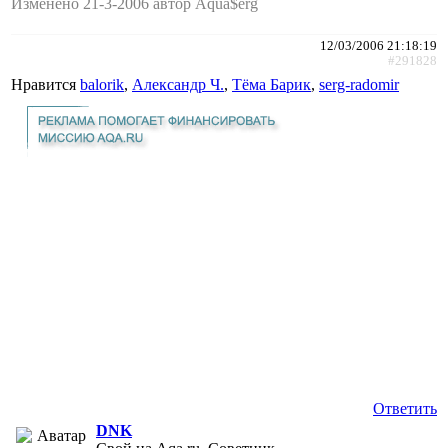
Изменено 21-3-2006 автор Aqua$erg
12/03/2006 21:18:19
#291828
Нравится
balorik
,
Александр Ч.
,
Тёма Барик
,
serg-radomir
Ответить
DNK