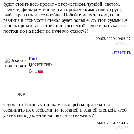
будет стоить весь проект - с герметиком, тумбой, светом,
грелкой, фильтром и прочими прибамбасами, плюс грунт,
рыба, трава ну и все вообще. Побейте меня тапком, если
разница в стоимости стекол будет больше 5% этой суммы! А
теперь прикиньте - стоит оно того, чтобы еще и натыкаться
постоянно на нафиг не нужную стяжку?!
29/03/2009 19:06:07
#794067
Ответить
funt
Посетитель
64
1
DNK
я думаю к боковым стенкам тоже ребра приделать и
соединить их с ребрами на передней и задней стенкой, чтоб
уменьшить давление на швы. что скажешь ?
29/03/2009 22:44:25
#794332