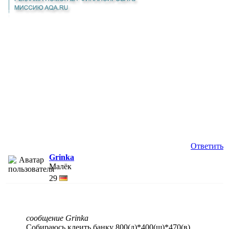
Ответить
Grinka
Малёк
29
сообщение Grinka
Собираюсь клеить банку 800(д)*400(ш)*470(в)