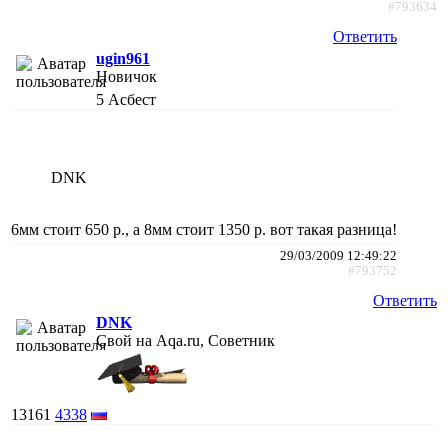
#793634
Ответить
ugin961
Новичок
5
Асбест
DNK
6мм стоит 650 р., а 8мм стоит 1350 р. вот такая разница!
29/03/2009 12:49:22
#793752
Ответить
DNK
Свой на Aqa.ru, Советник
13161
4338