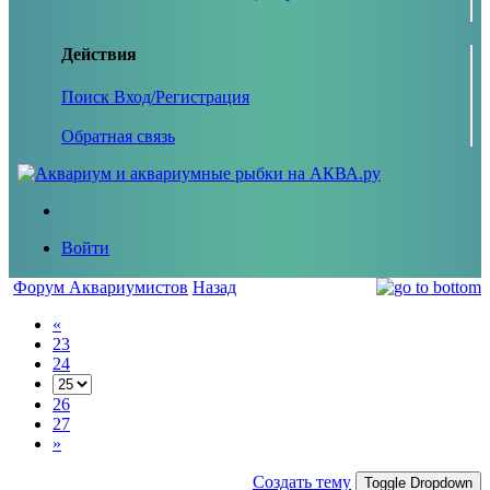
Действия
Поиск
Вход/Регистрация
Обратная связь
Войти
Форум Аквариумистов
Назад
«
23
24
26
27
»
Создать тему
Toggle Dropdown