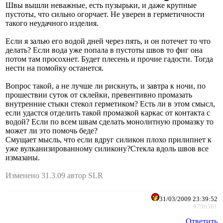
Швы вышли неважные, есть пузырьки, и даже крупные
пустоты, что сильно огорчает. Не уверен в герметичности
такого неудачного изделия.
Если я залью его водой дней через пять, и он потечет то что
делать? Если вода уже попала в пустоты швов то фиг она
потом там просохнет. Будет плесень и прочие гадости. Тогда
нести на помойку останется.
Вопрос такой, а не лучше ли рискнуть, и завтра к ночи, по
прошествии суток от склейки, превентивно промазать
внутренние стыки стекол герметиком? Есть ли в этом смысл,
если удастся отделить такой промазкой каркас от контакта с
водой? Если по всем швам сделать монолитную промазку то
может ли это помочь беде?
Смущает мысль, что если вдруг силикон плохо прилипнет к
уже вулканизированному силикону?Стекла вдоль швов все
измазаны.
Изменено 31.3.09 автор SLR
31/03/2009 23:39:52
#796561
Ответить