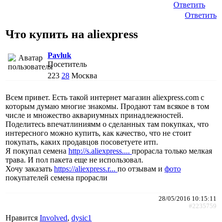
Ответить
Ответить
Что купить на aliexpress
Pavluk
Посетитель
223
28
Москва
Всем привет. Есть такой интернет магазин aliexpress.com с
которым думаю многие знакомы. Продают там всякое в том
числе и множество аквариумных принадлежностей.
Поделитесь впечатлиниямм о сделанных там покупках, что
интересного можно купить, как качество, что не стоит
покупать, каких продавцов посоветуете итп.
Я покупал семена
http://s.aliexpress....
прорасла только мелкая
трава. И пол пакета еще не использовал.
Хочу заказать
https://aliexpress.r...
по отзывам и
фото
покупателей семена прорасли
28/05/2016 10:15:11
#2235759
Нравится
Involved
,
dysic1