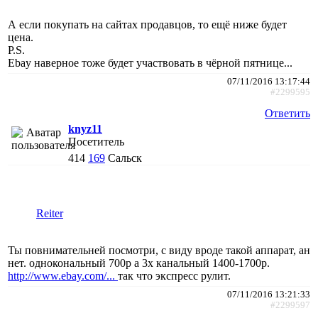
А если покупать на сайтах продавцов, то ещё ниже будет
цена.
P.S.
Ebay наверное тоже будет участвовать в чёрной пятнице...
07/11/2016 13:17:44
#2299595
Ответить
knyz11
Посетитель
414
169
Сальск
Reiter
Ты повнимательней посмотри, с виду вроде такой аппарат, ан
нет. однокональный 700р а 3х канальный 1400-1700р.
http://www.ebay.com/...
так что экспресс рулит.
07/11/2016 13:21:33
#2299597