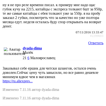
ну я не про реле времени писал. к примеру мне надо щас
губок кучу на 2215, китайцы с экспреса толкают 6шт за 950р,
те же самые китайцы с ебея толкают уже за 550р. я на пробу
заказал 2 губки, посмотреть что за качество но уже полтора
месяца едут. неделя осталась буду спор открывать на возврат
денег.
07/11/2016 13:33:47
#2299603
Ответить
dyada-dima
Малёк
21
6
Малоярославец
Заказывал себе ершик для читски шлангов, остался очень
доволен.Сейчас цену чуть завысили, но все равно дешевле
минимум вдвое чем в магазинах
https://ru.aliexpres...
Изменено 7.11.16 автор dyada-dima
Изменено 7.11.16 автор dyada-dima