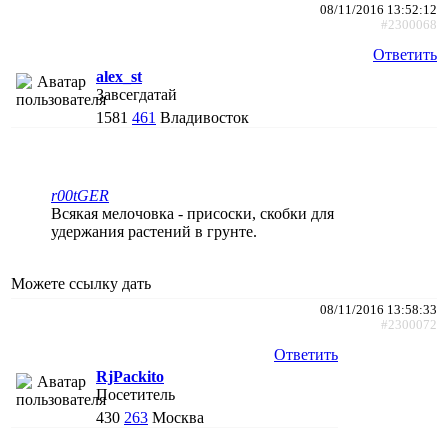
08/11/2016 13:52:12
#2300068
Ответить
alex_st
Завсегдатай
1581
461
Владивосток
r00tGER
Всякая мелочовка - присоски, скобки для
удержания растений в грунте.
Можете ссылку дать
08/11/2016 13:58:33
#2300072
Ответить
RjPackito
Посетитель
430
263
Москва