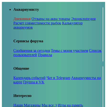
Аквариумисту
Дневники
Отзывы на аква товары
Энциклопедия
Расчет совместимости рыбок
Калькулятор
аквариумов
Сервисы форума
Сообщения за сегодня
Темы с моим участием
Список
пользователей
Правила
Общение
Календарь событий
Чат в Telegram
Аквариумисты на
карте
Группа в VK
Интересно
Наши Магазины
Мы все :)
Игра на память