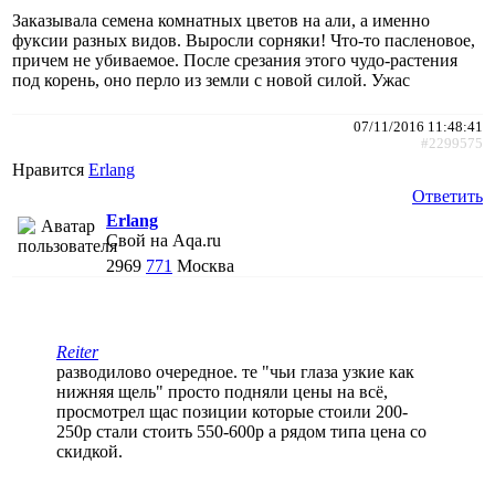
Заказывала семена комнатных цветов на али, а именно
фуксии разных видов. Выросли сорняки! Что-то пасленовое,
причем не убиваемое. После срезания этого чудо-растения
под корень, оно перло из земли с новой силой. Ужас
07/11/2016 11:48:41
#2299575
Нравится
Erlang
Ответить
Erlang
Свой на Aqa.ru
2969
771
Москва
Reiter
разводилово очередное. те "чьи глаза узкие как
нижняя щель" просто подняли цены на всё,
просмотрел щас позиции которые стоили 200-
250р стали стоить 550-600р а рядом типа цена со
скидкой.