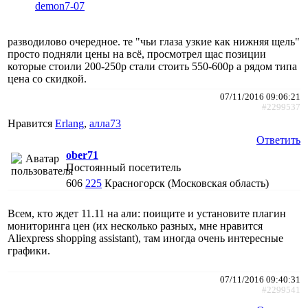
demon7-07
разводилово очередное. те "чьи глаза узкие как нижняя щель"
просто подняли цены на всё, просмотрел щас позиции
которые стоили 200-250р стали стоить 550-600р а рядом типа
цена со скидкой.
07/11/2016 09:06:21
#2299537
Нравится
Erlang
,
алла73
Ответить
ober71
Постоянный посетитель
606
225
Красногорск (Московская область)
Всем, кто ждет 11.11 на али: поищите и установите плагин
мониторинга цен (их несколько разных, мне нравится
Aliexpress shopping assistant), там иногда очень интересные
графики.
07/11/2016 09:40:31
#2299541