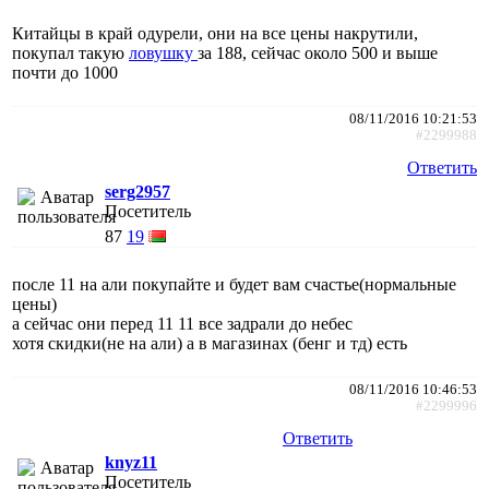
Китайцы в край одурели, они на все цены накрутили,
покупал такую
ловушку
за 188, сейчас около 500 и выше
почти до 1000
08/11/2016 10:21:53
#2299988
Ответить
serg2957
Посетитель
87
19
после 11 на али покупайте и будет вам счастье(нормальные
цены)
а сейчас они перед 11 11 все задрали до небес
хотя скидки(не на али) а в магазинах (бенг и тд) есть
08/11/2016 10:46:53
#2299996
Ответить
knyz11
Посетитель