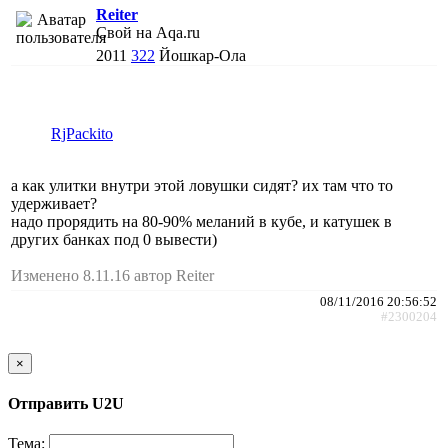
Reiter
Свой на Aqa.ru
2011
322
Йошкар-Ола
RjPackito
а как улитки внутри этой ловушки сидят? их там что то
удерживает?
надо прорядить на 80-90% меланий в кубе, и катушек в
других банках под 0 вывести)
Изменено 8.11.16 автор Reiter
08/11/2016 20:56:52
#2300204
×
Отправить U2U
Тема: