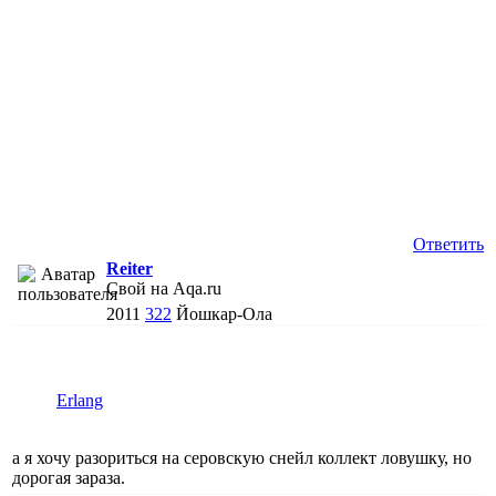
Ответить
Reiter
Свой на Aqa.ru
2011
322
Йошкар-Ола
Erlang
а я хочу разориться на серовскую снейл коллект ловушку, но
дорогая зараза.