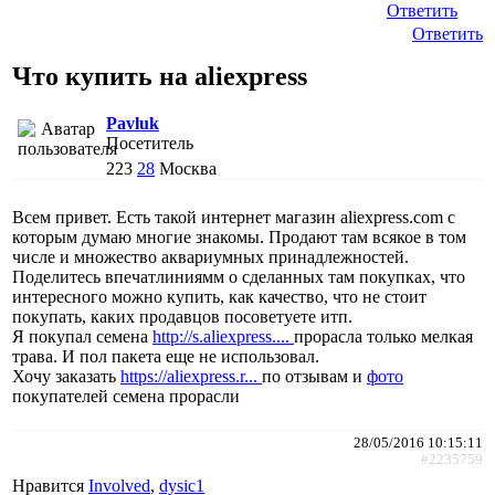
Ответить
Ответить
Что купить на aliexpress
Pavluk
Посетитель
223
28
Москва
Всем привет. Есть такой интернет магазин aliexpress.com с
которым думаю многие знакомы. Продают там всякое в том
числе и множество аквариумных принадлежностей.
Поделитесь впечатлиниямм о сделанных там покупках, что
интересного можно купить, как качество, что не стоит
покупать, каких продавцов посоветуете итп.
Я покупал семена
http://s.aliexpress....
прорасла только мелкая
трава. И пол пакета еще не использовал.
Хочу заказать
https://aliexpress.r...
по отзывам и
фото
покупателей семена прорасли
28/05/2016 10:15:11
#2235759
Нравится
Involved
,
dysic1