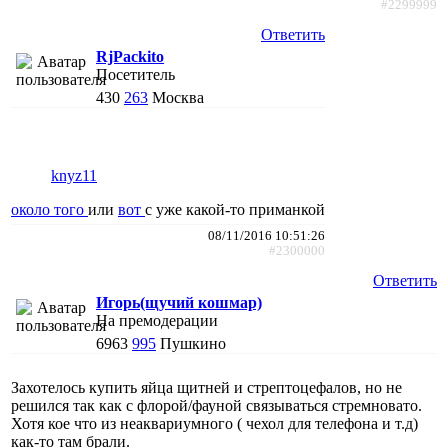
#2299999
Ответить
RjPackito
Посетитель
430
263
Москва
knyz11
около того
или
вот
с уже какой-то приманкой
08/11/2016 10:51:26
#2300000
Ответить
Игорь(щучий кошмар)
На премодерации
6963
995
Пушкино
Захотелось купить яйца щитней и стрептоцефалов, но не
решился так как с флорой/фауной связываться стремновато.
Хотя кое что из неаквариумного ( чехол для телефона и т.д)
как-то там брали.