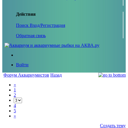
Действия
Поиск
Вход/Регистрация
Обратная связь
Войти
Форум Аквариумистов
Назад
«
1
2
4
5
»
Создать тему