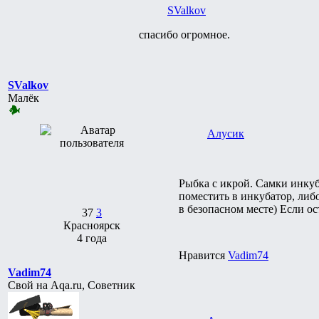
SValkov
спасибо огромное.
SValkov
Малёк
Алусик
Рыбка с икрой. Самки инкуб
поместить в инкубатор, либ
в безопасном месте) Если о
37
3
Красноярск
4 года
Нравится
Vadim74
Vadim74
Свой на Aqa.ru, Советник