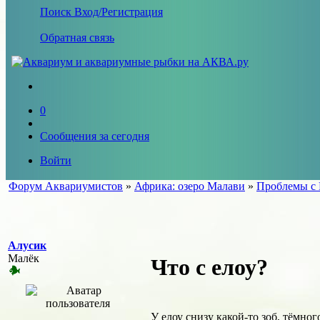
Поиск
Вход/Регистрация
Обратная связь
0
Сообщения за сегодня
Войти
Форум Аквариумистов
»
Африка: озеро Малави
»
Проблемы с М
Алусик
Малёк
Что с елоу?
У елоу снизу какой-то зоб, тёмно