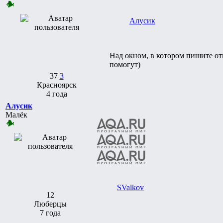
Алусик
Над окном, в котором пишите отв
помогут)
37
3
Красноярск
4 года
Алусик
Малёк
SValkov
12
Люберцы
7 года