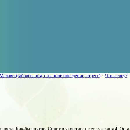
алави (заболевания, странное поведение, стресс)
»
Что с елоу?
го цвета. Как-бы внутри. Сидит в укрытии, не ест уже дня 4. Ос