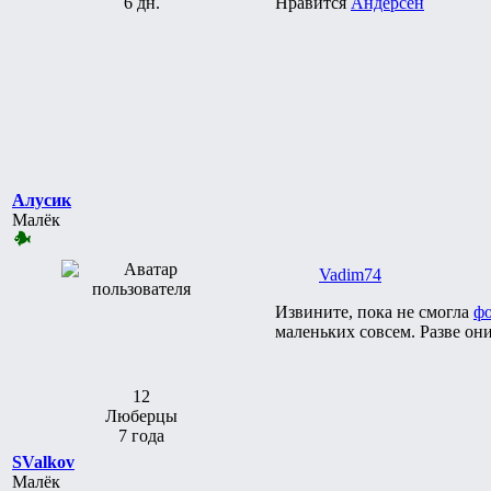
6 дн.
Нравится
Андерсен
Алусик
Малёк
Vadim74
Извините, пока не смогла
ф
маленьких совсем. Разве он
12
Люберцы
7 года
SValkov
Малёк