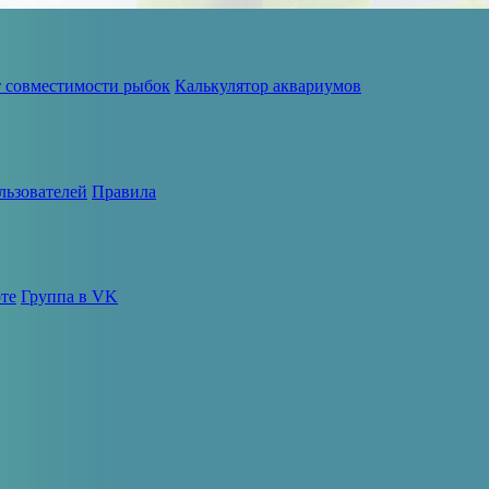
т совместимости рыбок
Калькулятор аквариумов
льзователей
Правила
те
Группа в VK