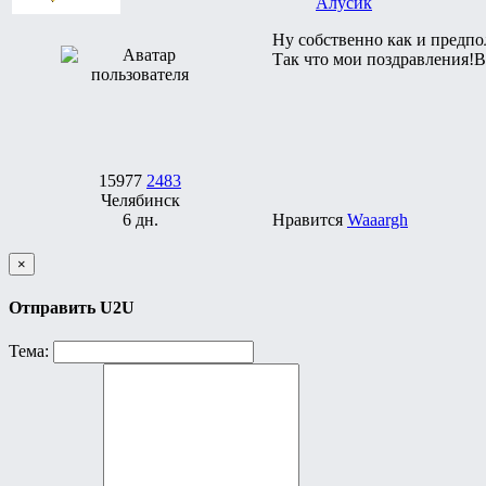
Алусик
Ну собственно как и предпо
Так что мои поздравления!В
15977
2483
Челябинск
6 дн.
Нравится
Waaargh
×
Отправить U2U
Тема: