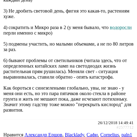
3) Не дробить световой день, фигня это какая-то, растениям
хуже.
4) сократить и Микро раза в 2 (у меня бывало, что
водоросли
перли именно с микро)
5) подмены участить, но малыми объемами, а не по 80 литров
за раз.
6) бывают проблемы от светильников (читала здесь, что от
определенных китайских ламп на светодиодах жизнь
растительная прям рушилась). Меняли свет - ситуация
выравнивалась, ставили обратно - опять катастрофа.
Как бороться с синезелеными глобально, увы, не знаю - у
меня они есть, но это пара пятачков около стекла в районе
грунта и жить не мешают пока, даже исчезают потихоньку.
Значит этому гадству тоже можно "перекрыть кислород" для
развития.
26/12/2018 14:49:41
#2577712
Нравится
Александр Ершов
,
Blacklady
,
Сафи
,
Cornelius
,
paln1