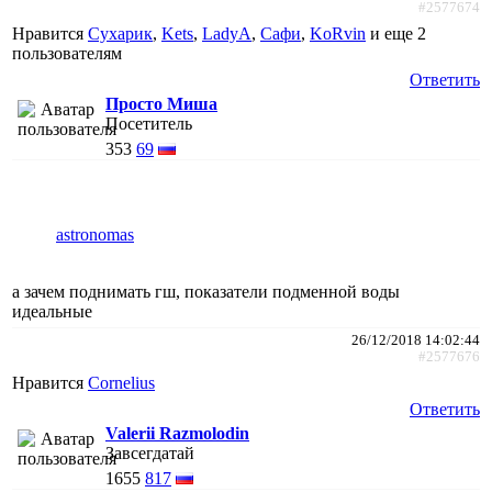
#2577674
Нравится
Сухарик
,
Kets
,
LadyA
,
Сафи
,
KoRvin
и еще
2
пользователям
Ответить
Просто Миша
Посетитель
353
69
astronomas
а зачем поднимать гш, показатели подменной воды
идеальные
26/12/2018 14:02:44
#2577676
Нравится
Cornelius
Ответить
Valerii Razmolodin
Завсегдатай
1655
817