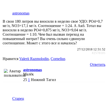
astronomas
В свои 180 литров вы вносили в неделю свое УДО: PO4=0,7
мг/л, NO3=17,1 мг/л. Соотношение = 1:24. А Акб. Тотал вы
вносили в неделю PO4=0,875 мг/л, NO3=9,04 мг/л.
Соотношение = 1:10. Чем был вызван переход на
повышенный нитрат? Вы очень сильно сдвинули
соотношение. Может с этого все и началось?
27/12/2018 12:51:52
#2578105
Нравится
Valerii Razmolodin
,
Cornelius
Ответить
astronomas
Малёк
25
1
Нижний Тагил
Старец