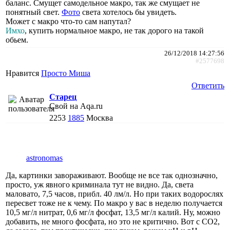
баланс. Смущет самодельное макро, так же смущает не
понятный свет.
Фото
света хотелось бы увидеть.
Может с макро что-то сам напутал?
Имхо
, купить нормальное макро, не так дорого на такой
обьем.
26/12/2018 14:27:56
#2577698
Нравится
Просто Миша
Ответить
Старец
Свой на Aqa.ru
2253
1885
Москва
astronomas
Да, картинки завораживают. Вообще не все так однозначно,
просто, уж явного криминала тут не видно. Да, света
маловато, 7,5 часов, прибл. 40 лм/л. Но при таких водорослях
пересвет тоже не к чему. По макро у вас в неделю получается
10,5 мг/л нитрат, 0,6 мг/л фосфат, 13,5 мг/л калий. Ну, можно
добавить, не много фосфата, но это не критично. Вот с СО2,