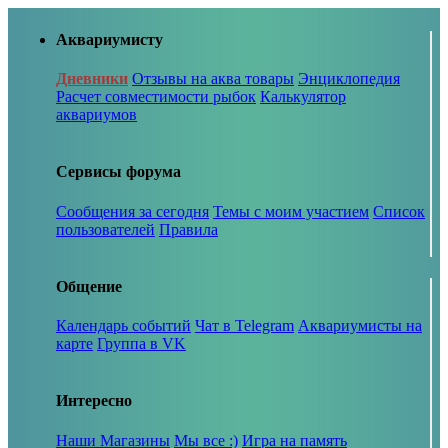
Аквариумисту
Дневники
Отзывы на аква товары
Энциклопедия
Расчет совместимости рыбок
Калькулятор
аквариумов
Сервисы форума
Сообщения за сегодня
Темы с моим участием
Список
пользователей
Правила
Общение
Календарь событий
Чат в Telegram
Аквариумисты на
карте
Группа в VK
Интересно
Наши Магазины
Мы все :)
Игра на память