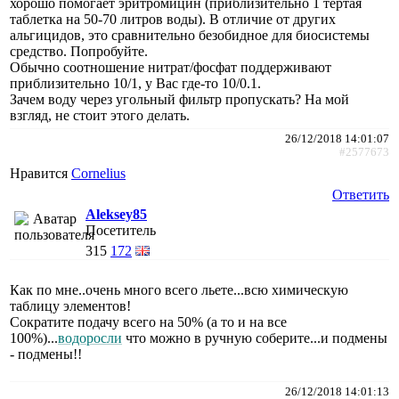
хорошо помогает эритромицин (приблизительно 1 тертая
таблетка на 50-70 литров воды). В отличие от других
альгицидов, это сравнительно безобидное для биосистемы
средство. Попробуйте.
Обычно соотношение нитрат/фосфат поддерживают
приблизительно 10/1, у Вас где-то 10/0.1.
Зачем воду через угольный фильтр пропускать? На мой
взгляд, не стоит этого делать.
26/12/2018 14:01:07
#2577673
Нравится
Cornelius
Ответить
Aleksey85
Посетитель
315
172
Как по мне..очень много всего льете...всю химическую
таблицу элементов!
Сократите подачу всего на 50% (а то и на все
100%)...
водоросли
что можно в ручную соберите...и подмены
- подмены!!
26/12/2018 14:01:13