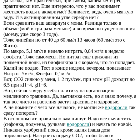
да засада, там практически, при таком, вашем кН и рН,
практически нет. Еще интересно, что у вас поднимает
жесткость воды в аквариуме? Заливаете, ведь, очень мягкую
воду. И в активированном угле серебра нет?
Если сравнить ваш аквариум с моим. Разница только в
объеме (мой в три раза меньше) и во времени существования
(моему, уже скоро 3 года).
Тоже линейки но от 40 до 60 лм/л 13 часов (60 лм/л это с
Фито).
По макро, 5,1 мг/л в неделю нитрата, 0,84 мг/л в неделю
фосфата. Тоже самомесы. Но нитрат еще приходит из
подменной воды, из биофильтра и с кормом, что-то попадает.
Калий не подаю. Тест в конце недели, вечером, показывает
Нитрат=5мг/л, Фосфат=0,1мг/л.
Вот, СО2 сильно у меня, 1-2 пуз/сек, при этом рН доходит до
6,5 при кН=4, gH=6.
Это, сейчас я веду у себя политику на организацию
медленного травника. Да, вьетнамка есть, но я знаю почему, а
так все чисто и растения растут красивые и здоровые.
А не помните с чего все началось, не могли же
водоросли
так
сразу попереть?
В основном все правильно вам пишут. Надо все вычистить
(сифонка, подмены, ручками
водоросли
) и начать по новой.
Никаких удобрений пока, кроме калия (ваша доза
нормальная). Настроить подачу СО2, чтобы было в