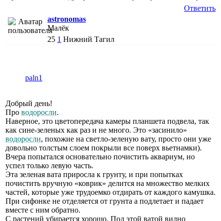
Ответить
astronomas
Малёк
25
1
Нижний Тагил
paln1
Добрый день!
Про
водоросли
.
Наверное, это цветопередача камеры планшета подвела, так
как сине-зеленых как раз и не много. Это «засинило»
водоросли
, похожие на светло-зеленую вату, просто они уже
довольно толстым слоем покрыли все поверх вьетнамки).
Вчера попытался основательно почистить аквариум, но
успел только левую часть.
Эта зеленая вата приросла к грунту, и при попытках
почистить вручную «коврик» делится на множество мелких
частей, которые уже трудоемко отдирать от каждого камушка.
При сифонке не отделяется от грунта а подлетает и падает
вместе с ним обратно.
С растений убирается хорошо. Под этой ватой видно