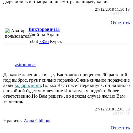
дырявились и отмирали, не смотря на подачу калия.
27/12/2018 11:50:13
#2578053
Ответить
Викторович13
Свой на Aqa.ru
5324
7356
Курск
astronomas
Да какое лечение аквы , у Вас только процентов 90 растений
под выброс, грунт сильно поражён.Очень сильное поражение
аквы
водорослями
.Только Вас спасёт перезапуск, он на много
спокойней будет чем лечение.И к запуску подойти более
ответственно.Но Вам решать , во всяком случае желаю Вам
терпения.
27/12/2018 12:05:53
#2578068
Нравится
Aqua Chillout
Ответить