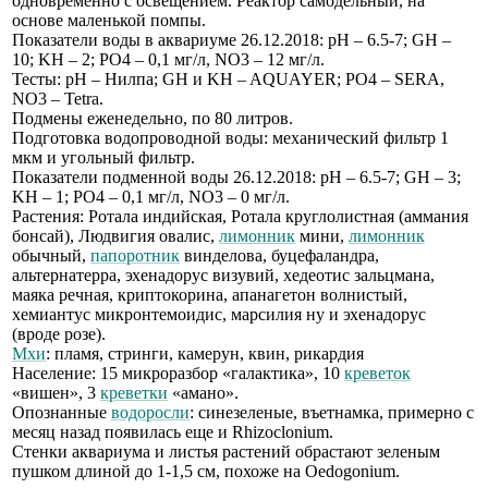
одновременно с освещением. Реактор самодельный, на
основе маленькой помпы.
Показатели воды в аквариуме 26.12.2018: pH – 6.5-7; GH –
10; KH – 2; PO4 – 0,1 мг/л, NO3 – 12 мг/л.
Тесты: pH – Нилпа; GH и KH – AQUAYER; PO4 – SERA,
NO3 – Tetra.
Подмены еженедельно, по 80 литров.
Подготовка водопроводной воды: механический фильтр 1
мкм и угольный фильтр.
Показатели подменной воды 26.12.2018: pH – 6.5-7; GH – 3;
KH – 1; PO4 – 0,1 мг/л, NO3 – 0 мг/л.
Растения: Ротала индийская, Ротала круглолистная (аммания
бонсай), Людвигия овалис,
лимонник
мини,
лимонник
обычный,
папоротник
винделова, буцефаландра,
альтернатерра, эхенадорус визувий, хедеотис зальцмана,
маяка речная, криптокорина, апанагетон волнистый,
хемиантус микронтемоидис, марсилия ну и эхенадорус
(вроде розе).
Мхи
: пламя, стринги, камерун, квин, рикардия
Население: 15 микроразбор «галактика», 10
креветок
«вишен», 3
креветки
«амано».
Опознанные
водоросли
: синезеленые, въетнамка, примерно с
месяц назад появилась еще и Rhizoclonium.
Стенки аквариума и листья растений обрастают зеленым
пушком длиной до 1-1,5 см, похоже на Oedogonium.