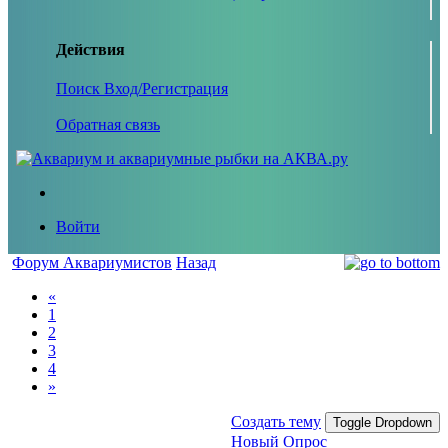
Действия
Поиск
Вход/Регистрация
Обратная связь
Войти
Форум Аквариумистов
Назад
«
1
2
3
4
»
Создать тему
Toggle Dropdown
Новый Опрос