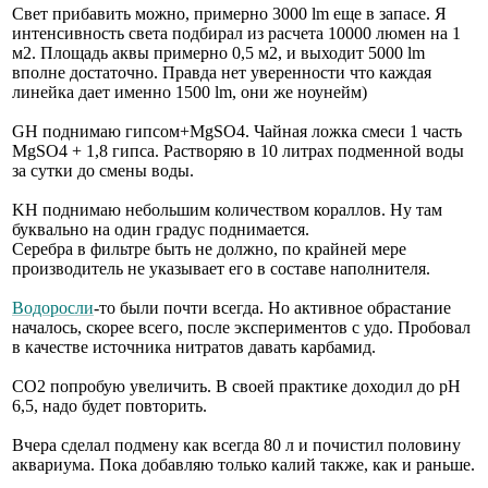
Свет прибавить можно, примерно 3000 lm еще в запасе. Я
интенсивность света подбирал из расчета 10000 люмен на 1
м2. Площадь аквы примерно 0,5 м2, и выходит 5000 lm
вполне достаточно. Правда нет уверенности что каждая
линейка дает именно 1500 lm, они же ноунейм)
GH поднимаю гипсом+MgSO4. Чайная ложка смеси 1 часть
MgSO4 + 1,8 гипса. Растворяю в 10 литрах подменной воды
за сутки до смены воды.
KH поднимаю небольшим количеством кораллов. Ну там
буквально на один градус поднимается.
Серебра в фильтре быть не должно, по крайней мере
производитель не указывает его в составе наполнителя.
Водоросли
-то были почти всегда. Но активное обрастание
началось, скорее всего, после экспериментов с удо. Пробовал
в качестве источника нитратов давать карбамид.
СО2 попробую увеличить. В своей практике доходил до pH
6,5, надо будет повторить.
Вчера сделал подмену как всегда 80 л и почистил половину
аквариума. Пока добавляю только калий также, как и раньше.