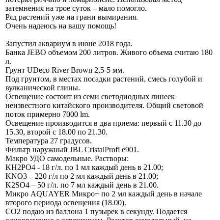
затемнения на трое суток – мало помогло.
Ряд растений уже на грани вымирания.
Очень надеюсь на вашу помощь!
Запустил аквариум в июне 2018 года.
Банка JEBO объемом 200 литров. Живого объема считаю 180
л.
Грунт UDeco River Brown 2,5-5 мм.
Под грунтом, в местах посадки растений, смесь голубой и
вулканической глины.
Освещение состоит из семи светодиодных линеек
неизвестного китайского производителя. Общий световой
поток примерно 7000 lm.
Освещение производится в два приема: первый с 11.30 до
15.30, второй с 18.00 по 21.30.
Температура 27 градусов.
Фильтр наружный JBL CristalProfi e901.
Макро УДО самодельные. Растворы:
KH2PO4 - 18 г/л. по 1 мл каждый день в 21.00;
KNO3 – 220 г/л по 2 мл каждый день в 21.00;
K2SO4 – 50 г/л. по 7 мл каждый день в 21.00.
Микро AQUAYER Микро+ по 2 мл каждый день в начале
второго периода освещения (18.00).
CO2 подаю из баллона 1 пузырек в секунду. Подается