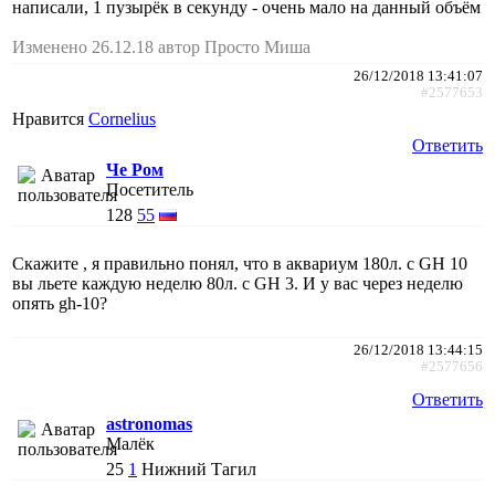
написали, 1 пузырёк в секунду - очень мало на данный объём
Изменено 26.12.18 автор Просто Миша
26/12/2018 13:41:07
#2577653
Нравится
Cornelius
Ответить
Че Ром
Посетитель
128
55
Скажите , я правильно понял, что в аквариум 180л. с GH 10
вы льете каждую неделю 80л. с GH 3. И у вас через неделю
опять gh-10?
26/12/2018 13:44:15
#2577656
Ответить
astronomas
Малёк
25
1
Нижний Тагил