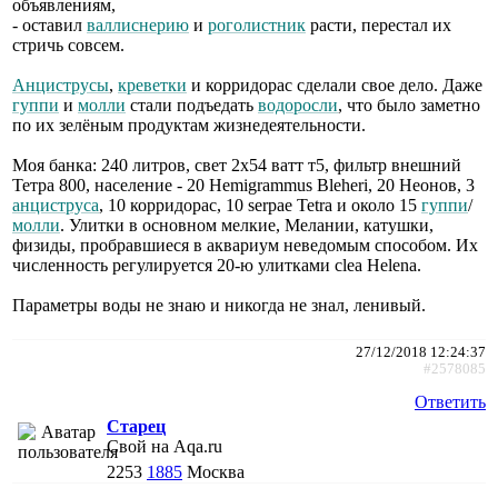
объявлениям,
- оставил
валлиснерию
и
роголистник
расти, перестал их
стричь совсем.
Анциструсы
,
креветки
и корридорас сделали свое дело. Даже
гуппи
и
молли
стали подъедать
водоросли
, что было заметно
по их зелёным продуктам жизнедеятельности.
Моя банка: 240 литров, свет 2х54 ватт т5, фильтр внешний
Тетра 800, население - 20 Hemigrammus Bleheri, 20 Неонов, 3
анциструса
, 10 корридорас, 10 serpae Tetra и около 15
гуппи
/
молли
. Улитки в основном мелкие, Мелании, катушки,
физиды, пробравшиеся в аквариум неведомым способом. Их
численность регулируется 20-ю улитками clea Helena.
Параметры воды не знаю и никогда не знал, ленивый.
27/12/2018 12:24:37
#2578085
Ответить
Старец
Свой на Aqa.ru
2253
1885
Москва