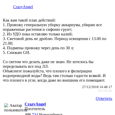
CrazyAngel
Как вам такой план действий:
1. Провожу генеральную уборку аквариума, убираю все
пораженные растения и сифоню грунт;
2. Из УДО пока оставляю только калий;
3. Световой день не дроблю. Период освещения с 13.00 по
21.00;
4. Подмены провожу через день по 30 л;
5. Снижаю GH.
Со светом что делать даже не знаю. Не хотелось бы
переделывать все под ЛЛ.
Объясните пожалуйста, что плохого в фильтрации
водопроводной воды? Ведь там столько гадости всякой. И
что плохого в угле, когда даже во внешник его помещают.
27/12/2018 14:48:17
#2578146
Ответить
CrazyAngel
Посетитель
498
734
Новосибирск