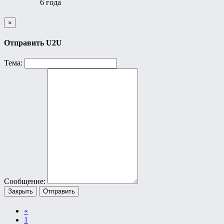
6 года
×
Отправить U2U
Тема:
Сообщение:
Закрыть
Отправить
«
1