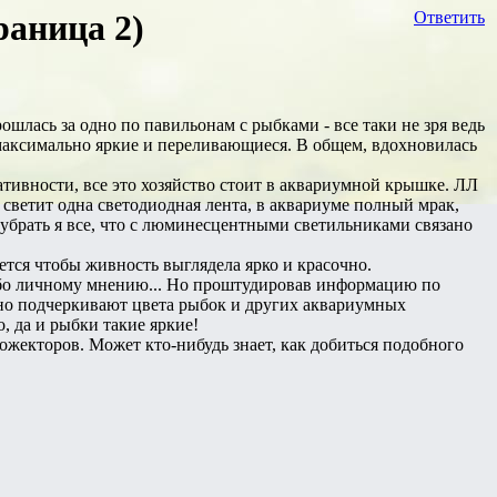
раница 2)
Ответить
ошлась за одно по павильонам с рыбками - все таки не зря ведь
и максимально яркие и переливающиеся. В общем, вдохновилась
тивности, все это хозяйство стоит в аквариумной крышке. ЛЛ
 светит одна светодиодная лента, в аквариуме полный мрак,
чу убрать я все, что с люминесцентными светильниками связано
ется чтобы живность выглядела ярко и красочно.
губо личному мнению... Но проштудировав информацию по
но подчеркивают цвета рыбок и других аквариумных
, да и рыбки такие яркие!
жекторов. Может кто-нибудь знает, как добиться подобного