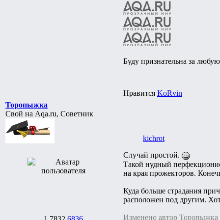
Буду признательна за любу
Нравится
KoRvin
Торопыжка
Свой на Aqa.ru, Советник
kichrot
Случай простой.
Такой нудный перфекционист
на края прожекторов. Конечн
Куда больше страдания прич
расположен под другим. Хоте
Изменено автор Торопыжка
1
7832
6836