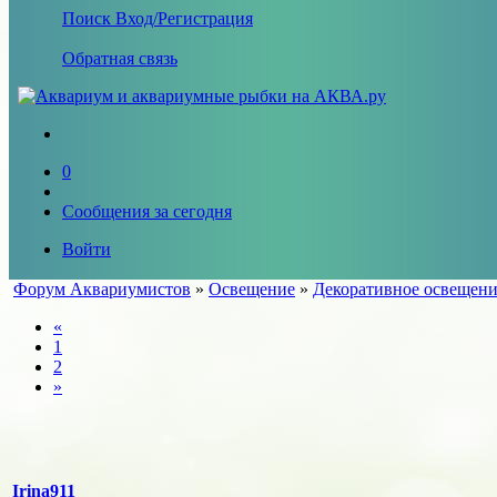
Поиск
Вход/Регистрация
Обратная связь
0
Сообщения за сегодня
Войти
Форум Аквариумистов
»
Освещение
»
Декоративное освещени
«
1
2
»
Irina911