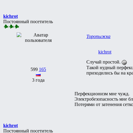
kichrot
Постоянный посетитель
Торопыжка
kichrot
Случай простой.
Такой нудный перфекци
599
165
приходились бы на кра
3 года
Перфекционизм мне чужд.
Электробезопасность мне б
Потерями от затенения сетк
kichrot
Постоянный посетитель