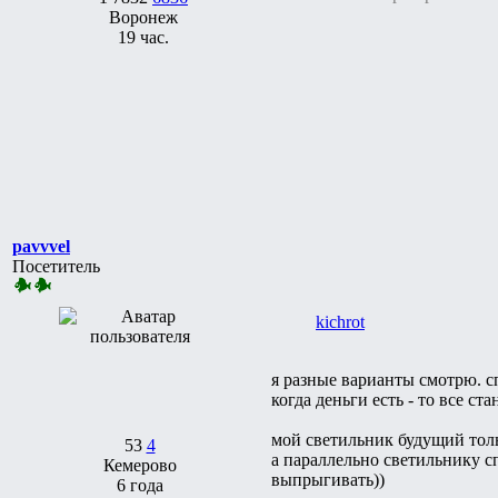
Воронеж
19 час.
pavvvel
Посетитель
kichrot
я разные варианты смотрю. с
когда деньги есть - то все ст
мой светильник будущий толь
53
4
а параллельно светильнику с
Кемерово
выпрыгивать))
6 года