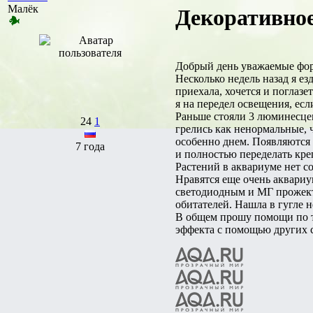
Малёк
Декоративное
Добрый день уважаемые фо
Несколько недель назад я ез
приехала, хочется и поглаз
я на передел освещения, есл
Раньше стояли 3 люминесцен
24
1
грелись как ненормальные, 
особенно днем. Появляются
7 года
и полностью переделать кре
Растений в аквариуме нет с
Нравятся еще очень аквари
светодиодным и МГ прожект
обитателей. Нашла в гугле 
В общем прошу помощи по т
эффекта с помощью других 