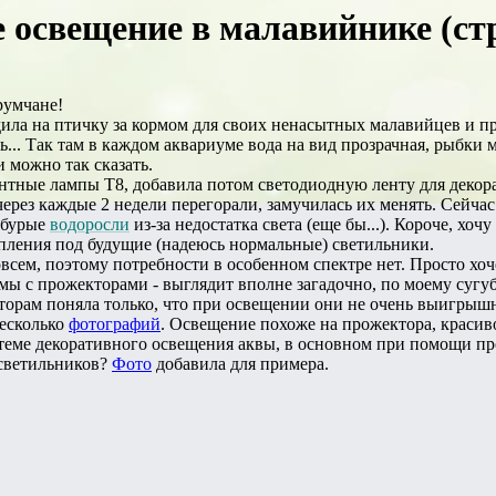
 освещение в малавийнике (ст
румчане!
дила на птичку за кормом для своих ненасытных малавийцев и пр
еть... Так там в каждом аквариуме вода на вид прозрачная, рыбк
и можно так сказать.
тные лампы Т8, добавила потом светодиодную ленту для декора
через каждые 2 недели перегорали, замучилась их менять. Сейчас
 бурые
водоросли
из-за недостатка света (еще бы...). Короче, хо
пления под будущие (надеюсь нормальные) светильники.
овсем, поэтому потребности в особенном спектре нет. Просто хоч
умы с прожекторами - выглядит вполне загадочно, по моему су
орам поняла только, что при освещении они не очень выигрыш
несколько
фотографий
. Освещение похоже на прожектора, красиво
еме декоративного освещения аквы, в основном при помощи про
светильников?
Фото
добавила для примера.