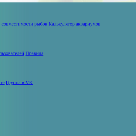
т совместимости рыбок
Калькулятор аквариумов
льзователей
Правила
те
Группа в VK