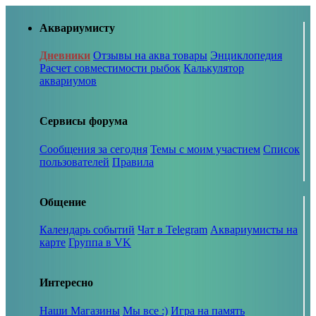
Аквариумисту
Дневники
Отзывы на аква товары
Энциклопедия
Расчет совместимости рыбок
Калькулятор
аквариумов
Сервисы форума
Сообщения за сегодня
Темы с моим участием
Список
пользователей
Правила
Общение
Календарь событий
Чат в Telegram
Аквариумисты на
карте
Группа в VK
Интересно
Наши Магазины
Мы все :)
Игра на память