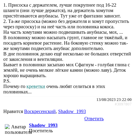
1. Присоска с держателем, лучше покрупнее под 16-22
шланги (они лучше держатся), на держатель хомутом
пристёгиваются анубиасы. Тут уже от фантазии зависит.
2. Та-же присоска (можно без держателя и хомут пропустить
через присоску) и на неё часть или половинка кокоса.
На часть хомутами можно подвешивать анубиасы, мох, ...
В половинку можно насыпать грунт, главное не тяжёлый, и
посадить корневое растение. На боковую стенку можно так-
же хомутами подвесить анубиас дополнительно.
В дне половинок делаю ещё несколько не больших отверстий
от закисления и вентиляции.
Бывает в половинки засыпаю мох Сфагнум - голубая глина с
землёй, не очень мелкие лёгкие камни (можно лаву). Деток
хорошо выращивать.
P.S.
Почему-то
креветки
очень любят селиться в этих
половинках...
13/08/2023 23:22:00
#3097807
Нравится
Воскресенский
,
Shadow_1993
Ответить
Shadow_1993
Посетитель