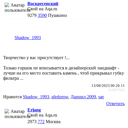
Воскресенский
Свой на Aqa.ru
9279
3590
Пушкино
Shadow_1993
Творчество у вас присутствует !...
Только горшок не вписывается в дизайнерский ландшафт -
лучше на его место поставить камень , чтоб прикрывал губку
фильтра ...
13/08/2023 00:26:11
#3097682
Нравится
Shadow_1993
,
afedorow
,
Даниил 2009
,
sae
Ответить
Erlang
Свой на Aqa.ru
2973
772
Москва