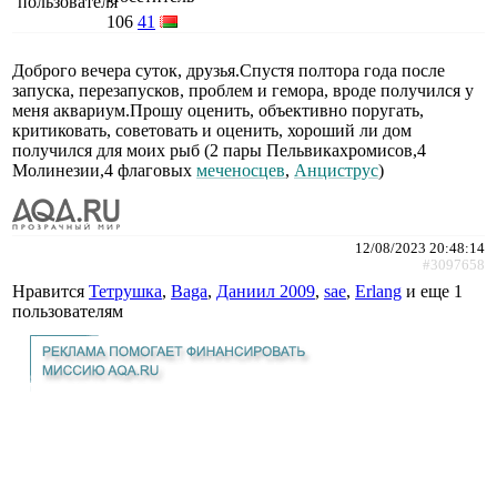
106
41
Доброго вечера суток, друзья.Спустя полтора года после
запуска, перезапусков, проблем и гемора, вроде получился у
меня аквариум.Прошу оценить, объективно поругать,
критиковать, советовать и оценить, хороший ли дом
получился для моих рыб (2 пары Пельвикахромисов,4
Молинезии,4 флаговых
меченосцев
,
Анциструс
)
12/08/2023 20:48:14
#3097658
Нравится
Тетрушка
,
Baga
,
Даниил 2009
,
sae
,
Erlang
и еще
1
пользователям