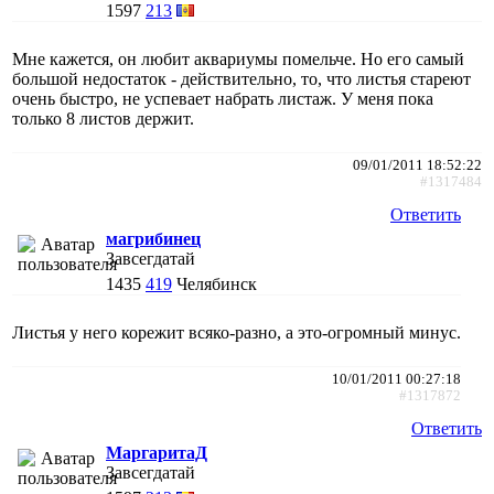
1597
213
Мне кажется, он любит аквариумы помельче. Но его самый
большой недостаток - действительно, то, что листья стареют
очень быстро, не успевает набрать листаж. У меня пока
только 8 листов держит.
09/01/2011 18:52:22
#1317484
Ответить
магрибинец
Завсегдатай
1435
419
Челябинск
Листья у него корежит всяко-разно, а это-огромный минус.
10/01/2011 00:27:18
#1317872
Ответить
МаргаритаД
Завсегдатай