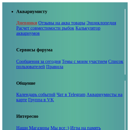
Аквариумисту
Дневники
Отзывы на аква товары
Энциклопедия
Расчет совместимости рыбок
Калькулятор
аквариумов
Сервисы форума
Сообщения за сегодня
Темы с моим участием
Список
пользователей
Правила
Общение
Календарь событий
Чат в Telegram
Аквариумисты на
карте
Группа в VK
Интересно
Наши Магазины
Мы все :)
Игра на память