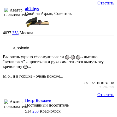
Ответить
ablabys
Свой на Aqa.ru, Советник
4037
358
Москва
a_solynin
Вы очень удачно сформулировали
- именно
"вставляют" - просто-таки рука сама тянется вынуть эту
хреновину
...
М.б., и в горшке - очень похоже...
27/11/2010 01:49:18
#1282399
Ответить
Петр Ковалев
Постоянный посетитель
514
253
Красноярск