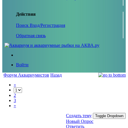
Действия
Поиск
Вход/Регистрация
Обратная связь
Войти
Форум Аквариумистов
Назад
«
2
3
»
Создать тему
Toggle Dropdown
Новый Опрос
Ответить