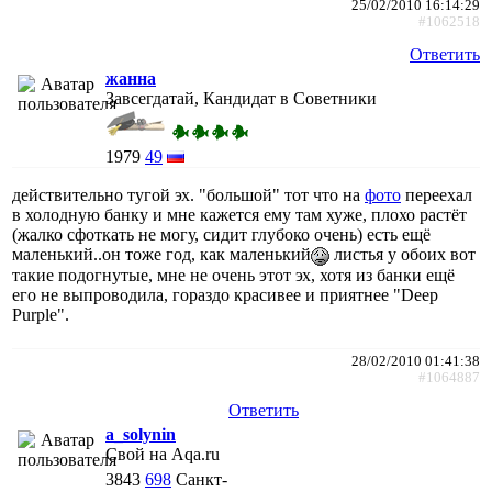
25/02/2010 16:14:29
#1062518
Ответить
жанна
Завсегдатай, Кандидат в Советники
1979
49
действительно тугой эх. "большой" тот что на
фото
переехал
в холодную банку и мне кажется ему там хуже, плохо растёт
(жалко сфоткать не могу, сидит глубоко очень) есть ещё
маленький..он тоже год, как маленький
листья у обоих вот
такие подогнутые, мне не очень этот эх, хотя из банки ещё
его не выпроводила, гораздо красивее и приятнее "Deep
Purple".
28/02/2010 01:41:38
#1064887
Ответить
a_solynin
Свой на Aqa.ru
3843
698
Санкт-