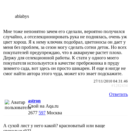
ablabys
Мне тоже непонятно зачем его сделали, вероятно получился
случайно, а отселекционировать рука не поднялась, очень уж
цвет хорош. Я к нему ключик подобрал, цветоносы он дает у
меня без проблем, за сезон могу сделать сотни деток. Но всех
покупателей предупреждаю, что в аквариуме растет плохо.
Держу для селекционной работы. К стати у одного моего
покупателя используется в качестве пребрежника в пруду
зимнего сада, вот здесь он просто шикарен. И еще я нигде не
смог найти автора этого чуда, может кто знает подскажите.
27/11/2010 04:31:46
#1282434
Ответить
astron
Свой на Aqa.ru
2677
597
Москва
А сухой лист у него какой? красноватый или ваще
свекольный??