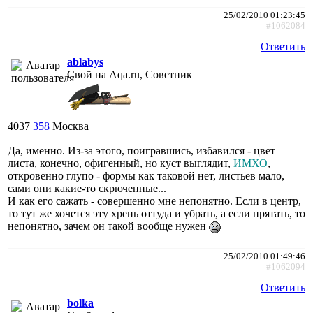
25/02/2010 01:23:45
#1062084
Ответить
ablabys
Свой на Aqa.ru, Советник
4037
358
Москва
Да, именно. Из-за этого, поигравшись, избавился - цвет
листа, конечно, офигенный, но куст выглядит,
ИМХО
,
откровенно глупо - формы как таковой нет, листьев мало,
сами они какие-то скрюченные...
И как его сажать - совершенно мне непонятно. Если в центр,
то тут же хочется эту хрень оттуда и убрать, а если прятать, то
непонятно, зачем он такой вообще нужен
25/02/2010 01:49:46
#1062094
Ответить
bolka