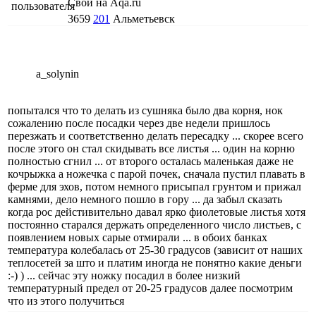
Свой на Aqa.ru
3659
201
Альметьевск
a_solynin
попытался что то делать из сушняка было два корня, нок
сожалению после посадки через две недели пришлось
перезжать и соответственно делать пересадку ... скорее всего
после этого он стал скидывать все листья ... один на корню
полностью сгнил ... от второго осталась маленькая даже не
кочрыжка а ножечка с парой почек, сначала пустил плавать в
ферме для эхов, потом немного присыпал грунтом и прижал
камнями, дело немного пошло в гору ... да забыл сказать
когда рос дейстивительно давал ярко фиолетовые листья хотя
постоянно старался держать определенного число листьев, с
появлением новых сарые отмирали ... в обоих банках
температура колебалась от 25-30 градусов (зависит от наших
теплосетей за што и платим иногда не понятно какие деньги
:-) ) ... сейчас эту ножку посадил в более низкий
температурный предел от 20-25 градусов далее посмотрим
что из этого получиться