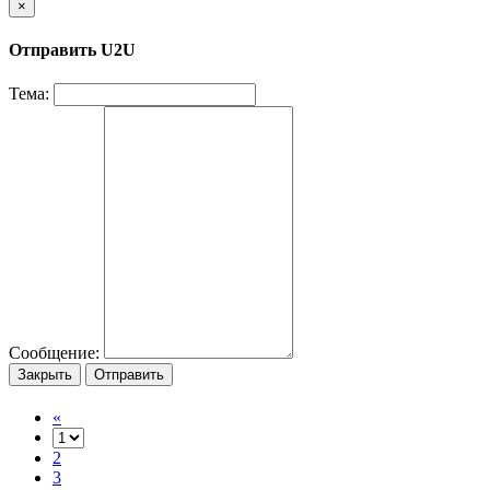
×
Отправить U2U
Тема:
Сообщение:
Закрыть
Отправить
«
2
3