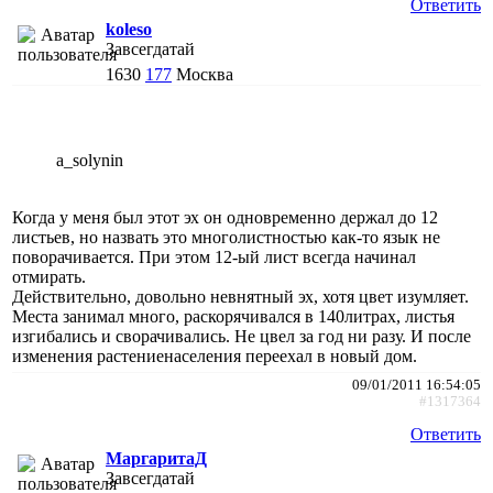
Ответить
koleso
Завсегдатай
1630
177
Москва
a_solynin
Когда у меня был этот эх он одновременно держал до 12
листьев, но назвать это многолистностью как-то язык не
поворачивается. При этом 12-ый лист всегда начинал
отмирать.
Действительно, довольно невнятный эх, хотя цвет изумляет.
Места занимал много, раскорячивался в 140литрах, листья
изгибались и сворачивались. Не цвел за год ни разу. И после
изменения растениенаселения переехал в новый дом.
09/01/2011 16:54:05
#1317364
Ответить
МаргаритаД
Завсегдатай