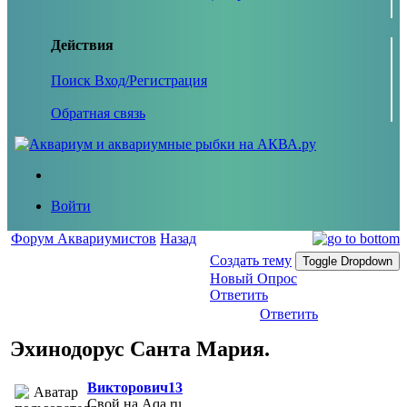
Действия
Поиск
Вход/Регистрация
Обратная связь
Войти
Форум Аквариумистов
Назад
Создать тему
Toggle Dropdown
Новый Опрос
Ответить
Ответить
Эхинодорус Санта Мария.
Викторович13
Свой на Aqa.ru