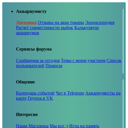
Аквариумисту
Дневники
Отзывы на аква товары
Энциклопедия
Расчет совместимости рыбок
Калькулятор
аквариумов
Сервисы форума
Сообщения за сегодня
Темы с моим участием
Список
пользователей
Правила
Общение
Календарь событий
Чат в Telegram
Аквариумисты на
карте
Группа в VK
Интересно
Наши Магазины
Мы все :)
Игра на память