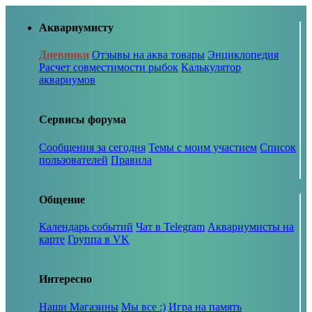
Аквариумисту
Дневники
Отзывы на аква товары
Энциклопедия
Расчет совместимости рыбок
Калькулятор
аквариумов
Сервисы форума
Сообщения за сегодня
Темы с моим участием
Список
пользователей
Правила
Общение
Календарь событий
Чат в Telegram
Аквариумисты на
карте
Группа в VK
Интересно
Наши Магазины
Мы все :)
Игра на память