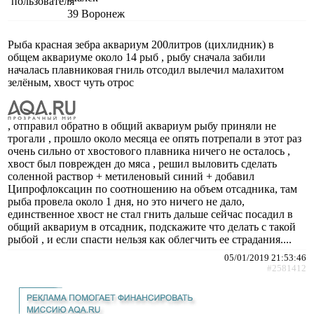
39
Воронеж
Рыба красная зебра аквариум 200литров (цихлидник) в
общем аквариуме около 14 рыб , рыбу сначала забили
началась плавниковая гниль отсодил вылечил малахитом
зелёным, хвост чуть отрос
, отправил обратно в общий аквариум рыбу приняли не
трогали , прошло около месяца ее опять потрепали в этот раз
очень сильно от хвостового плавника ничего не осталось ,
хвост был поврежден до мяса , решил выловить сделать
соленной раствор + метиленовый синий + добавил
Ципрофлоксацин по соотношению на объем отсадника, там
рыба провела около 1 дня, но это ничего не дало,
единственное хвост не стал гнить дальше сейчас посадил в
общий аквариум в отсадник, подскажите что делать с такой
рыбой , и если спасти нельзя как облегчить ее страдания....
05/01/2019 21:53:46
#2581412