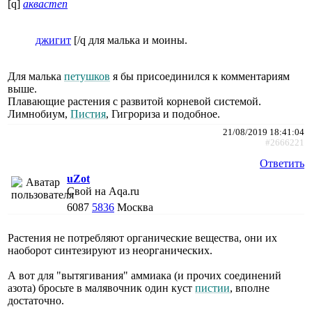
[q]
аквастеп
джигит
[/q для малька и моины.
Для малька
петушков
я бы присоединился к комментариям
выше.
Плавающие растения с развитой корневой системой.
Лимнобиум,
Пистия
, Гигрориза и подобное.
21/08/2019 18:41:04
#2666221
Ответить
uZot
Свой на Aqa.ru
6087
5836
Москва
Растения не потребляют органические вещества, они их
наоборот синтезируют из неорганических.
А вот для "вытягивания" аммиака (и прочих соединений
азота) бросьте в малявочник один куст
пистии
, вполне
достаточно.