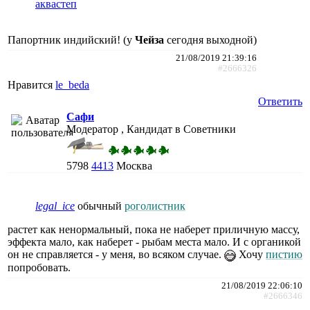
аквастеп
Папортник индийский! (у
Чейза
сегодня выходной)
21/08/2019 21:39:16
#2666326
Нравится
le_beda
Ответить
Сафи
Модератор , Кандидат в Советники
5798
4413
Москва
legal_ice
обычный
роголистник
растет как ненормальный, пока не наберет приличную массу,
эффекта мало, как наберет - рыбам места мало. И с органикой
он не справляется - у меня, во всяком случае.
Хочу
пистию
попробовать.
21/08/2019 22:06:10
#2666346