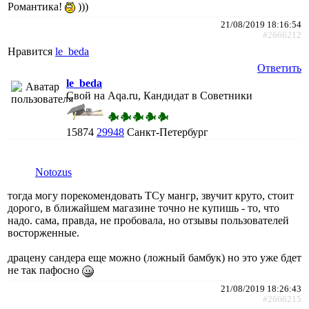
Романтика!
)))
21/08/2019 18:16:54
#2666212
Нравится
le_beda
Ответить
le_beda
Свой на Aqa.ru, Кандидат в Советники
15874
29948
Санкт-Петербург
Notozus
тогда могу порекомендовать ТСу мангр, звучит круто, стоит
дорого, в ближайшем магазине точно не купишь - то, что
надо. сама, правда, не пробовала, но отзывы пользователей
восторженные.
драцену сандера еще можно (ложный бамбук) но это уже бдет
не так пафосно
21/08/2019 18:26:43
#2666215