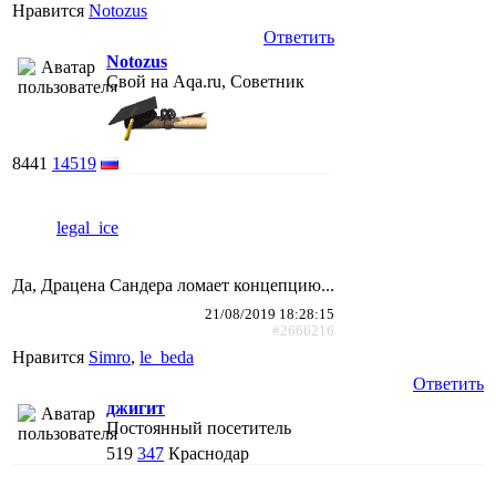
Нравится
Notozus
Ответить
Notozus
Свой на Aqa.ru, Советник
8441
14519
legal_ice
Да, Драцена Сандера ломает концепцию...
21/08/2019 18:28:15
#2666216
Нравится
Simro
,
le_beda
Ответить
джигит
Постоянный посетитель
519
347
Краснодар