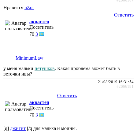
#2666187
Нравится
uZot
Ответить
аквастеп
Посетитель
70
3
MinimumLaw
у меня мальки
петушков
. Какая проблема может быть в
веточки ивы?
21/08/2019 16:31:54
#2666191
Ответить
аквастеп
Посетитель
70
3
[q]
джигит
[/q для малька и моины.