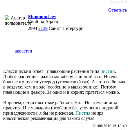
#2666176
Ответить
MinimumLaw
Свой на Aqa.ru
2994
2139
Санкт-Петербург
аквастеп
Классический ответ - плавающие растения типа
пистии
.
Любые растения с радостью заберут лишний азот. Но еще
больше им нужен углерод (углекислый газ). А вот его больше
в воздухе, чем в воде (особенно в малявочнике). Потому
плавающие в фаворе. За одно и в корнях прятаться можно.
Впрочем, ветка ивы тоже работает. Но... Не всем танины
нравятся. И с мальками (особенно без уточнения видовой
принадлежности) я бы не рисковал.
Пистия
не зря
классическая рекомендация для такого случая.
21/08/2019 16:18:49