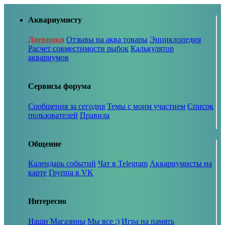
Аквариумисту
Дневники
Отзывы на аква товары
Энциклопедия
Расчет совместимости рыбок
Калькулятор
аквариумов
Сервисы форума
Сообщения за сегодня
Темы с моим участием
Список
пользователей
Правила
Общение
Календарь событий
Чат в Telegram
Аквариумисты на
карте
Группа в VK
Интересно
Наши Магазины
Мы все :)
Игра на память