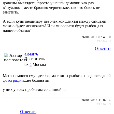
должны выглядеть, просто у нашей дамочки как раз
в"нужном" месте брюшко черненькое, так что боюсь не
заметить.
А если купитьещепару девочек конфликты между самцами
можно будет исключить? Или многовато будет рыбок для
нашего объема?
26/01/2011 07:45:00
#1334735
Ответить
ale4st76
Посетитель
93
4
Москва
Меня немного смущает форма спины рыбки с предпоследней
фотографии
...не больна ли...
у них у всех проблемы со спиной....
26/01/2011 11:09:56
#1334839
Ответить