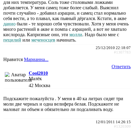
для них температура. Соль тоже столовыми ложками
добавляется. У меня самец тоже более слабый. Выяснил
почти случайно - добавил аэрации, и самец стал нормально
себя вести, а то плавал, как пьяный дёргался. Кстати, в акве
данио
были - те хорошо себя чувствовали. Хотя у меня очень
много растений в акве и помпа с аэрацией, а вот не хватало
кислорода. Капризные они, эти
молли
. Надо было мне с
пецилий
или
меченосцев
начинать.
25/12/2010 22:18:07
#1307783
Нравится
Марианна...
Ответить
Cool2010
Малёк
42
Москва
Подскажите пожалуйста . У меня в 40 ка литрах сидят три
моли две черных и одна велифера белая. Подскажите не
маловат ли объем и обязательно ли подсаливать воду.
12/01/2011 14:26:15
#1320309