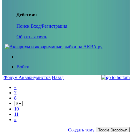
Действия
Поиск
Вход/Регистрация
Обратная связь
Войти
Форум Аквариумистов
Назад
«
7
8
10
11
»
Создать тему
Toggle Dropdown