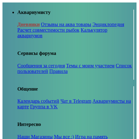
Аквариумисту
Дневники
Отзывы на аква товары
Энциклопедия
Расчет совместимости рыбок
Калькулятор
аквариумов
Сервисы форума
Сообщения за сегодня
Темы с моим участием
Список
пользователей
Правила
Общение
Календарь событий
Чат в Telegram
Аквариумисты на
карте
Группа в VK
Интересно
Наши Магазины
Мы все :)
Игра на память