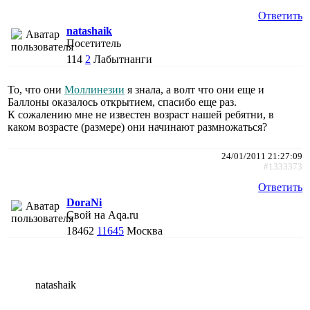
Ответить
natashaik
Посетитель
114
2
Лабытнанги
То, что они
Моллинезии
я знала, а волт что они еще и
Баллоны оказалось открытием, спасибо еще раз.
К сожалению мне не известен возраст нашей ребятни, в
каком возрасте (размере) они начинают размножаться?
24/01/2011 21:27:09
#1333373
Ответить
DoraNi
Свой на Aqa.ru
18462
11645
Москва
natashaik