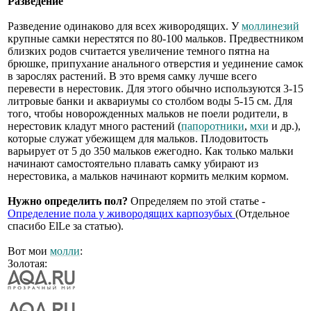
Разведение
Разведение одинаково для всех живородящих. У
моллинезий
крупные самки нерестятся по 80-100 мальков. Предвестником
близких родов считается увеличение темного пятна на
брюшке, припухание анального отверстия и уединение самок
в зарослях растений. В это время самку лучше всего
перевести в нерестовик. Для этого обычно используются 3-15
литровые банки и аквариумы со столбом воды 5-15 см. Для
того, чтобы новорожденных мальков не поели родители, в
нерестовик кладут много растений (
папоротники
,
мхи
и др.),
которые служат убежищем для мальков. Плодовитость
варьирует от 5 до 350 мальков ежегодно. Как только мальки
начинают самостоятельно плавать самку убирают из
нерестовика, а мальков начинают кормить мелким кормом.
Нужно определить пол?
Определяем по этой статье -
Определение пола у живородящих карпозубых
(Отдельное
спасибо ElLe за статью).
Вот мои
молли
:
Золотая: