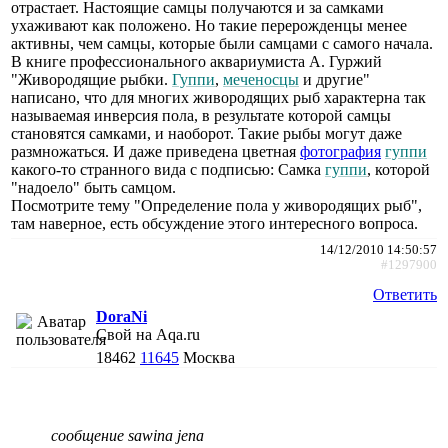
отрастает. Настоящие самцы получаются и за самками
ухаживают как положено. Но такие перерожденцы менее
активны, чем самцы, которые были самцами с самого начала.
В книге профессионального аквариумиста А. Гуржий
"Живородящие рыбки.
Гуппи
,
меченосцы
и другие"
написано, что для многих живородящих рыб характерна так
называемая инверсия пола, в результате которой самцы
становятся самками, и наоборот. Такие рыбы могут даже
размножаться. И даже приведена цветная
фотография
гуппи
какого-то странного вида с подписью: Самка
гуппи
, которой
"надоело" быть самцом.
Посмотрите тему "Определение пола у живородящих рыб",
там наверное, есть обсуждение этого интересного вопроса.
14/12/2010 14:50:57
#1297900
Ответить
DoraNi
Свой на Aqa.ru
18462
11645
Москва
сообщение sawina jena