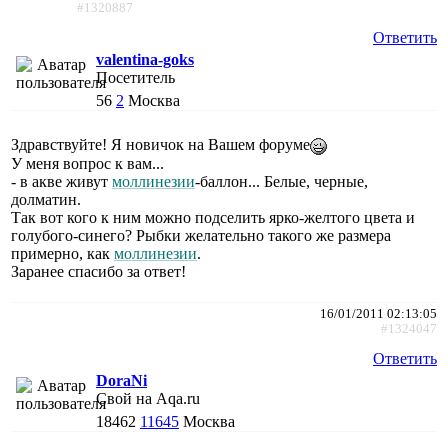
#1320887
Ответить
valentina-goks
Посетитель
56
2
Москва
Здравствуйте! Я новичок на Вашем форуме
У меня вопрос к вам...
- в акве живут
моллинезии
-баллон... Белые, черные,
долматин.
Так вот кого к ним можно подселить ярко-желтого цвета и
голубого-синего? Рыбки желательно такого же размера
примерно, как
моллинезии
.
Заранее спасибо за ответ!
16/01/2011 02:13:05
#1324047
Ответить
DoraNi
Свой на Aqa.ru
18462
11645
Москва