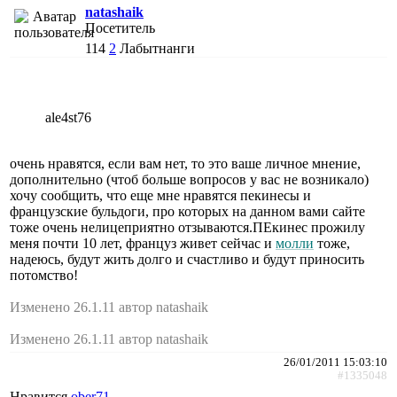
natashaik
Посетитель
114
2
Лабытнанги
ale4st76
очень нравятся, если вам нет, то это ваше личное мнение,
дополнительно (чтоб больше вопросов у вас не возникало)
хочу сообщить, что еще мне нравятся пекинесы и
французские бульдоги, про которых на данном вами сайте
тоже очень нелицеприятно отзываются.ПЕкинес прожилу
меня почти 10 лет, француз живет сейчас и
молли
тоже,
надеюсь, будут жить долго и счастливо и будут приносить
потомство!
Изменено 26.1.11 автор natashaik
Изменено 26.1.11 автор natashaik
26/01/2011 15:03:10
#1335048
Нравится
ober71