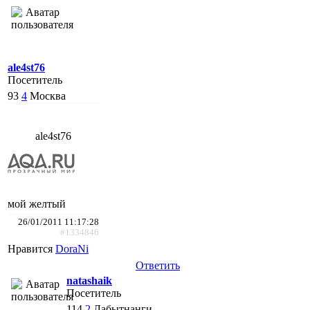
ale4st76
Посетитель
93
4
Москва
ale4st76
мой желтый
26/01/2011 11:17:28
#1334846
Нравится
DoraNi
Ответить
natashaik
Посетитель
114
2
Лабытнанги