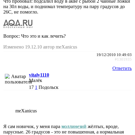
Что пробовал: подсалил воду в акве с рыбой 2 чайные ложки
на 30л воды, и поднимал температуру на пару градусов до
26С, не помогло.
Вопрос: Что это и как лечить?
Изменено 19.12.10 автор meXanicus
19/12/2010 10:49:03
#1301935
Ответить
vitaly1110
Малёк
17
1
Подольск
meXanicus
Я сам новичок, у меня пара
моллинезий
жёлтых, вроде,
парусные. 26 градусов - это не повышенная, а нормальная