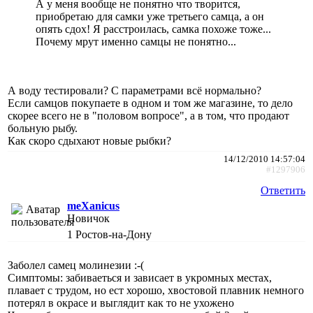
А у меня вообще не понятно что творится,
приобретаю для самки уже третьего самца, а он
опять сдох! Я расстроилась, самка похоже тоже...
Почему мрут именно самцы не понятно...
А воду тестировали? С параметрами всё нормально?
Если самцов покупаете в одном и том же магазине, то дело
скорее всего не в "половом вопросе", а в том, что продают
больную рыбу.
Как скоро сдыхают новые рыбки?
14/12/2010 14:57:04
#1297906
Ответить
meXanicus
Новичок
1
Ростов-на-Дону
Заболел самец молинезии :-(
Симптомы: забиваеться и зависает в укромных местах,
плавает с трудом, но ест хорошо, хвостовой плавник немного
потерял в окрасе и выглядит как то не ухожено