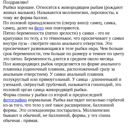
Поздравляю!
Рыбки хорошие. Относятся к живородящим рыбам (рождают
живых мальков). Называются моллиенезии, лирохвосты, к
тому же форма баллон.
По половой принадлежности (сверху вниз): самец, самка,
самец, далее на
фото
они повторяются.
Пятно беременности (пятно зрелости) у самки - это не
крапушки по телу, а то тёмненькое, что просвечивает у самки
внутри пуза - смотрите около анального отверстия. Это
просвечивает развивающаяся в теле рыбки икра. Чем больше
срок беременности, тем больше по размеру и темнее по цвету
это пятно. Беременность длится в среднем около месяца.
Пол живородящих рыбок определяется по форме анального
плавника (одиночный плавник, расположенный сразу за
анальным отверстием). У самки анальный плавник
полукруглый или прямоугольный. У самца - длинненький и
узенький, свёрнутый трубочкой, называется гоноподий, это
половой орган самца живородящей рыбки.
Форма спины у рыбки со второй и предпоследней
фотографии
нормальная. Рыбка выглядит несколько горбатой
из-за того, что тело у неё такое расширенное, баллонной
формы. Это селекционеры постарались. Моллиенезии
бывают и обычной, не баллонной, формы, у тех спина
обычная - прямая.