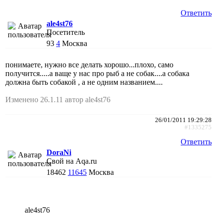
Ответить
ale4st76
Посетитель
93
4
Москва
понимаете, нужно все делать хорошо...плохо, само
получится.....а ваще у нас про рыб а не собак....а собака
должна быть собакой , а не одним названием....
Изменено 26.1.11 автор ale4st76
26/01/2011 19:29:28
#1335275
Ответить
DoraNi
Свой на Aqa.ru
18462
11645
Москва
ale4st76