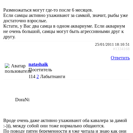
Размножаться могут где-то после 6 месяцев.
Если самцы активно ухаживают за самкой, значит, рыбы уже
достаточно взрослые.
Кстати, у Вас два самца в одном аквариуме. Если аквариум
не очень большой, самцы могут быть агрессивными друг к
другу.
25/01/2011 18:10:51
#1334168
Ответить
natashaik
Посетитель
114
2
Лабытнанги
DoraNi
Вроде очень даже активно ухаживают оба кавалера за дамой
:-))), между собой они тоже нормально общаются.
По поводу пятен беременности я уже читала и знаю как они