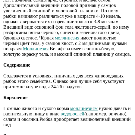
Дополнительный внешний половой признак у самцов
увеличенный спинной и хвостовой плавники. По полу
рыбки начинают различаться уже в возрасте 4-10 недель,
однако завершается их созревание только к 3-8 месяцам.
Внешний вид: основной фон тела желтовато-серый, по нему
разбросаны пятна черного, синего и зеленоватого цвета,
брюшко светлое. Чёрная
моллинезия
имеет полностью
черный цвет тела, у самцов хвост, с 2-мя длинными лучами
по краям
Моллинезия
Велифера имеет снежно-белую,
золотую окраску тела, и высокий спинной плавник у самцов.
Содержание
Содержатся в условиях, типичных для всех живородящих
рыбок этого семейства. Однако они лучше себя чувствуют
при температуре воды 24-26 градусов.
Кормление
Помимо живого и сухого корма
моллинезиям
нужно давать и
растительную пищу в виде
водорослей
(например, риччию),
салата и овсянки.Рыбка приобретает великолепный внешний
вид.