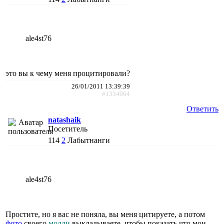
ale4st76
это вы к чему меня процитировали?
26/01/2011 13:39:39
#1334964
Ответить
natashaik
Посетитель
114
2
Лабытнанги
ale4st76
Простите, но я вас не поняла, вы меня цитируете, а потом
фото
своего
молли
выкладываете, чтобы показать что мои