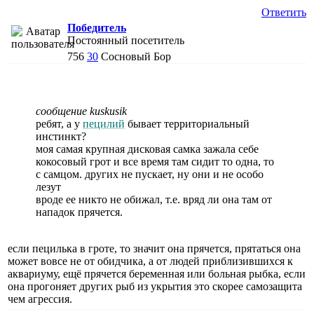
Ответить
Победитель
Постоянный посетитель
756
30
Сосновый Бор
сообщение kuskusik
ребят, а у
пецилий
бывает территориальный
инстинкт?
моя самая крупная дисковая самка зажала себе
кокосовый грот и все время там сидит то одна, то
с самцом. других не пускает, ну они и не особо
лезут
вроде ее никто не обижал, т.е. вряд ли она там от
нападок прячется.
если пецилька в гроте, то значит она прячется, прятаться она
может вовсе не от обидчика, а от людей приблизившихся к
аквариуму, ещё прячется беременная или больная рыбка, если
она прогоняет других рыб из укрытия это скорее самозащита
чем агрессия.