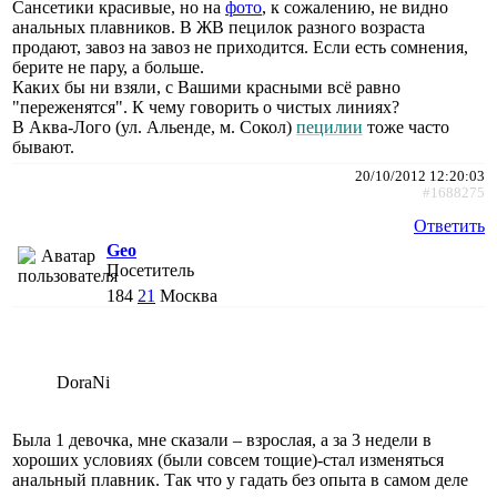
Сансетики красивые, но на
фото
, к сожалению, не видно
анальных плавников. В ЖВ пецилок разного возраста
продают, завоз на завоз не приходится. Если есть сомнения,
берите не пару, а больше.
Каких бы ни взяли, с Вашими красными всё равно
"переженятся". К чему говорить о чистых линиях?
В Аква-Лого (ул. Альенде, м. Сокол)
пецилии
тоже часто
бывают.
20/10/2012 12:20:03
#1688275
Ответить
Geo
Посетитель
184
21
Москва
DoraNi
Была 1 девочка, мне сказали – взрослая, а за 3 недели в
хороших условиях (были совсем тощие)-стал изменяться
анальный плавник. Так что у гадать без опыта в самом деле