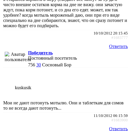
чисто внешне остатков корма на дне не вижу. они зачастую
ждут, пока корм потонет, и со дна его едят. может, им так
удобнее? когда мотыль мороженый даю, они при его виде
специально на дне собираются, знают, что он сразу потонет и
можно будет его подбирать.
10/10/2012 20:15:45
#1683777
Ответить
Победитель
Постоянный посетитель
756
30
Сосновый Бор
kuskusik
Мои не дают потонуть мотылю. Они и таблеткам для сомов
то не всегда дают потонуть...
11/10/2012 06:15:59
#1683900
Ответить