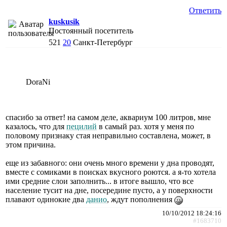
Ответить
kuskusik
Постоянный посетитель
521
20
Санкт-Петербург
DoraNi
спасибо за ответ! на самом деле, аквариум 100 литров, мне
казалось, что для
пецилий
в самый раз. хотя у меня по
половому признаку стая неправильно составлена, может, в
этом причина.
еще из забавного: они очень много времени у дна проводят,
вместе с сомиками в поисках вкусного роются. а я-то хотела
ими средние слои заполнить... в итоге вышло, что все
население тусит на дне, посередине пусто, а у поверхности
плавают одинокие два
данио
, ждут пополнения
10/10/2012 18:24:16
#1683710