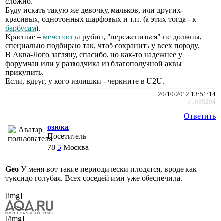
сложно.
Буду искать такую же девочку, мальков, или других-
красивых, однотонных шарфовых и т.п. (а этих тогда - к
барбусам
).
Красные –
меченосцы
рубин, "пережениться" не должны,
специально подбираю так, чтоб сохранить у всех породу.
В Аква-Лого загляну, спасибо, но как-то надежнее у
форумчан или у разводчика из благополучной аквы
прикупить.
Если, вдруг, у кого излишки - черкните в U2U.
20/10/2012 13:51:14
#1688294
Ответить
озюка
Посетитель
78
5
Москва
Geo
У меня вот такие периодически плодятся, вроде как
туксидо голубая. Всех соседей ими уже обеспечила.
[img]
[/img]