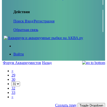
Действия
Поиск
Вход/Регистрация
Обратная связь
Войти
Форум Аквариумистов
Назад
«
29
30
32
33
»
Создать тему
Toggle Dropdown