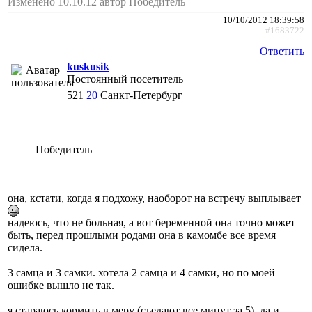
Изменено 10.10.12 автор Победитель
10/10/2012 18:39:58
#1683722
Ответить
kuskusik
Постоянный посетитель
521
20
Санкт-Петербург
Победитель
она, кстати, когда я подхожу, наоборот на встречу выплывает
надеюсь, что не больная, а вот беременной она точно может
быть, перед прошлыми родами она в камомбе все время
сидела.
3 самца и 3 самки. хотела 2 самца и 4 самки, но по моей
ошибке вышло не так.
я стараюсь кормить в меру (съедают все минут за 5). да и