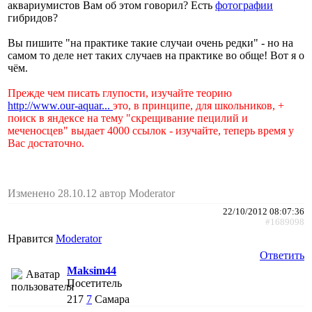
аквариумистов Вам об этом говорил? Есть
фотографии
гибридов?
Вы пишите "на практике такие случаи очень редки" - но на
самом то деле нет таких случаев на практике во обще! Вот я о
чём.
Прежде чем писать глупости, изучайте теорию
http://www.our-aquar...
это, в принципе, для школьников, +
поиск в яндексе на тему "скрещивание пецилий и
меченосцев" выдает 4000 ссылок - изучайте, теперь время у
Вас достаточно.
Изменено 28.10.12 автор Moderator
22/10/2012 08:07:36
#1689098
Нравится
Moderator
Ответить
Maksim44
Посетитель
217
7
Самара