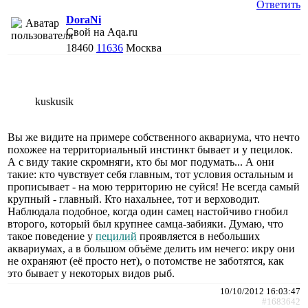
Ответить
DoraNi
Свой на Aqa.ru
18460
11636
Москва
kuskusik
Вы же видите на примере собственного аквариума, что нечто
похожее на территориальный инстинкт бывает и у пецилок.
А с виду такие скромняги, кто бы мог подумать... А они
такие: кто чувствует себя главным, тот условия остальным и
прописывает - на мою территорию не суйся! Не всегда самый
крупный - главный. Кто нахальнее, тот и верховодит.
Наблюдала подобное, когда один самец настойчиво гнобил
второго, который был крупнее самца-забияки. Думаю, что
такое поведение у
пецилий
проявляется в небольших
аквариумах, а в большом объёме делить им нечего: икру они
не охраняют (её просто нет), о потомстве не заботятся, как
это бывает у некоторых видов рыб.
10/10/2012 16:03:47
#1683642