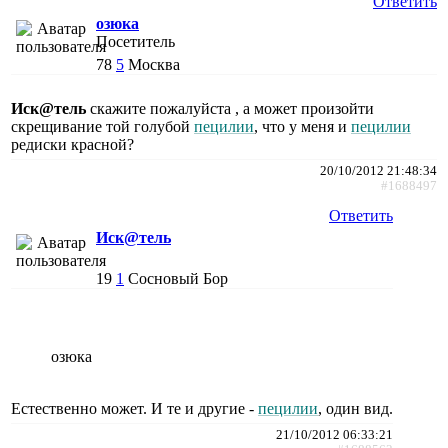
Ответить
озюка
Посетитель
78
5
Москва
Иск@тель
скажите пожалуйста , а может произойти
скрещивание той голубой
пецилии
, что у меня и
пецилии
редиски красной?
20/10/2012 21:48:34
#1688497
Ответить
Иск@тель
19
1
Сосновый Бор
озюка
Естественно может. И те и другие -
пецилии
, один вид.
21/10/2012 06:33:21