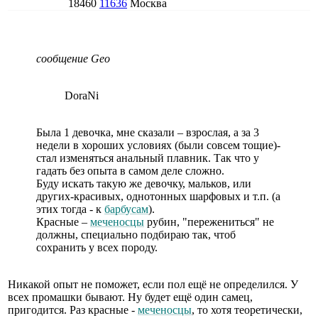
18460
11636
Москва
сообщение Geo
DoraNi
Была 1 девочка, мне сказали – взрослая, а за 3
недели в хороших условиях (были совсем тощие)-
стал изменяться анальный плавник. Так что у
гадать без опыта в самом деле сложно.
Буду искать такую же девочку, мальков, или
других-красивых, однотонных шарфовых и т.п. (а
этих тогда - к
барбусам
).
Красные –
меченосцы
рубин, "пережениться" не
должны, специально подбираю так, чтоб
сохранить у всех породу.
Никакой опыт не поможет, если пол ещё не определился. У
всех промашки бывают. Ну будет ещё один самец,
пригодится. Раз красные -
меченосцы
, то хотя теоретически,