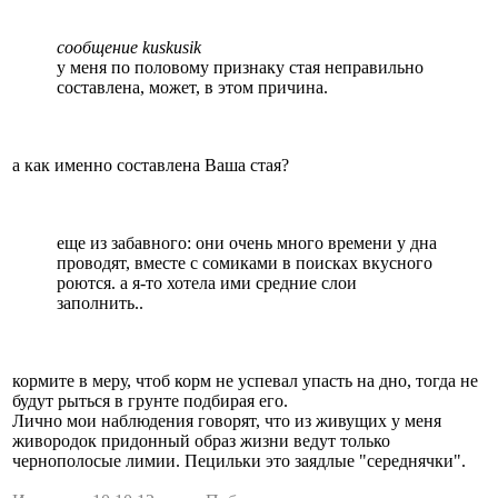
сообщение kuskusik
у меня по половому признаку стая неправильно
составлена, может, в этом причина.
а как именно составлена Ваша стая?
еще из забавного: они очень много времени у дна
проводят, вместе с сомиками в поисках вкусного
роются. а я-то хотела ими средние слои
заполнить..
кормите в меру, чтоб корм не успевал упасть на дно, тогда не
будут рыться в грунте подбирая его.
Лично мои наблюдения говорят, что из живущих у меня
живородок придонный образ жизни ведут только
чернополосые лимии. Пецильки это заядлые "середнячки".