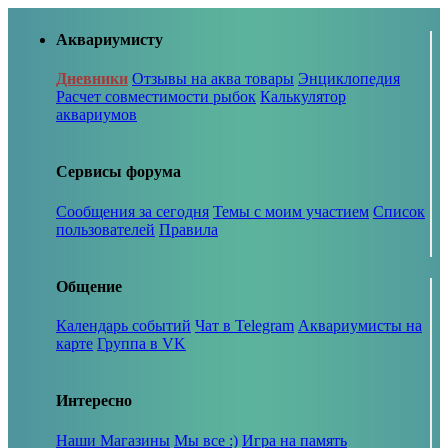
Аквариумисту
Дневники
Отзывы на аква товары
Энциклопедия
Расчет совместимости рыбок
Калькулятор
аквариумов
Сервисы форума
Сообщения за сегодня
Темы с моим участием
Список
пользователей
Правила
Общение
Календарь событий
Чат в Telegram
Аквариумисты на
карте
Группа в VK
Интересно
Наши Магазины
Мы все :)
Игра на память