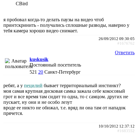
CBird
я пробовал когда-то делать паузы на видео чтоб
принтскринить - получались сплошные разводы, наверно у
тебя камера хорошо видео снимает.
26/09/2012 09:30:05
#1676762
Ответить
kuskusik
Постоянный посетитель
521
20
Санкт-Петербург
ребят, а у
пецилий
бывает территориальный инстинкт?
моя самая крупная дисковая самка зажала себе кокосовый
грот и все время там сидит то одна, то с самцом. других не
пускает, ну они и не особо лезут
вроде ее никто не обижал, т.е. вряд ли она там от нападок
прячется.
10/10/2012 12:37:12
#1683552