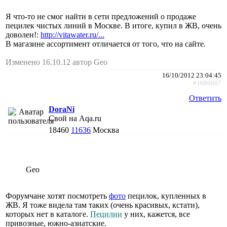
Я что-то не смог найти в сети предложений о продаже
пецилек чистых линий в Москве. В итоге, купил в ЖВ, очень
доволен!:
http://vitawater.ru/...
В магазине ассортимент отличается от того, что на сайте.
Изменено 16.10.12 автор Geo
16/10/2012 23:04:45
#1686607
Ответить
DoraNi
Свой на Aqa.ru
18460
11636
Москва
Geo
Форумчане хотят посмотреть
фото
пецилок, купленных в
ЖВ. Я тоже видела там таких (очень красивых, кстати),
которых нет в каталоге.
Пецилии
у них, кажется, все
привозные, южно-азиатские.