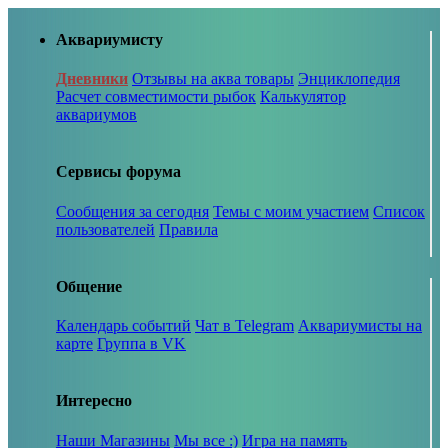
Аквариумисту
Дневники
Отзывы на аква товары
Энциклопедия
Расчет совместимости рыбок
Калькулятор
аквариумов
Сервисы форума
Сообщения за сегодня
Темы с моим участием
Список
пользователей
Правила
Общение
Календарь событий
Чат в Telegram
Аквариумисты на
карте
Группа в VK
Интересно
Наши Магазины
Мы все :)
Игра на память