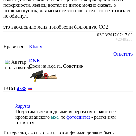
поверхности, яванец востал из ниток можно сказать в
пышный кустик, для меня всё это показатель того что китаец
не обманул.
это вдохновило меня приобрести баллонную СО2
02/03/2017 07:17:09
#2349258
Нравится
n_Khady
Ответить
DNK
Свой на Aqa.ru, Советник
13161
4338
kapysta
Под этими же диодными вечером пузыряют все
кроме яванского
мха
, те
фотосинтез
- растениям
нравится
Интересно, сколько раз на этом форуме должно быть