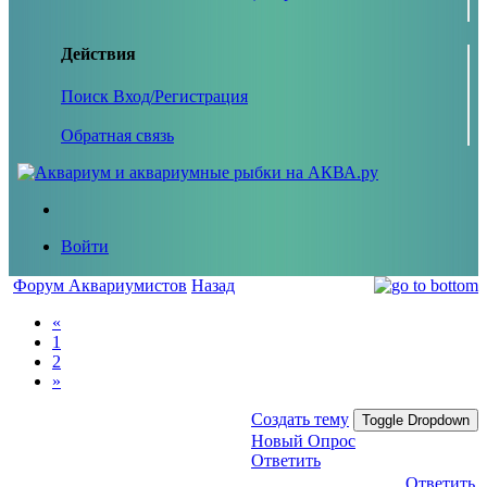
Действия
Поиск
Вход/Регистрация
Обратная связь
Войти
Форум Аквариумистов
Назад
«
1
2
»
Создать тему
Toggle Dropdown
Новый Опрос
Ответить
Ответить