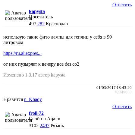
Ответить
kapysta
Посетитель
497
282
Краснодар
использую такие фито лампы для теплиц у себя в 90
литровом
https://ru.aliexpres...
от них пузыряет к вечеру все без со2
Изменено 1.3.17 автор kapysta
01/03/2017 18:43:20
#2349008
Нравится
n_Khady
Ответить
froll-72
Свой на Aqa.ru
3102
2497
Рязань