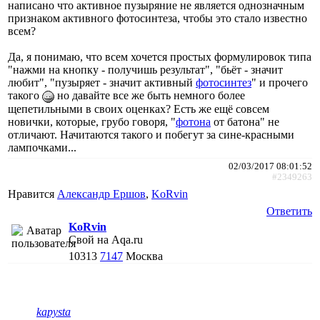
написано что активное пузыряние не является однозначным
признаком активного фотосинтеза, чтобы это стало известно
всем?
Да, я понимаю, что всем хочется простых формулировок типа
"нажми на кнопку - получишь результат", "бьёт - значит
любит", "пузыряет - значит активный
фотосинтез
" и прочего
такого
но давайте все же быть немного более
щепетильными в своих оценках? Есть же ещё совсем
новички, которые, грубо говоря, "
фотона
от батона" не
отличают. Начитаются такого и побегут за сине-красными
лампочками...
02/03/2017 08:01:52
#2349263
Нравится
Александр Ершов
,
KoRvin
Ответить
KoRvin
Свой на Aqa.ru
10313
7147
Москва
kapysta