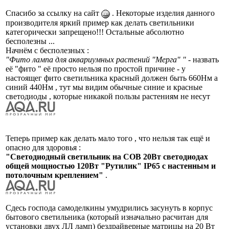
Спасибо за ссылку на сайт
. Некоторые изделия данного
производителя яркий пример как делать светильники
категорически запрещено!!! Остальные абсолютно
бесполезны ...
Начнём с бесполезных :
"Фито лампа для аквариумных растений "Мерга" "
- назвать
её "фито " её просто нельзя по простой причине - у
настоящег фито светильника красный должен быть 660Нм а
синий 440Нм , тут мы видим обычные синие и красные
светодиоды , которые никакой пользы растениям не несут
Теперь пример как делать мало того , что нельзя так ещё и
опасно для здоровья :
"Светодиодный светильник на COB 20Вт светодиодах
общей мощностью 120Вт "Рутилик" IP65 с настенным и
потолочным креплением"
.
Сдесь господа самоделкины умудрились засунуть в корпус
бытового светильника (который изначально расчитан для
установки двух ЛЛ ламп) бездрайверные матрицы на 20 Вт