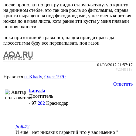
после прополки по центру видно старую-затянутую крипту
на длинном стебле, это так она росла до фитолампы, справа
крипта выращенная под фитодиоодами, у нее очень короткая
ножка до начала листа, хотя ранее эти кусты у меня плавали
по поверхности
пока прихотливой травы нет, на дня приедит рассада
глосостигмы буду все перекапывать под газон
01/03/2017 21:57:17
#2349118
Нравится
n_Khady
,
Олег 1970
Ответить
kapysta
Посетитель
497
282
Краснодар
froll-72
И ещё - нет никаких гарантий что у вас именно "