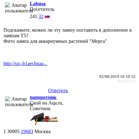
Labusa
Посетитель
241
32
Подскажите, можно ли эту лампу поставить в дополнение к
лампам Т5?
Фито лампа для аквариумных растений "Мерга"
http://xn--b1aecbnaa...
02/08/2019 10:10:52
#2658312
Ответить
папоротник
Свой на Aqa.ru,
Советник
1
30905
19683
Москва