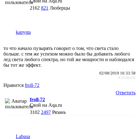
Свой на Aqa.ru
2162
821
Люберцы
kapysta
то что начало пузырять говорит о том, что света стало
больше. с тем же успехом можно было бы добавить любого
лед света любого спектра, но той же мощности и наблюдался
бы тот же эффект.
02/08/2019 16:33:58
#2658456
Нравится
froll-72
Ответить
froll-72
Свой на Aqa.ru
3102
2497
Рязань
Labusa