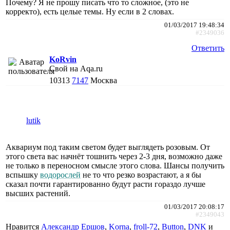
Почему? Я не прошу писать что то сложное, (это не
корректо), есть целые темы. Ну если в 2 словах.
01/03/2017 19:48:34
#2349036
Ответить
KoRvin
Свой на Aqa.ru
10313
7147
Москва
lutik
Аквариум под таким светом будет выглядеть розовым. От
этого света вас начнёт тошнить через 2-3 дня, возможно даже
не только в переносном смысле этого слова. Шансы получить
вспышку
водорослей
не то что резко возрастают, а я бы
сказал почти гарантированно будут расти гораздо лучше
высших растений.
01/03/2017 20:08:17
#2349043
Нравится
Александр Ершов
,
Korna
,
froll-72
,
Button
,
DNK
и