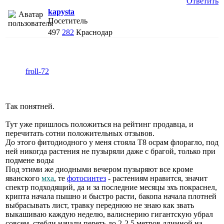
Ответить
kapysta
Посетитель
497
282
Краснодар
froll-72
Так понятней.
Тут уже пришлось положиться на рейтинг продавца, и
перечитать сотни положительных отзывов.
До этого фитодиодного у меня стояла Т8 осрам флорагло, под
ней никогда растения не пузыряли даже с брагой, только при
подмене воды
Под этими же диодными вечером пузыряют все кроме
яванского
мха
, те
фотосинтез
- растениям нравится, значит
спектр подходящий, да и за последние месяцы эхъ покраснел,
крипта начала пышно и быстро расти, бакопа начала плотней
выбрасывать лист, травку переднюю не знаю как звать
выкашиваю каждую неделю, валиснерию гигантскую убрал
совсем, стебли начали переть до 2-2.5 метров длинной на