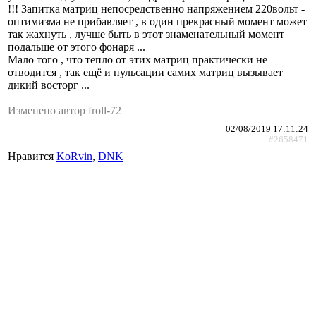
!!! Запитка матриц непосредственно напряжением 220вольт -
оптимизма не прибавляет , в один прекрасный момент может
так жахнуть , лучше быть в этот знаменательный момент
подальше от этого фонаря ...
Мало того , что тепло от этих матриц практически не
отводится , так ещё и пульсации самих матриц вызывает
дикий восторг ...
Изменено автор froll-72
02/08/2019 17:11:24
#2658471
Нравится
KoRvin
,
DNK