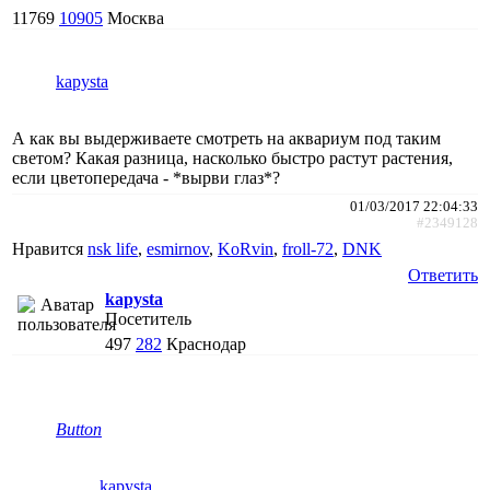
11769
10905
Москва
kapysta
А как вы выдерживаете смотреть на аквариум под таким
светом? Какая разница, насколько быстро растут растения,
если цветопередача - *вырви глаз*?
01/03/2017 22:04:33
#2349128
Нравится
nsk life
,
esmirnov
,
KoRvin
,
froll-72
,
DNK
Ответить
kapysta
Посетитель
497
282
Краснодар
Button
kapysta