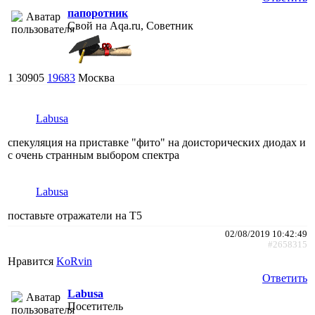
папоротник
Свой на Aqa.ru, Советник
1
30905
19683
Москва
Labusa
спекуляция на приставке "фито" на доисторических диодах и
с очень странным выбором спектра
Labusa
поставьте отражатели на Т5
02/08/2019 10:42:49
#2658315
Нравится
KoRvin
Ответить
Labusa
Посетитель