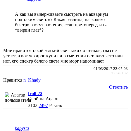
А как вы выдерживаете смотреть на аквариум
под таким светом? Какая разница, насколько
быстро растут растения, если цветопередача -
*вырви глаз*?
Мне нравится такой мягкий свет таких оттенков, глаз не
устает, а вот чехирос купил и в сметении оставлять его или
нет, его спектр белого света мне морг напоминает
01/03/2017 22:07:03
#2349132
Нравится
n_Khady
Ответить
froll-72
Свой на Aqa.ru
3102
2497
Рязань
kapysta