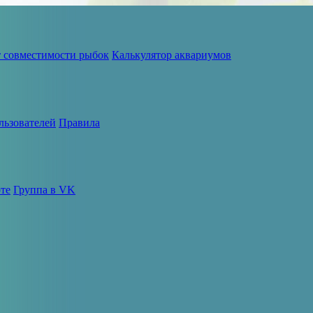
т совместимости рыбок
Калькулятор аквариумов
льзователей
Правила
те
Группа в VK