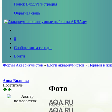
Поиск
Вход/Регистрация
Обратная связь
0
Сообщения за сегодня
Войти
Форум Аквариумистов
»
Блоги аквариумистов
»
Первый в жиз
Анна Волкова
Посетитель
Фото