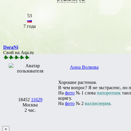
53
7 года
DoraNi
Свой на Aqa.ru
Анна Волкова
Хорошие растения.
В чем вопрос? Я не экстрасенс, но 
На
фото
№ 1 слева
папоротник
таил
корягу.
18452
11629
На
фото
№ 2
валлиснерия
.
Москва
2 час.
×