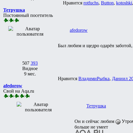
Нравится
rotfuchs
,
Button
,
kotoshki
Тетрушка
Постоянный посетитель
afedorow
Был любим и щедро одарён заботой, 
507
393
Видное
9 мес.
Нравится
ВладимиРыбка
,
Даниил 2
afedorow
Свой на Aqa.ru
Тетрушка
Он и сейчас любим
Утром
больше не умеет