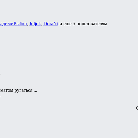
адимиРыбка
,
Juljok
,
DoraNi
и еще
5 пользователям
-
 матом ругаться ...
.