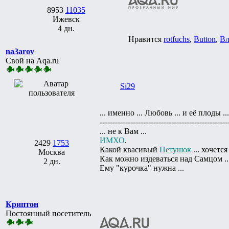
8953
11035
Ижевск
4 дн.
Нравится
rotfuchs
,
Button
,
Вл
na3arov
Свой на Aqa.ru
Si29
... именно ... Любовь ... и её плоды ...
--------------------------------------------------
... не к Вам ...
ИМХО
.
2429
1753
Какой квасивый
Петушок
... хочется
Москва
Как можно издеваться над Самцом ..
2 дн.
Ему "курочка" нужна ...
Криптон
Постоянный посетитель