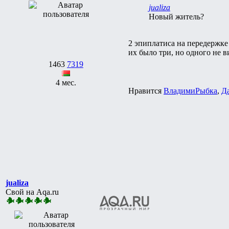
jualiza
Новый житель?
2 эпиплатиса на передержке
их было три, но одного не в
1463
7319
4 мес.
Нравится
ВладимиРыбка
,
Д
jualiza
Свой на Aqa.ru