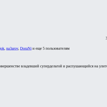
jok
,
na3arov
,
DoraNi
и еще
5 пользователям
овершенстве владевший супердельтой и распушающийся на улит