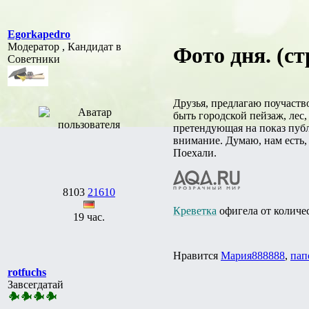
Egorkapedro
Модератор , Кандидат в
Фото дня. (ст
Советники
Друзья, предлагаю поучаство
быть городской пейзаж, ле
претендующая на показ публи
внимание. Думаю, нам есть, 
Поехали.
8103
21610
Креветка
офигела от количес
19 час.
Нравится
Мария888888
,
пап
rotfuchs
Завсегдатай