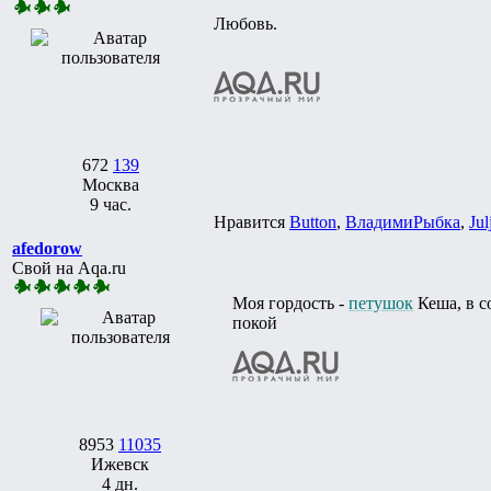
Любовь.
672
139
Москва
9 час.
Нравится
Button
,
ВладимиРыбка
,
Jul
afedorow
Свой на Aqa.ru
Моя гордость -
петушок
Кеша, в с
покой
8953
11035
Ижевск
4 дн.