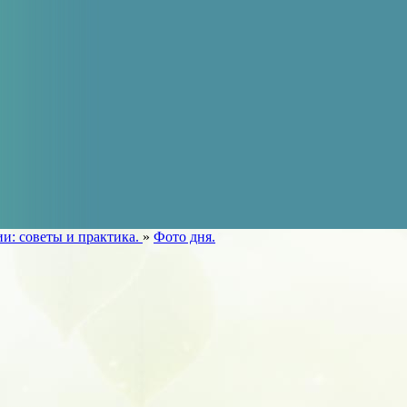
и: советы и практика.
»
Фото дня.