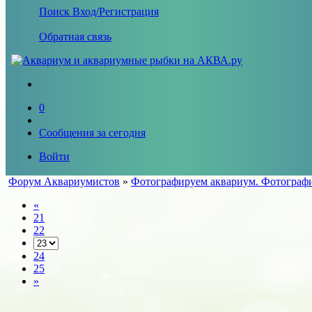
Поиск
Вход/Регистрация
Обратная связь
0
Сообщения за сегодня
Войти
Форум Аквариумистов
»
Фотографируем аквариум. Фотографи
«
21
22
24
25
»