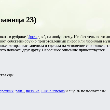
раница 23)
вать в рубрике "
фото
дня", на любую тему. Необязательно это 
с, кот, собственноручно приготовленный пирог или любимый му
ке, которая вас зацепила и сделала на мгновение счастливее, з
что показать друг другу. Небольшое описание приветствуется.
тва еды.
оротник
,
paln1
,
iness_ka
,
Lux in tenebris
и еще
36 пользователям