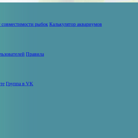
т совместимости рыбок
Калькулятор аквариумов
льзователей
Правила
те
Группа в VK