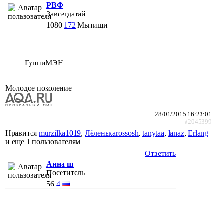
РВФ
Завсегдатай
1080
172
Мытищи
ГуппиМЭН
Молодое поколение
28/01/2015 16:23:01
#2045399
Нравится
murzilka1019
,
Лёленькаrossosh
,
tanytaa
,
lanaz
,
Erlang
и еще
1 пользователям
Ответить
Анна ш
Посетитель
56
4