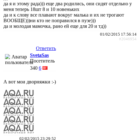
да я и этому рада))) еще два родились, они сидят отдельно у
меня теперь 18шт 8 и 10 новеньких
да и к слову все плавают вокруг малька и их не трогают
ВООБЩЕ)))ни кто не поправился в пузе)))
да и молодая мамочка, рано ей еще для 20 и тд))
01/02/2015 17:56:14
#2046954
Ответить
SvetaSas
Посетитель
340
6
А вот мои дворняжки :-)
02/02/2015 23:29:52