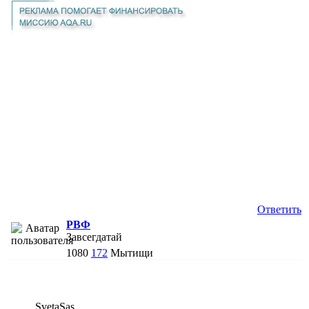
Ответить
РВФ
Завсегдатай
1080
172
Мытищи
SvetaSas