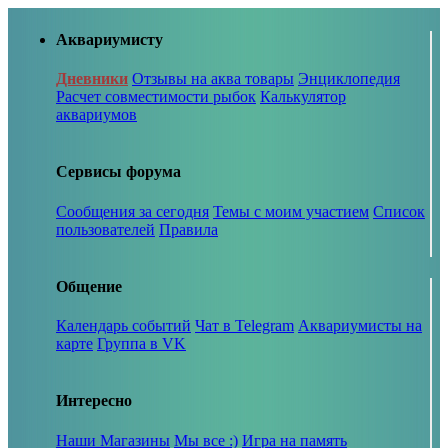
Аквариумисту
Дневники
Отзывы на аква товары
Энциклопедия
Расчет совместимости рыбок
Калькулятор
аквариумов
Сервисы форума
Сообщения за сегодня
Темы с моим участием
Список
пользователей
Правила
Общение
Календарь событий
Чат в Telegram
Аквариумисты на
карте
Группа в VK
Интересно
Наши Магазины
Мы все :)
Игра на память