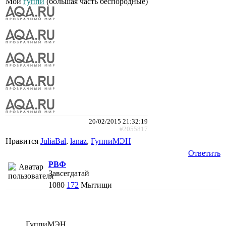
Мои
гуппи
(большая часть беспородные)
20/02/2015 21:32:19
#2055817
Нравится
JuliaBal
,
lanaz
,
ГуппиМЭН
Ответить
РВФ
Завсегдатай
1080
172
Мытищи
ГуппиМЭН