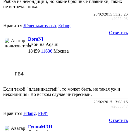
Рыбка из некондиции, но какие брюшные плавники, таких
не встречал пока.
20/02/2015 11:23:26
#2055498
Нравится
Лёленькаrossosh
,
Erlang
Ответить
DoraNi
Свой на Aqa.ru
18459
11636
Москва
РВФ
Если такой "плавникастый", то может быть, не такая уж и
некондиция? Во всяком случае интересный.
20/02/2015 13:08:16
#2055547
Нравится
Erlang
,
РВФ
Ответить
ГуппиМЭН