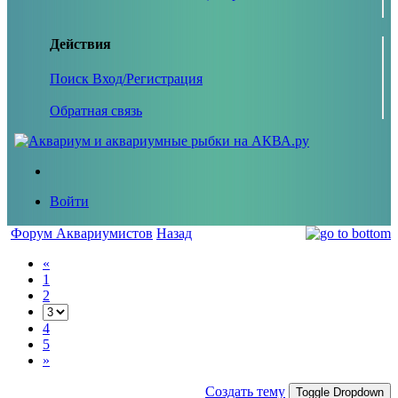
Действия
Поиск
Вход/Регистрация
Обратная связь
Войти
Форум Аквариумистов
Назад
«
1
2
4
5
»
Создать тему
Toggle Dropdown