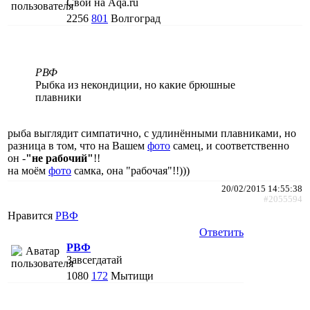
Свой на Aqa.ru
2256
801
Волгоград
РВФ
Рыбка из некондиции, но какие брюшные
плавники
рыба выглядит симпатично, с удлинёнными плавниками, но
разница в том, что на Вашем
фото
самец, и соответственно
он -
"не рабочий"
!!
на моём
фото
самка, она "рабочая"!!)))
20/02/2015 14:55:38
#2055594
Нравится
РВФ
Ответить
РВФ
Завсегдатай
1080
172
Мытищи