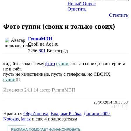
Новый Опрос
Ответить
Ответить
Фото гуппи (своих и только своих)
ГуппиМЭН
Свой на Aqa.ru
2256
801
Волгоград
кидайте сюда в тему
фото
гуппи
, только своих, из интернета
не в счёт.
пусть не качественные, пусть с телефона, но СВОИХ
гуппи
!!!
Изменено 24.1.14 автор ГуппиМЭН
23/01/2014 19:35:58
#1924142
Нравится
OlgaZornova
,
ВладимиРыбка
,
Даниил 2009
,
Notozus
,
lanaz
и еще
4 пользователям