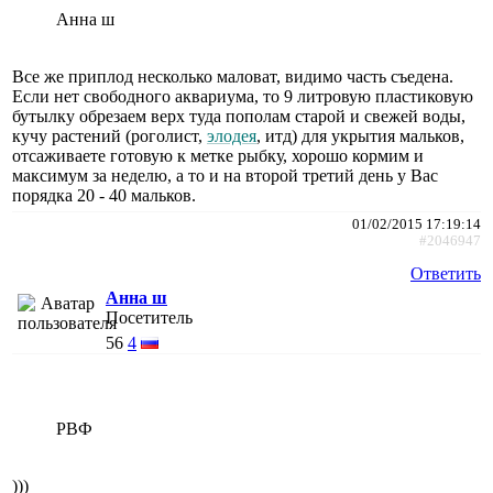
Анна ш
Все же приплод несколько маловат, видимо часть съедена.
Если нет свободного аквариума, то 9 литровую пластиковую
бутылку обрезаем верх туда пополам старой и свежей воды,
кучу растений (роголист,
элодея
, итд) для укрытия мальков,
отсаживаете готовую к метке рыбку, хорошо кормим и
максимум за неделю, а то и на второй третий день у Вас
порядка 20 - 40 мальков.
01/02/2015 17:19:14
#2046947
Ответить
Анна ш
Посетитель
56
4
РВФ
)))