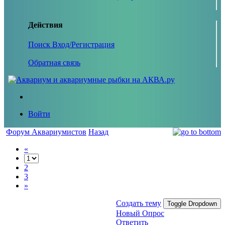
Действия
Поиск
Вход/Регистрация
Обратная связь
Войти
Форум Аквариумистов
Назад
«
2
3
»
Создать тему
Toggle Dropdown
Новый Опрос
Ответить