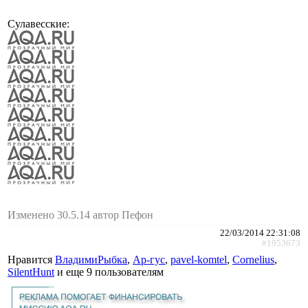
Сулавесские:
Изменено 30.5.14 автор Пефон
22/03/2014 22:31:08
#1953673
Нравится
ВладимиРыбка
,
Ар-гус
,
pavel-komtel
,
Cornelius
,
SilentHunt
и еще
9 пользователям