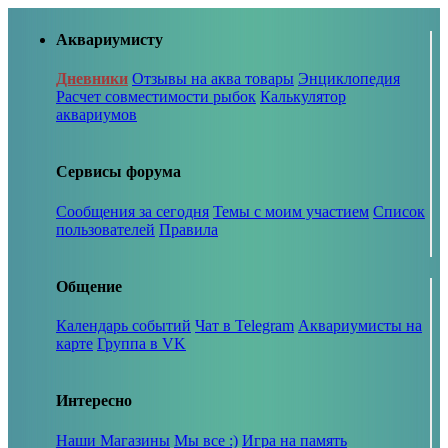
Аквариумисту
Дневники
Отзывы на аква товары
Энциклопедия
Расчет совместимости рыбок
Калькулятор
аквариумов
Сервисы форума
Сообщения за сегодня
Темы с моим участием
Список
пользователей
Правила
Общение
Календарь событий
Чат в Telegram
Аквариумисты на
карте
Группа в VK
Интересно
Наши Магазины
Мы все :)
Игра на память