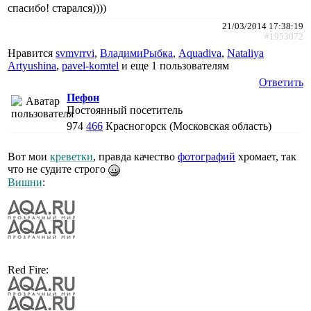
спасибо! старался))))
21/03/2014 17:38:19
#1953072
Нравится
svmvrrvi
,
ВладимиРыбка
,
Aquadiva
,
Nataliya
Artyushina
,
pavel-komtel
и еще
1 пользователям
Ответить
Пефон
Постоянный посетитель
974
466
Красногорск (Московская область)
Вот мои
креветки
, правда качество
фотографий
хромает, так
что не судите строго
Вишни
:
Red Fire: