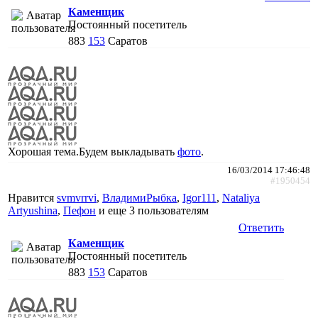
Каменщик
Постоянный посетитель
883
153
Саратов
Хорошая тема.Будем выкладывать
фото
.
16/03/2014 17:46:48
#1950454
Нравится
svmvrrvi
,
ВладимиРыбка
,
Igor111
,
Nataliya
Artyushina
,
Пефон
и еще
3 пользователям
Ответить
Каменщик
Постоянный посетитель
883
153
Саратов