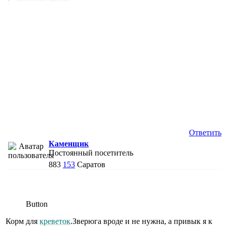
Ответить
Каменщик
Постоянный посетитель
883
153
Саратов
Button
Корм для
креветок
.Зверюга вроде и не нужна, а привык я к