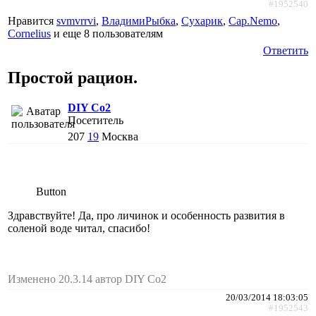
#1952540
Нравится
svmvrrvi
,
ВладимиРыбка
,
Сухарик
,
Cap.Nemo
,
Cornelius
и еще
8 пользователям
Ответить
Простой рацион.
DIY Co2
Посетитель
207
19
Москва
Button
Здравствуйте! Да, про личинок и особенность развития в
соленой воде читал, спасибо!
Изменено 20.3.14 автор DIY Co2
20/03/2014 18:03:05
#1952543