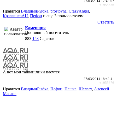
27/03/2014 17:48:07
#1955656
Нравится
ВладимиРыбка
,
prostovna
,
CrazyAngel
,
КрасавцевАН
,
Пефон
и еще
3 пользователям
Ответить
Каменщик
Постоянный посетитель
883
153
Саратов
А вот мои тайваньчики пасутся.
27/03/2014 18:42:41
#1955676
Нравится
ВладимиРыбка
,
Пефон
,
Пaшкa
,
Шелест
,
Алексей
Маслов