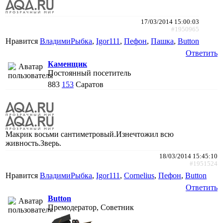
17/03/2014 15:00:03
#1950965
Нравится
ВладимиРыбка
,
Igor111
,
Пефон
,
Пaшкa
,
Button
Ответить
Каменщик
Постоянный посетитель
883
153
Саратов
Макрик восьми сантиметровый.Изнечтожил всю
живность.Зверь.
18/03/2014 15:45:10
#1951524
Нравится
ВладимиРыбка
,
Igor111
,
Cornelius
,
Пефон
,
Button
Ответить
Button
Премодератор, Советник