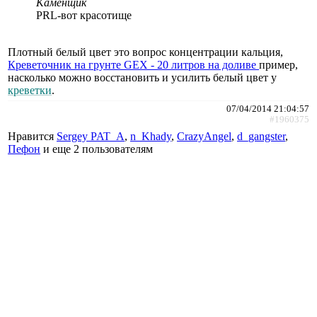
Каменщик
PRL-вот красотище
Плотный белый цвет это вопрос концентрации кальция,
Креветочник на грунте GEX - 20 литров на доливе
пример,
насколько можно восстановить и усилить белый цвет у
креветки
.
07/04/2014 21:04:57
#1960375
Нравится
Sergey PAT_A
,
n_Khady
,
CrazyAngel
,
d_gangster
,
Пефон
и еще
2 пользователям