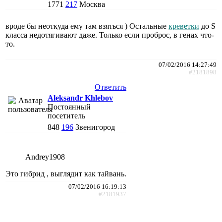
1771
217
Москва
вроде бы неоткуда ему там взяться ) Остальные
креветки
до S
класса недотягивают даже. Только если проброс, в генах что-
то.
07/02/2016 14:27:49
#2181898
Ответить
Aleksandr Khlebov
Постоянный
посетитель
848
196
Звенигород
Andrey1908
Это гибрид , выглядит как тайвань.
07/02/2016 16:19:13
#2181937