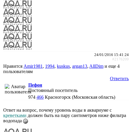
24/01/2016 15:41:24
#2176209
Нравится
Amir1981
,
1994
,
kuskus
,
argan13
,
AllDim
и еще
4
пользователям
Ответить
Пефон
Постоянный посетитель
974
466
Красногорск (Московская область)
Ответ на вопрос, почему уровень воды в аквариуме с
креветками
должен быть на пару сантиметров ниже фильтра
водопада