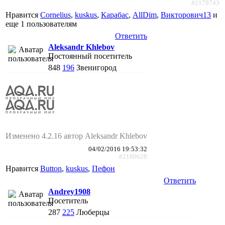
#2179743
Нравится
Cornelius
,
kuskus
,
Карабас
,
AllDim
,
Викторович13
и
еще
1 пользователям
Ответить
Aleksandr Khlebov
Постоянный посетитель
848
196
Звенигород
Изменено 4.2.16 автор Aleksandr Khlebov
04/02/2016 19:53:32
#2180628
Нравится
Button
,
kuskus
,
Пефон
Ответить
Andrey1908
Посетитель
287
225
Люберцы