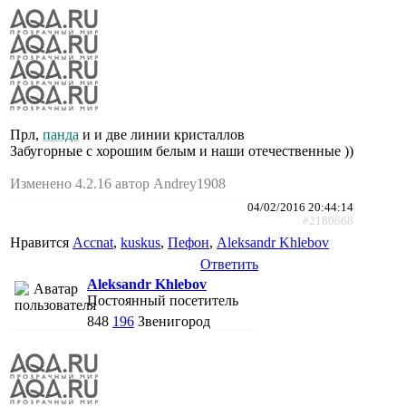
Прл,
панда
и и две линии кристаллов
Забугорные с хорошим белым и наши отечественные ))
Изменено 4.2.16 автор Andrey1908
04/02/2016 20:44:14
#2180668
Нравится
Accnat
,
kuskus
,
Пефон
,
Aleksandr Khlebov
Ответить
Aleksandr Khlebov
Постоянный посетитель
848
196
Звенигород