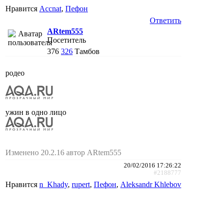
Нравится
Accnat
,
Пефон
Ответить
ARtem555
Посетитель
376
326
Тамбов
родео
ужин в одно лицо
Изменено 20.2.16 автор ARtem555
20/02/2016 17:26:22
#2188777
Нравится
n_Khady
,
rupert
,
Пефон
,
Aleksandr Khlebov