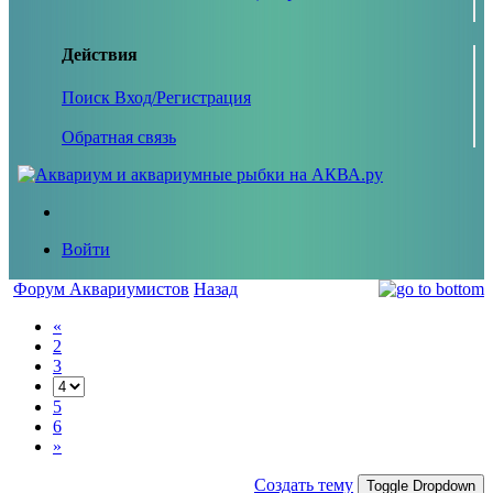
Действия
Поиск
Вход/Регистрация
Обратная связь
Войти
Форум Аквариумистов
Назад
«
2
3
5
6
»
Создать тему
Toggle Dropdown