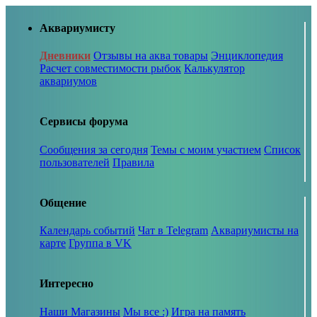
Аквариумисту
Дневники
Отзывы на аква товары
Энциклопедия
Расчет совместимости рыбок
Калькулятор
аквариумов
Сервисы форума
Сообщения за сегодня
Темы с моим участием
Список
пользователей
Правила
Общение
Календарь событий
Чат в Telegram
Аквариумисты на
карте
Группа в VK
Интересно
Наши Магазины
Мы все :)
Игра на память