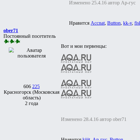
Изменено 25.4.16 автор Ар-гус
Нравится
Accnat
,
Button
,
kk-v
,
fis
ober71
Постоянный посетитель
Вот и мои первенцы:
606
225
Красногорск (Московская
область)
2 года
Изменено 28.4.16 автор ober71
Нравится
kiiit
,
Ар-гус
,
Button