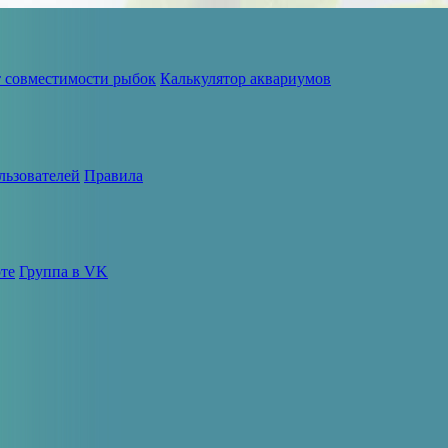
т совместимости рыбок
Калькулятор аквариумов
льзователей
Правила
те
Группа в VK