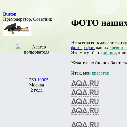
Button
Премодератор, Советник
ФОТО наших к
Не всегда есть желание соз
фотографии
ваших
креветок
Это могут быть
вишни
, кри
Желательно (но не обязатель
Итак, мои
креветки
:
11769
10905
Москва
2 года