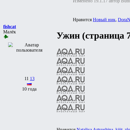
Изменено 19.1.17 автор Butt
Нравится
Новый ник
,
DoraN
fishcat
Малёк
Ужин (страница 7
11
13
10 года
Нравится
Nataliya Artyushina
,
kiiit
,
zl