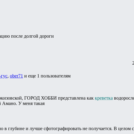
ацию после долгой дороги
-гус
,
ober71
и еще
1 пользователям
еркизовской, ГОРОД ХОББИ представлена как
креветка
водорослее
й Амано. У меня такая
о в глубине и лучше сфотографировать не получается. В целом с