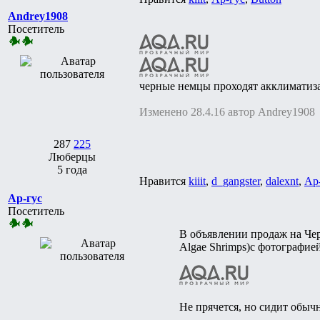
Andrey1908
Посетитель
черные немцы проходят акклиматиз
Изменено 28.4.16 автор Andrey1908
287
225
Люберцы
5 года
Нравится
kiiit
,
d_gangster
,
dalexnt
,
Ар
Ар-гус
Посетитель
В объявлении продаж на Ч
Algae Shrimps)с фотографие
Не прячется, но сидит обычн