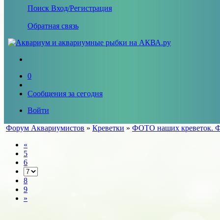
Поиск
Вход/Регистрация
Обратная связь
0
Сообщения за сегодня
Войти
Форум Аквариумистов
»
Креветки
»
ФОТО наших креветок. Ф
«
5
6
8
9
»