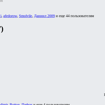
on
i
,
afedorow
,
Smolvile
,
Даниил 2009
и еще
44 пользователям
)
odimir
,
Button
,
Пефон
и еще
4 пользователям