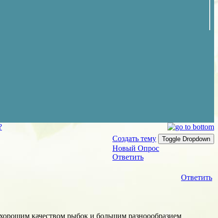
?
Создать тему
Toggle Dropdown
Новый Опрос
Ответить
Ответить
 с хорошим качеством рыбок и большим разноообразием