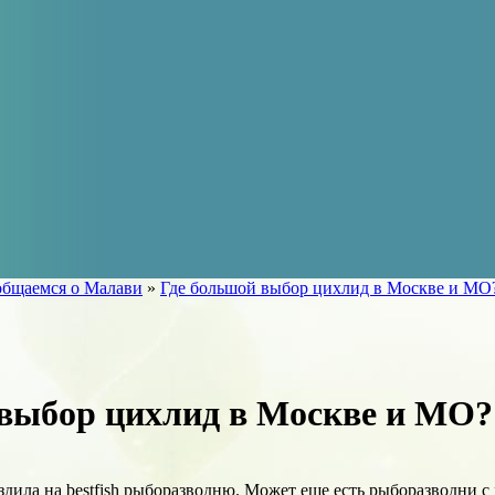
общаемся о Малави
»
Где большой выбор цихлид в Москве и МО
 выбор цихлид в Москве и МО?
ездила на bestfish рыборазводню. Может еще есть рыборазводни