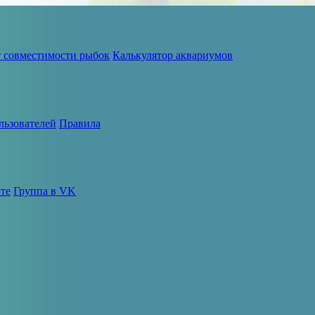
т совместимости рыбок
Калькулятор аквариумов
льзователей
Правила
те
Группа в VK