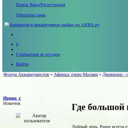
Поиск
Вход/Регистрация
Обратная связь
0
Сообщения за сегодня
Войти
Форум Аквариумистов
»
Африка: озеро Малави
»
Дневники - 
Ирина_r
Новичок
Где большой
Добрый день. Ранее всегда 