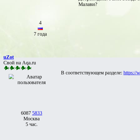
Малави?
4
7 года
uZot
Свой на Aqa.ru
В соответствующем разделе:
https://
6087
5833
Москва
5 час.