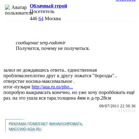
Облачный герой
Посетитель
446
64
Москва
сообщение serg-radomir
Получится, почему не получиться.
залил не дождавшись ответа.. единственная
проблема:неплотно друг к другу ложатся "борозды"..
отверстие носика-максимальное .
итог-пузыри
http://aqa.ru.us/pho...
попробую выкрамсать конечно, но уже хочу пороббовать ещё
раз. на это ушла вся тара.толщина 4мм и д-тр.28см
09/07/2011 22:50:36
#1453614