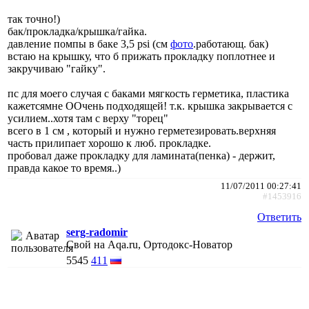
так точно!)
бак/прокладка/крышка/гайка.
давление помпы в баке 3,5 psi (см
фото
.работающ. бак)
встаю на крышку, что б прижать прокладку поплотнее и
закручиваю "гайку".
пс для моего случая с баками мягкость герметика, пластика
кажетсямне ООчень подходящей! т.к. крышка закрывается с
усилием..хотя там с верху "торец"
всего в 1 см , который и нужно герметезировать.верхняя
часть прилипает хорошо к люб. прокладке.
пробовал даже прокладку для ламината(пенка) - держит,
правда какое то время..)
11/07/2011 00:27:41
#1453916
Ответить
serg-radomir
Свой на Aqa.ru, Ортодокс-Новатор
5545
411