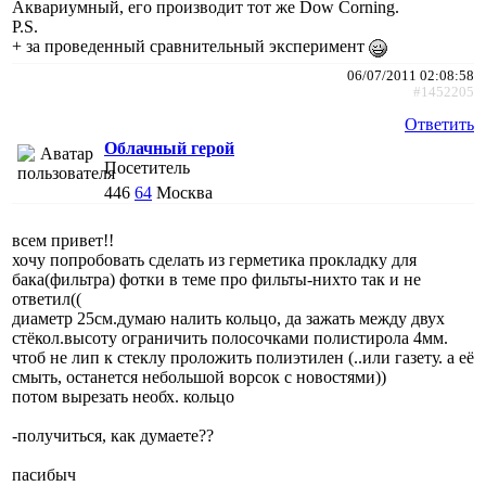
Аквариумный, его производит тот же Dow Corning.
P.S.
+ за проведенный сравнительный эксперимент
06/07/2011 02:08:58
#1452205
Ответить
Облачный герой
Посетитель
446
64
Москва
всем привет!!
хочу попробовать сделать из герметика прокладку для
бака(фильтра) фотки в теме про фильты-нихто так и не
ответил((
диаметр 25см.думаю налить кольцо, да зажать между двух
стёкол.высоту ограничить полосочками полистирола 4мм.
чтоб не лип к стеклу проложить полиэтилен (..или газету. а её
смыть, останется небольшой ворсок с новостями))
потом вырезать необх. кольцо
-получиться, как думаете??
пасибыч