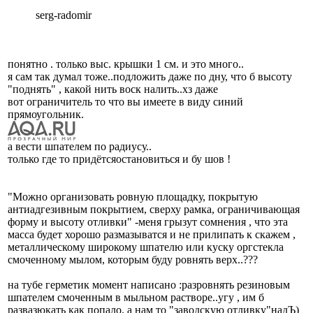
serg-radomir
понятно . только выс. крышки 1 см. и это много..
я сам так думал тоже..подложить даже по дну, что б высоту
"поднять" , какой нить воск налить..хз даже
вот ограничитель то что вы имеете в виду синий
прямоугольник.
а вести шпателем по радиусу..
только где то придётсяостановиться и бу шов !
"Можно организовать ровную площадку, покрытую
антиадгезивным покрытием, сверху рамка, ограничивающая
форму и высоту отливки" -меня грызут сомнения , что эта
масса будет хорошо размазыватся и не прилипать к скажем ,
металлическому широкому шпателю или куску оргстекла
смоченному мылом, которым буду ровнять верх..???
на тубе герметик момент написано :разровнять резиновым
шпателем смоченным в мыльном растворе..угу , им б
развазюкать как попало, а нам то "заводскую отливку"надЪ)