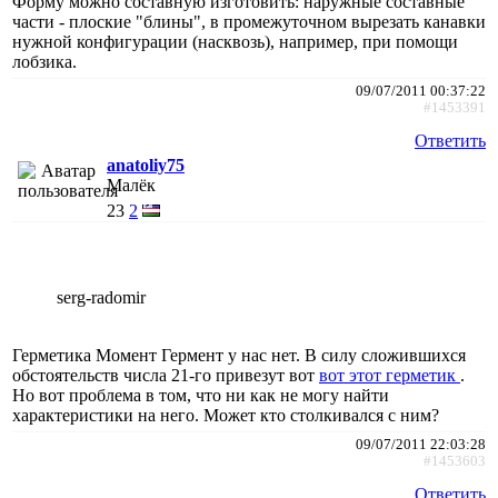
Форму можно составную изготовить: наружные составные
части - плоские "блины", в промежуточном вырезать канавки
нужной конфигурации (насквозь), например, при помощи
лобзика.
09/07/2011 00:37:22
#1453391
Ответить
anatoliy75
Малёк
23
2
serg-radomir
Герметика Момент Гермент у нас нет. В силу сложившихся
обстоятельств числа 21-го привезут вот
вот этот герметик
.
Но вот проблема в том, что ни как не могу найти
характеристики на него. Может кто столкивался с ним?
09/07/2011 22:03:28
#1453603
Ответить