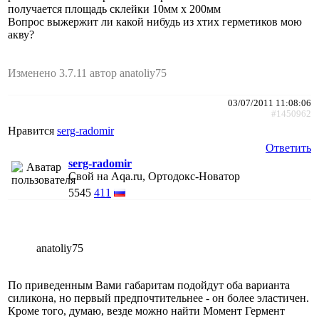
получается площадь склейки 10мм х 200мм
Вопрос выжержит ли какой нибудь из хтих герметиков мою
акву?
Изменено 3.7.11 автор anatoliy75
03/07/2011 11:08:06
#1450962
Нравится
serg-radomir
Ответить
serg-radomir
Свой на Aqa.ru, Ортодокс-Новатор
5545
411
anatoliy75
По приведенным Вами габаритам подойдут оба варианта
силикона, но первый предпочтительнее - он более эластичен.
Кроме того, думаю, везде можно найти Момент Гермент