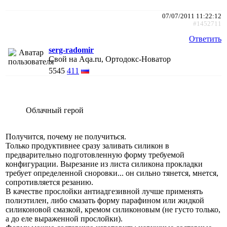
07/07/2011 11:22:12
#1452711
Ответить
serg-radomir
Свой на Aqa.ru, Ортодокс-Новатор
5545
411
Облачный герой
Получится, почему не получиться.
Только продуктивнее сразу заливать силикон в
предварительно подготовленную форму требуемой
конфигурации. Вырезание из листа силикона прокладки
требует определенной сноровки... он сильно тянется, мнется,
сопротивляется резанию.
В качестве прослойки антиадгезивной лучше применять
полиэтилен, либо смазать форму парафином или жидкой
силиконовой смазкой, кремом силиконовым (не густо только,
а до еле выраженной прослойки).