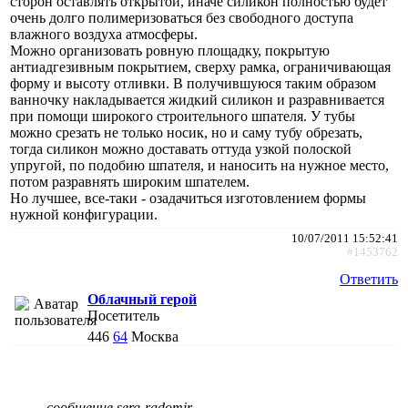
сторон оставлять открытой, иначе силикон полностью будет
очень долго полимеризоваться без свободного доступа
влажного воздуха атмосферы.
Можно организовать ровную площадку, покрытую
антиадгезивным покрытием, сверху рамка, ограничивающая
форму и высоту отливки. В получившуюся таким образом
ванночку накладывается жидкий силикон и разравнивается
при помощи широкого строительного шпателя. У тубы
можно срезать не только носик, но и саму тубу обрезать,
тогда силикон можно доставать оттуда узкой полоской
упругой, по подобию шпателя, и наносить на нужное место,
потом разравнять широким шпателем.
Но лучшее, все-таки - озадачиться изготовлением формы
нужной конфигурации.
10/07/2011 15:52:41
#1453762
Ответить
Облачный герой
Посетитель
446
64
Москва
сообщение serg-radomir