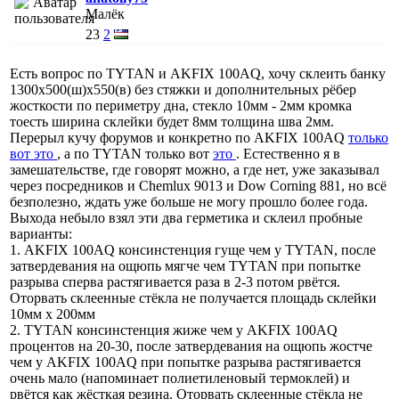
Малёк
23
2
Есть вопрос по TYTAN и AKFIX 100AQ, хочу склеить банку
1300х500(ш)х550(в) без стяжки и дополнительных рёбер
жосткости по периметру дна, стекло 10мм - 2мм кромка
тоесть ширина склейки будет 8мм толщина шва 2мм.
Перерыл кучу форумов и конкретно по AKFIX 100AQ
только
вот это
, а по TYTAN только вот
это
. Естественно я в
замешательстве, где говорят можно, а где нет, уже заказывал
через посредников и Chemlux 9013 и Dow Corning 881, но всё
безполезно, ждать уже больше не могу прошло более года.
Выхода небыло взял эти два герметика и склеил пробные
варианты:
1. AKFIX 100AQ консинстенция гуще чем у TYTAN, после
затвердевания на ощюпь мягче чем TYTAN при попытке
разрыва сперва растягивается раза в 2-3 потом рвётся.
Оторвать склеенные стёкла не получается площадь склейки
10мм х 200мм
2. TYTAN консинстенция жиже чем у AKFIX 100AQ
процентов на 20-30, после затвердевания на ощюпь жостче
чем у AKFIX 100AQ при попытке разрыва растягивается
очень мало (напоминает полиетиленовый термоклей) и
рвётся как жёсткая резина. Оторвать склеенные стёкла не