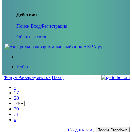
Действия
Поиск
Вход/Регистрация
Обратная связь
Войти
Форум Аквариумистов
Назад
«
27
28
30
31
»
Создать тему
Toggle Dropdown