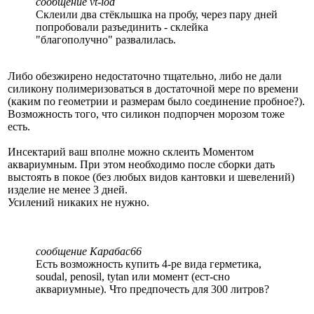
сообщение vt-iod
Склеили два стёклышка на пробу, через пару дней
попробовали разъединить - склейка
"благополучно" развалилась.
Либо обезжирено недостаточно тщательно, либо не дали
силикону полимеризоваться в достаточной мере по времени
(каким по геометрии и размерам было соединение пробное?).
Возможность того, что силикон подпорчен морозом тоже
есть.
Инсектарий ваш вполне можно склеить Моментом
аквариумным. При этом необходимо после сборки дать
выстоять в покое (без любых видов кантовки и шевелений)
изделие не менее 3 дней.
Усилений никаких не нужно.
сообщение Карабас66
Есть возможность купить 4-ре вида герметика,
soudal, penosil, tytan или момент (ест-сно
аквариумные). Что предпочесть для 300 литров?