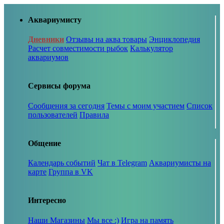
Аквариумисту
Дневники
Отзывы на аква товары
Энциклопедия
Расчет совместимости рыбок
Калькулятор
аквариумов
Сервисы форума
Сообщения за сегодня
Темы с моим участием
Список
пользователей
Правила
Общение
Календарь событий
Чат в Telegram
Аквариумисты на
карте
Группа в VK
Интересно
Наши Магазины
Мы все :)
Игра на память