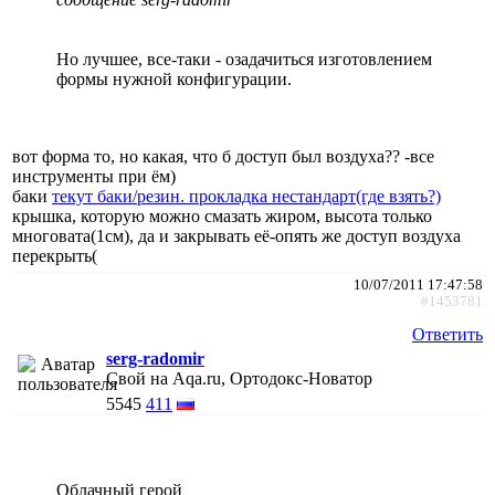
Но лучшее, все-таки - озадачиться изготовлением
формы нужной конфигурации.
вот форма то, но какая, что б доступ был воздуха?? -все
инструменты при ём)
баки
текут баки/резин. прокладка нестандарт(где взять?)
крышка, которую можно смазать жиром, высота только
многовата(1см), да и закрывать её-опять же доступ воздуха
перекрыть(
10/07/2011 17:47:58
#1453781
Ответить
serg-radomir
Свой на Aqa.ru, Ортодокс-Новатор
5545
411
Облачный герой