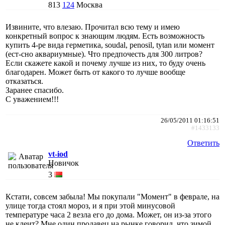
813
124
Москва
Извините, что влезаю. Прочитал всю тему и имею
конкретный вопрос к знающим людям. Есть возможность
купить 4-ре вида герметика, soudal, penosil, tytan или момент
(ест-сно аквариумные). Что предпочесть для 300 литров?
Если скажете какой и почему лучше из них, то буду очень
благодарен. Может быть от какого то лучше вообще
отказаться.
Заранее спасибо.
С уважением!!!
26/05/2011 01:16:51
#1433133
Ответить
vt-iod
Новичок
3
Кстати, совсем забыла! Мы покупали "Момент" в феврале, на
улице тогда стоял мороз, и я при этой минусовой
температуре часа 2 везла его до дома. Может, он из-за этого
не клеит? Мне один продавец на рынке говорил, что зимой