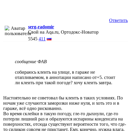
Ответить
serg-radomir
Свой на Aqa.ru, Ортодокс-Новатор
5545
411
сообщение ФАВ
собираюсь клеить на улице, в гараже не
отапливаемом, в аннотации написано от+5. стоит
ли клеить при такой погоде? хочу клеить завтра.
Настоятельно не советовал бы клеить в таких условиях. По
ночам уже случаются заморозки ниже нуля, и хоть это и в
гараже, всё одно рискованно.
Во время склейки в такую погоду, гле-то дыхнули, где-то
потерли лишний раз и образуются испарины конденсата на
поверхностях, отсюда существуют вероятности того, что где-
то силикон совсем не пристанет. Ему, конечно, нужна влага,