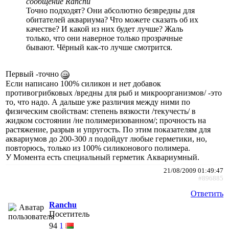
сообщение Ranchu
Точно подходят? Они абсолютно безвредны для
обитателей аквариума? Что можете сказать об их
качестве? И какой из них будет лучше? Жаль
только, что они наверное только прозрачные
бывают. Чёрный как-то лучше смотрится.
Первый -точно
Если написано 100% силикон и нет добавок
противогрибковых /вредны для рыб и микроорганизмов/ -это
то, что надо. А дальше уже различия между ними по
физическим свойствам: степень вязкости /текучесть/ в
жидком состоянии /не полимеризованном/; прочность на
растяжение, разрыв и упругость. По этим показателям для
аквариумов до 200-300 л подойдут любые герметики, но,
повторюсь, только из 100% силиконового полимера.
У Момента есть специальный герметик Аквариумный.
21/08/2009 01:49:47
#896885
Ответить
Ranchu
Посетитель
94
1