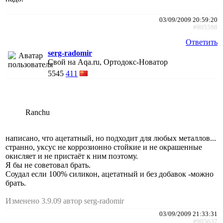
03/09/2009 20:59:20
#905598
Ответить
serg-radomir
Свой на Aqa.ru, Ортодокс-Новатор
5545
411
Ranchu
написано, что ацетатный, но подходит для любых металлов...
странно, уксус не коррозионно стойкие и не окрашенные
окисляет и не пристаёт к ним поэтому.
Я бы не советовал брать.
Соудал если 100% силикон, ацетатный и без добавок -можно
брать.
Изменено 3.9.09 автор serg-radomir
03/09/2009 21:33:31
#905637