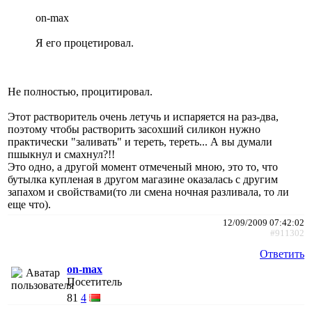
on-max
Я его процетировал.
Не полностью, процитировал.
Этот растворитель очень летучь и испаряется на раз-два,
поэтому чтобы растворить засохший силикон нужно
практически "заливать" и тереть, тереть... А вы думали
пшыкнул и смахнул?!!
Это одно, а другой момент отмеченый мною, это то, что
бутылка купленая в другом магазине оказалась с другим
запахом и свойствами(то ли смена ночная разливала, то ли
еще что).
12/09/2009 07:42:02
#911302
Ответить
on-max
Посетитель
81
4