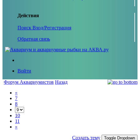
Действия
Поиск
Вход/Регистрация
Обратная связь
Войти
Форум Аквариумистов
Назад
«
7
8
10
11
»
Создать тему
Toggle Dropdown