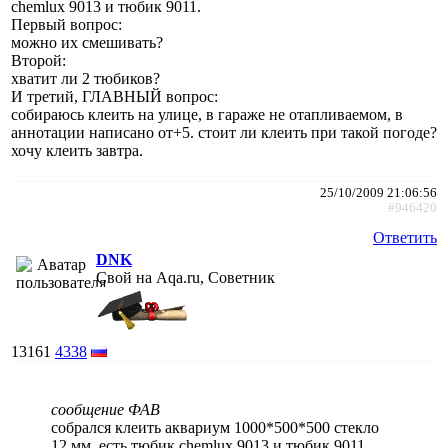
chemlux 9013 и тюбик 9011.
Первый вопрос:
можно их смешивать?
Второй:
хватит ли 2 тюбиков?
И третий, ГЛАВНЫЙ вопрос:
собираюсь клеить на улице, в гараже не отапливаемом, в
аннотации написано от+5. стоит ли клеить при такой погоде?
хочу клеить завтра.
25/10/2009 21:06:56
#946420
Ответить
DNK
Свой на Aqa.ru, Советник
13161
4338
сообщение ФАВ
собрался клеить аквариум 1000*500*500 стекло
12 мм. есть тюбик chemlux 9013 и тюбик 9011.