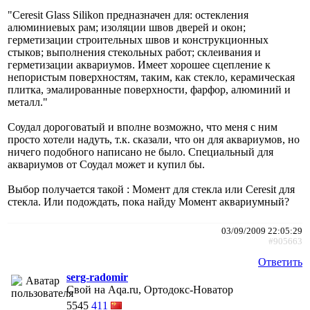
"Ceresit Glass Silikon предназначен для: остекления
алюминиевых рам; изоляции швов дверей и окон;
герметизации строительных швов и конструкционных
стыков; выполнения стекольных работ; склеивания и
герметизации аквариумов. Имеет хорошее сцепление к
непористым поверхностям, таким, как стекло, керамическая
плитка, эмалированные поверхности, фарфор, алюминий и
металл."
Соудал дороговатый и вполне возможно, что меня с ним
просто хотели надуть, т.к. сказали, что он для аквариумов, но
ничего подобного написано не было. Специальный для
аквариумов от Соудал может и купил бы.
Выбор получается такой : Момент для стекла или Сeresit для
стекла. Или подождать, пока найду Момент аквариумный?
03/09/2009 22:05:29
#905663
Ответить
serg-radomir
Свой на Aqa.ru, Ортодокс-Новатор
5545
411