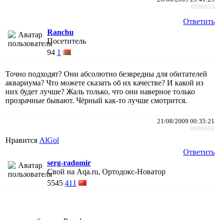
#896853
Ответить
Ranchu
Посетитель
94
1
Точно подходят? Они абсолютно безвредны для обитателей
аквариума? Что можете сказать об их качестве? И какой из
них будет лучше? Жаль только, что они наверное только
прозрачные бывают. Чёрный как-то лучше смотрится.
21/08/2009 00:35:21
#896868
Нравится
AlGol
Ответить
serg-radomir
Свой на Aqa.ru, Ортодокс-Новатор
5545
411