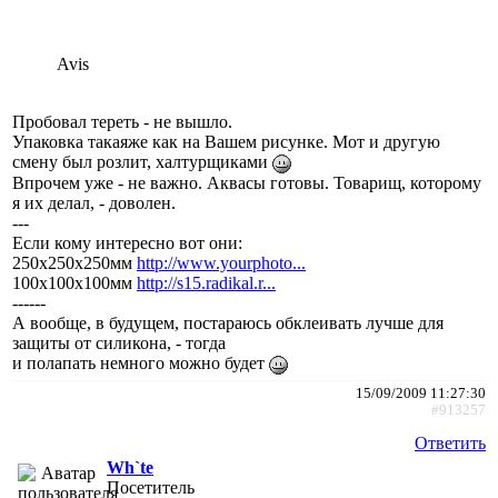
Avis
Пробовал тереть - не вышло.
Упаковка такаяже как на Вашем рисунке. Мот и другую
смену был розлит, халтурщиками
Впрочем уже - не важно. Аквасы готовы. Товарищ, которому
я их делал, - доволен.
---
Если кому интересно вот они:
250х250х250мм
http://www.yourphoto...
100х100х100мм
http://s15.radikal.r...
------
А вообще, в будущем, постараюсь обклеивать лучше для
защиты от силикона, - тогда
и полапать немного можно будет
15/09/2009 11:27:30
#913257
Ответить
Wh`te
Посетитель