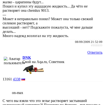
жалко - царапины будут...
Пошел и купил эту аццццкую жидкость... Да чёто не
растворяет она chemlux 9013.
---
Может я неправильно понял? Может она только свежий
силикон растворяет, а
высохший - нет? Подскажите пожалуста, чё мне дальше
делать...
Много надежд возлогал на эту жидкость.
08/09/2009 21:52:09
#908809
Ответить
DNK
Свой на Aqa.ru, Советник
13161
4338
on-max
С чего вы взяли что это зелье растворяет застывший
силиконовый герметик?! Поищите по форуму - тут писали о