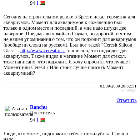
94
1
Сегодня на строительном рынке в Бресте искал герметик для
аквариумов. Момент для аквариумов к сожалению был
только в одном месте и последний, а мне надо штуки две
наверное. Предлагали какой-то Соудал, но дорогой, и я там
не нашёл упоминания о том, что он подходит для аквариумов
(вообще ни слова на русском). Был вот такой "Ceresit Silicon
Glass" :
http://www.ceresit-p...
, написано, что подходит для
аквариумов. Также видел в магазине Момент для стёкол,
тоже написано, что подходит. Я хочу спросить, что лучше :
Момент или Ceresit ? Или стоит лучше поискть Момент
аквариумный?
03/09/2009 20:02:51
#905543
Ответить
Ranchu
Посетитель
94
1
Люди, кто может, подскажите сейчас пожалуйста. Срочно
надо.