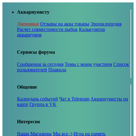
Аквариумисту
Дневники
Отзывы на аква товары
Энциклопедия
Расчет совместимости рыбок
Калькулятор
аквариумов
Сервисы форума
Сообщения за сегодня
Темы с моим участием
Список
пользователей
Правила
Общение
Календарь событий
Чат в Telegram
Аквариумисты на
карте
Группа в VK
Интересно
Наши Магазины
Мы все :)
Игра на память