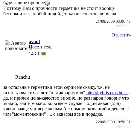
будет вдвое прочнее
Поэтому Вам о прочности герметика не стоит вообще
беспокоиться, любой подойдёт, какие советовали выше.
21/08/2009 03:06:43
#896889
Ответить
avant
Посетитель
143
1
Ranchu
за остальные герметики этой серии не скажу, т.к. не
использовал их. а вот "для аквариумов"
http://hybris.cms.he...
-
да, и причем цена-качество вполне. но раз народ говорит что
можно, знать можно. во всяком случае я один аквас (55л)
клеил вааще универсальным (не помню названия) и дешевле
чем "моментовский" .... с аквасом все в порядке.
22/08/2009 19:50:31
#897703