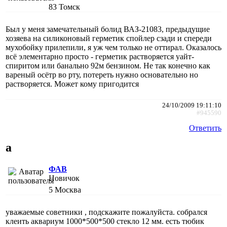
83
Томск
Был у меня замечательный болид ВАЗ-21083, предыдущие
хозяева на силиконовый герметик спойлер сзади и спереди
мухобойку прилепили, я уж чем только не оттирал. Оказалось
всё элементарно просто - герметик растворяется уайт-
спиритом или банально 92м бензином. Не так конечно как
вареный осётр во рту, потереть нужно основательно но
растворяется. Может кому пригодится
24/10/2009 19:11:10
#945590
Ответить
а
ФАВ
Новичок
5
Москва
уважаемые советники , подскажите пожалуйста. собрался
клеить аквариум 1000*500*500 стекло 12 мм. есть тюбик