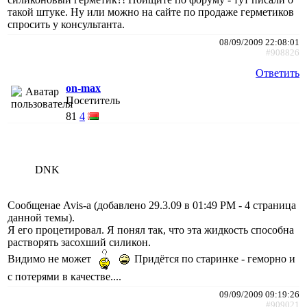
такой штуке. Ну или можно на сайте по продаже герметиков
спросить у консультанта.
08/09/2009 22:08:01
#908826
Ответить
on-max
Посетитель
81
4
DNK
Cообщенае Avis-а (добавлено 29.3.09 в 01:49 PM - 4 страница
данной темы).
Я его процетировал. Я понял так, что эта жидкость способна
растворять засохший силикон.
Видимо не может
Придётся по старинке - геморно и
с потерями в качестве....
09/09/2009 09:19:26
#909021