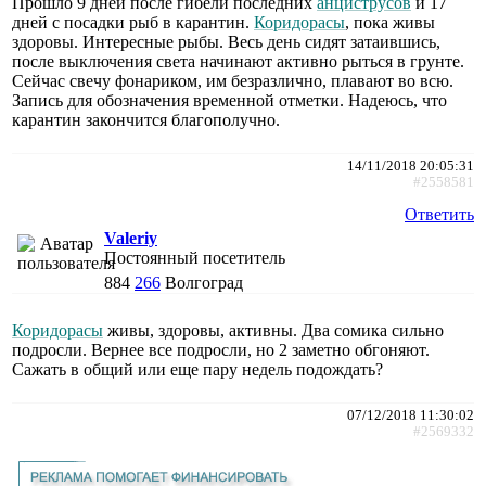
Прошло 9 дней после гибели последних
анциструсов
и 17
дней с посадки рыб в карантин.
Коридорасы
, пока живы
здоровы. Интересные рыбы. Весь день сидят затаившись,
после выключения света начинают активно рыться в грунте.
Сейчас свечу фонариком, им безразлично, плавают во всю.
Запись для обозначения временной отметки. Надеюсь, что
карантин закончится благополучно.
14/11/2018 20:05:31
#2558581
Ответить
Valeriy
Постоянный посетитель
884
266
Волгоград
Коридорасы
живы, здоровы, активны. Два сомика сильно
подросли. Вернее все подросли, но 2 заметно обгоняют.
Сажать в общий или еще пару недель подождать?
07/12/2018 11:30:02
#2569332