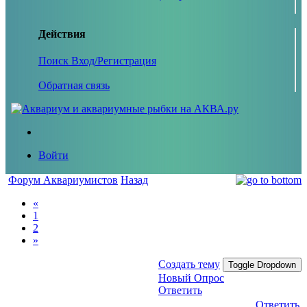
Действия
Поиск
Вход/Регистрация
Обратная связь
Войти
Форум Аквариумистов
Назад
«
1
2
»
Создать тему
Toggle Dropdown
Новый Опрос
Ответить
Ответить