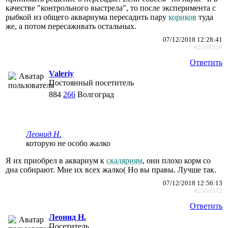
качестве "контрольного выстрела", то после эксперимента с
рыбкой из общего аквариума пересадить пару
кориков
туда
же, а потом пересаживать остальных.
07/12/2018 12:28:41
#2569359
Ответить
Valeriy
Постоянный посетитель
884
266
Волгоград
Леонид Н.
которую не особо жалко
Я их приобрел в аквариум к
скаляриям
, они плохо корм со
дна собирают. Мне их всех жалко( Но вы правы. Лучше так.
07/12/2018 12:56:13
#2569372
Ответить
Леонид Н.
Посетитель