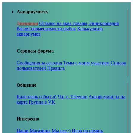
Аквариумисту
Дневники
Отзывы на аква товары
Энциклопедия
Расчет совместимости рыбок
Калькулятор
аквариумов
Сервисы форума
Сообщения за сегодня
Темы с моим участием
Список
пользователей
Правила
Общение
Календарь событий
Чат в Telegram
Аквариумисты на
карте
Группа в VK
Интересно
Наши Магазины
Мы все :)
Игра на память