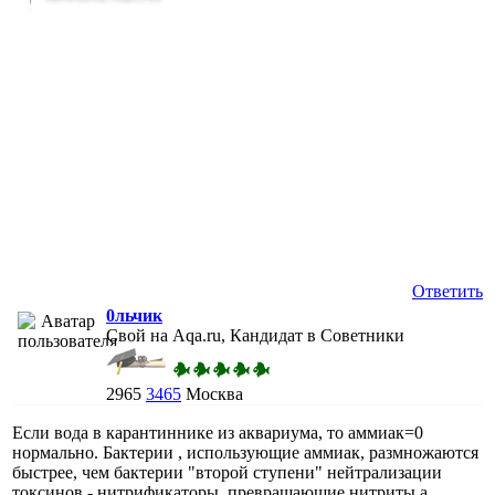
Ответить
0льчик
Свой на Aqa.ru, Кандидат в Советники
2965
3465
Москва
Если вода в карантиннике из аквариума, то аммиак=0
нормально. Бактерии , использующие аммиак, размножаются
быстрее, чем бактерии "второй ступени" нейтрализации
токсинов - нитрификаторы, превращающие нитриты а