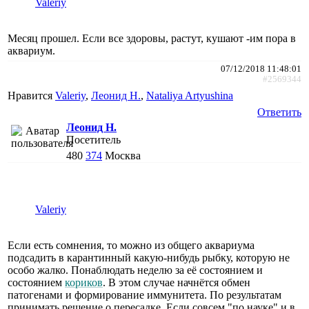
Valeriy
Месяц прошел. Если все здоровы, растут, кушают -им пора в
аквариум.
07/12/2018 11:48:01
#2569344
Нравится
Valeriy
,
Леонид Н.
,
Nataliya Artyushina
Ответить
Леонид Н.
Посетитель
480
374
Москва
Valeriy
Если есть сомнения, то можно из общего аквариума
подсадить в карантинный какую-нибудь рыбку, которую не
особо жалко. Понаблюдать неделю за её состоянием и
состоянием
кориков
. В этом случае начнётся обмен
патогенами и формирование иммунитета. По результатам
принимать решение о пересадке. Если совсем "по науке" и в