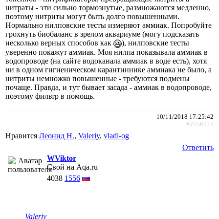
нитраты - эти сильно тормознутые, размножаются медленно,
поэтому нитриты могут быть долго повышенными.
Нормально нилповские тесты измеряют аммиак. Попробуйте
грохнуть биобаланс в зрелом аквариуме (могу подсказать
несколько верных способов как
), нилповские тесты
уверенно покажут аммиак. Моя нилпа показывала аммиак в
водопроводе (на сайте водоканала аммиак в воде есть), хотя
ни в одном гигиеническом карантиннике аммиака не было, а
нитриты немножко повышенные - требуются подмены
почаще. Правда, и тут бывает засада - аммиак в водопроводе,
поэтому фильтр в помощь.
10/11/2018 17:25:42
#2556575
Нравится
Леонид Н.
,
Valeriy
,
vladi-og
Ответить
WViktor
Свой на Aqa.ru
4038
1556
Valeriy