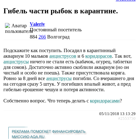
Гибель части рыбок в карантине.
Valeriy
Постоянный посетитель
884
266
Волгоград
Подскажите как поступить. Посадил в карантинный
аквариум 10 мальков
анциструсов
и 6
коридорасов
. Так вот,
анциструсы
ничего не стали есть (кабачок, огурец, таблетки
для сомов). Достаточно активно скоблили аквариум (но он
чистый и особо не поешь). Также присутствовала коряга.
Ровно за 8 дней все
анциструсы
погибли. Со вчерашнего дня
на сегодня сразу 5 штук. У погибших впалый живот, а пред
гибелью ерошение чешуи и потеря активности.
Собственно вопрос. Что теперь делать с
коридорасами
?
05/11/2018 13:13:29
#2553750