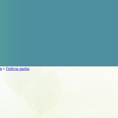
я
»
Гибель рыбы