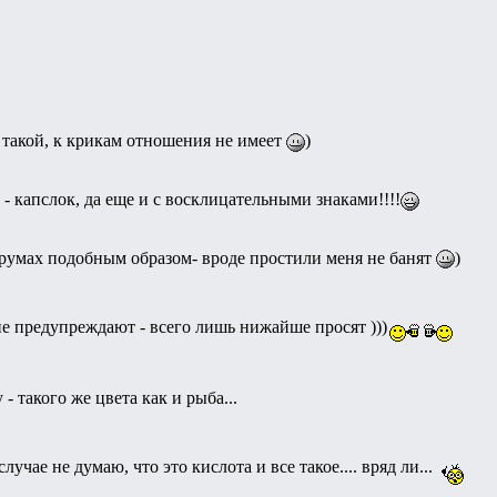
я такой, к крикам отношения не имеет
)
 - капслок, да еще и с восклицательными знаками!!!!
румах подобным образом- вроде простили меня не банят
)
 не предупреждают - всего лишь нижайше просят )))
- такого же цвета как и рыба...
лучае не думаю, что это кислота и все такое.... вряд ли...