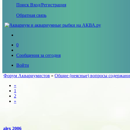
Поиск
Вход/Регистрация
Обратная связь
0
Сообщения за сегодня
Войти
Форум Аквариумистов
»
Общие (неясные) вопросы содержани
«
1
2
»
alex 2006