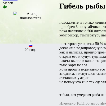
Малёк
Гибель рыбы 
подскажите, я только начи
приобрел 8 попугайчиков, т
пока налаживаю 500 литровку
компрессор, температуру вы
39
но за трое суток, взял 50 % 
добавил в водопроводную вод
20 года
как и написал, прошло трое 
открыв его и сунул туда шла
пакета вылил в канализаци
рыба корм не ела
ночь прошла нормально все 
за одним, я испугался, смени
отставших умерли
не пойму что я не так сделал
забыл, вся умершая рыба на
Изменено 16.11.06 автор ale