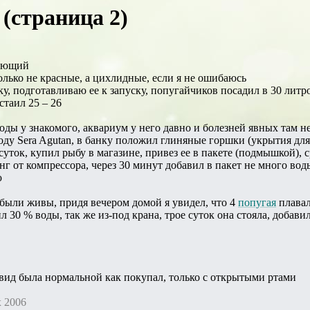
(страница 2)
нающий
олько не красные, а цихлидные, если я не ошибаюсь
, подготавливаю ее к запуску, попугайчиков посадил в 30 литро
стаил 25 – 26
воды у знакомого, аквариум у него давно и болезней явных там не
у Sera Agutan, в банку положил глиняные горшки (укрытия для р
суток, купил рыбу в магазине, привез ее в пакете (подмышкой), с
нг от компрессора, через 30 минут добавил в пакет не много вод
ю
были живы, придя вечером домой я увидел, что 4
попугая
плавал
л 30 % воды, так же из-под крана, трое суток она стояла, добавил
 вид была нормальной как покупал, только с открытыми ртами
x 2006