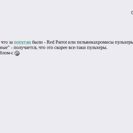
 что за
попугаи
были - Red Parrot или пельвикахромисы пульхеры
ные" - получается, что это скорее все-таки пульхеры.
облом-с