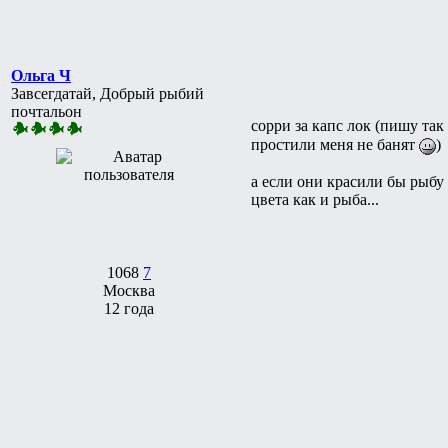
Ольга Ч
Завсегдатай, Добрый рыбий
почтальон
сорри за капс лок (пишу так
простили меня не банят
)
а если они красили бы рыбу 
цвета как и рыба...
1068
7
Москва
12 года