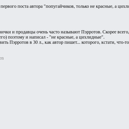
первого поста автора "попугайчиков, только не красные, а цихли
овички и продавцы очень часто называют Пэрротов. Скорее всего,
его) поэтому и написал - "не красные, а цихлидные".
авить Пэрротов в 30 л., как автор пишет... которого, кстати, что-то
en