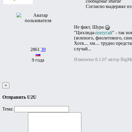
сообщение shurae
Согласно выдержке из 
Не факт, Шура
"Цихлида-
попугай
" - так н
(зеленого, фиолетового, син
Хотя.... хм.... трудно предст
случай...
2861
39
Изменено 8.1.07 автор BigM
9 года
×
Отправить U2U
Тема: