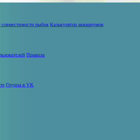
т совместимости рыбок
Калькулятор аквариумов
льзователей
Правила
те
Группа в VK