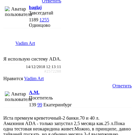
Ответить
baglaj
Завсегдатай
1189
1255
Одинцово
Vadim Art
Я использую систему ADA.
14/12/2018 12:13:11
#2572288
Нравится
Vadim Art
Ответить
A.M.
Посетитель
139
99
Екатеринбург
Иста премиум креветочный-2 банки.70 и 40 л.
Амазония ADA - только запустил 2,5 месяца как.25 л.Пока
одна тестовая неокаридина живет.Можно, в принципе, давно
тайваней пускать, но я обычно месяца 3-4 выдерживаю