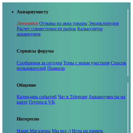
Аквариумисту
Дневники
Отзывы на аква товары
Энциклопедия
Расчет совместимости рыбок
Калькулятор
аквариумов
Сервисы форума
Сообщения за сегодня
Темы с моим участием
Список
пользователей
Правила
Общение
Календарь событий
Чат в Telegram
Аквариумисты на
карте
Группа в VK
Интересно
Наши Магазины
Мы все :)
Игра на память