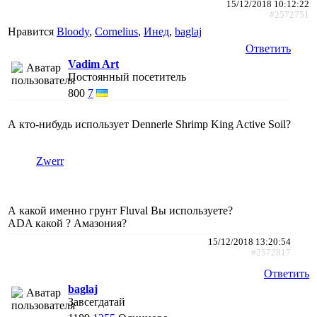
15/12/2018 10:12:22
#2572751
Нравится
Bloody
,
Cornelius
,
Инед
,
baglaj
Ответить
Vadim Art
Постоянный посетитель
800
7
А кто-нибудь использует Dennerle Shrimp King Active Soil?
Zwerr
А какой именно грунт Fluval Вы используете?
ADA какой ? Амазония?
15/12/2018 13:20:54
#2572817
Ответить
baglaj
Завсегдатай