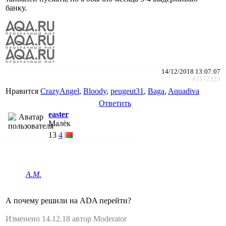
банку.
14/12/2018 13:07:07
#2572323
Нравится
CrazyAngel
,
Bloody
,
peugeut31
,
Baga
,
Aquadiva
Ответить
easter
Малёк
13
4
A.M.
А почему решили на ADA перейти?
Изменено 14.12.18 автор Moderator