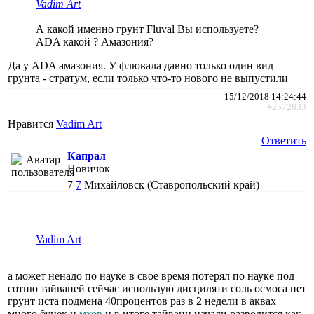
Vadim Art
А какой именно грунт Fluval Вы используете?
ADA какой ? Амазония?
Да у ADA амазония. У флювала давно только один вид
грунта - стратум, если только что-то нового не выпустили
15/12/2018 14:24:44
#2572833
Нравится
Vadim Art
Ответить
Капрал
Новичок
7
7
Михайловск (Ставропольский край)
Vadim Art
а может ненадо по науке в свое время потерял по науке под
сотню тайваней сейчас использую дисциляти соль осмоса нет
грунт иста подмена 40процентов раз в 2 недели в аквах
много буцек и
мхов
и в итоге тайвани начали разводится как