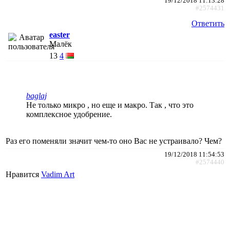
19/12/2018 11:13:28
#2574431
Ответить
easter
Малёк
13
4
baglaj
Не только микро , но еще и макро. Так , что это
комплексное удобрение.
Раз его поменяли значит чем-то оно Вас не устраивало? Чем?
19/12/2018 11:54:53
#2574440
Нравится
Vadim Art