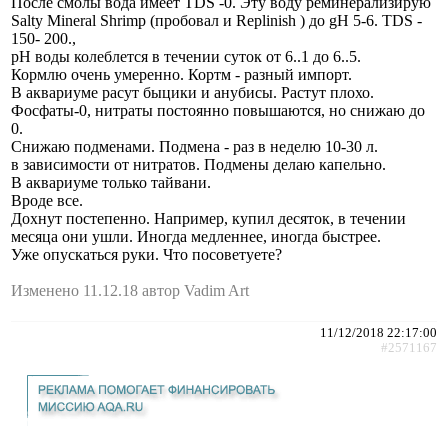
После смолы вода имеет TDS -0. Эту воду реминерализирую
Salty Mineral Shrimp (пробовал и Replinish ) до gH 5-6. TDS -
150- 200.,
pH воды колеблется в течении суток от 6..1 до 6..5.
Кормлю очень умеренно. Кортм - разный импорт.
В аквариуме расут быцики и анубисы. Растут плохо.
Фосфаты-0, нитраты постоянно повышаются, но снижаю до
0.
Снижаю подменами. Подмена - раз в неделю 10-30 л.
в зависимости от нитратов. Подмены делаю капельно.
В аквариуме только тайвани.
Вроде все.
Дохнут постепенно. Например, купил десяток, в течении
месяца они ушли. Иногда медленнее, иногда быстрее.
Уже опускаться руки. Что посоветуете?
Изменено 11.12.18 автор Vadim Art
11/12/2018 22:17:00
#2571167