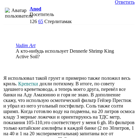
Ответить
Anod
Посетитель
126
65
Стерлитамак
Vadim Art
А кто-нибудь использует Dennerle Shrimp King
Active Soil?
Я использовал такой грунт и примерно также положил весь
криль.
Креветки
дохли потихому. В итоге, по совету
здешнего креветковода, а теперь моего друга, перевёл все
банки на Аду Амазонию и горя не знаю. В дополнение
скажу, что использую осмотический фильтр Гейзер Престиж
и убрал из него угольный постфильтр. Соль также солти
шримп. Когда готовлю воду на подмены, на 20 литров осмоса
кладу 3 мерные ложечки и ориентируюсь на ТДС метр,
показания 105-110,это соответствует у меня 6 gh. Из фильтров
только китайские аэилифты в каждой банке (2 по 30литров, 1
на 40 и 1 на 20 экспериментальная) запитаны все от