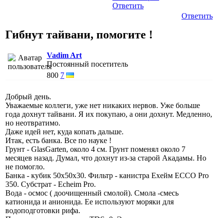
Ответить
Ответить
Гибнут тайвани, помогите !
Vadim Art
Постоянный посетитель
800
7
Добрый день.
Уважаемые коллеги, уже нет никаких нервов. Уже больше
года дохнут тайвани. Я их покупаю, а они дохнут. Медленно,
но неотвратимо.
Даже идей нет, куда копать дальше.
Итак, есть банка. Все по науке !
Грунт - GlasGarten, около 4 см. Грунт поменял около 7
месяцев назад. Думал, что дохнут из-за старой Акадамы. Но
не помогло.
Банка - кубик 50x50x30. Фильтр - канистра Ехейм ECCO Pro
350. Субстрат - Echeim Pro.
Вода - осмос ( доочищенный смолой). Смола -смесь
катионида и анионида. Ее используют моряки для
водоподготовки рифа.