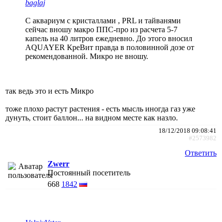
baglaj
С аквариум с кристаллами , PRL и тайванями
сейчас вношу макро ППС-про из расчета 5-7
капель на 40 литров ежедневно. До этого вносил
AQUAYER КреВит правда в половинной дозе от
рекомендованной. Микро не вношу.
так ведь это и есть Микро
тоже плохо растут растения - есть мысль иногда газ уже
дунуть, стоит баллон... на видном месте как назло.
18/12/2018 09:08:41
#2573982
Ответить
Zwerr
Постоянный посетитель
668
1842