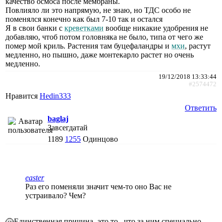
качество осмоса после мембраны.
Повлияло ли это напрямую, не знаю, но ТДС особо не
поменялся конечно как был 7-10 так и остался
Я в свои банки с
креветками
вообще никакие удобрения не
добавляю, чтоб потом головняка не было, типа от чего же
помер мой криль. Растения там буцефаландры и
мхи
, растут
медленно, но пышно, даже монтекарло растет но очень
медленно.
19/12/2018 13:33:44
#2574472
Нравится
Hedin333
Ответить
baglaj
Завсегдатай
1189
1255
Одинцово
easter
Раз его поменяли значит чем-то оно Вас не
устраивало? Чем?
Единственная причина -это то , что за ним специально