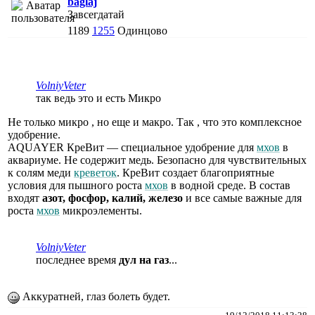
baglaj
Завсегдатай
1189
1255
Одинцово
VolniyVeter
так ведь это и есть Микро
Не только микро , но еще и макро. Так , что это комплексное
удобрение.
AQUAYER КреВит — специальное удобрение для
мхов
в
аквариуме. Не содержит медь. Безопасно для чувствительных
к солям меди
креветок
. КреВит создает благоприятные
условия для пышного роста
мхов
в водной среде. В состав
входят
азот, фосфор, калий, железо
и все самые важные для
роста
мхов
микроэлементы.
VolniyVeter
последнее время
дул на газ
...
Аккуратней, глаз болеть будет.