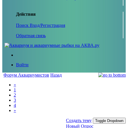
Действия
Поиск
Вход/Регистрация
Обратная связь
Войти
Форум Аквариумистов
Назад
«
1
2
3
4
»
Создать тему
Toggle Dropdown
Новый Опрос