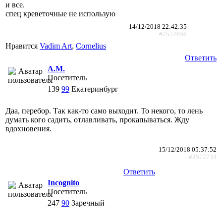
и все.
спец креветочные не использую
14/12/2018 22:42:35
#2572656
Нравится
Vadim Art
,
Cornelius
Ответить
A.M.
Посетитель
139
99
Екатеринбург
Даа, перебор. Так как-то само выходит. То некого, то лень
думать кого садить, отлавливать, прокапываться. Жду
вдохновения.
15/12/2018 05:37:52
#2572733
Ответить
Incognito
Посетитель
247
90
Заречный