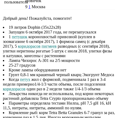
Новичок
9
1
Москва
Добрый день! Пожалуйста, помогите!
19 литров Dophin (35x22x28)
Запущен 6 октября 2017 года, не перезапускался
1
петушок
коронохвостый привозной (куплен в
зоомагазине 6 октября 2017), 1 формоза самец (с декабря
2017), 5
коридорасов
пигмеев
разводных (с сентября 2018),
улитки неритины рогатые 5 штук с июля 2018, улитки физы
и катушки, занесены с растениями
Лампа Чихирос А-301 на 2/5 мощности
25-27 градусов
Кроме лампы оборудования нет
Грунт 0,8-1 мм крашеный черный кварц Экогрунт Медоса
Когда
петух
жил с формозой, подменивала 1 раз в 3-4
недели примерно1/4-1/3 части объема, после подселения
коридорасов
один раз в 2 недели также 1/4-1/3 объема
Лекарства никогда не использовала, под корни некоторых
растений добавляла Tetra Crypto пропорционально объему
Параметры определяла тестами Нилпа, pH 7,5 gH 16, kH
11,5, нитраты, нитриты, аммоний по нулям.
Кормление рыб: корм Tetra Betta Granules 6-7 гранул за раз,
кормление раз в 1,5 дня. Иногда мороженым мотылем.