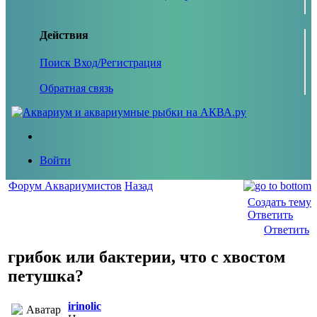
Действия
Поиск
Вход/Регистрация
Обратная связь
Войти
Форум Аквариумистов
Назад
Создать тему
Ответить
Ответить
грибок или бактерии, что с хвостом
петушка?
irinolic