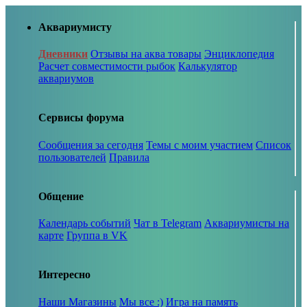
Аквариумисту
Дневники
Отзывы на аква товары
Энциклопедия
Расчет совместимости рыбок
Калькулятор
аквариумов
Сервисы форума
Сообщения за сегодня
Темы с моим участием
Список
пользователей
Правила
Общение
Календарь событий
Чат в Telegram
Аквариумисты на
карте
Группа в VK
Интересно
Наши Магазины
Мы все :)
Игра на память