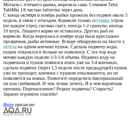
Мотыль с птичьего рынка, морозила сама. Сомиков Tetra
TabiMin 1/6 частью таблетки через день.
С конца октября и ноябрь рыбки прожили без подмен около 5
недель, в связи с отъездом. Кормили только
петушка
, утром
(не каждое утро), сколько съест, иногда 1-2 гранулы, иногда
10 штук. Лишнего корма не оставалось. Других рыб не
кормили. Когда вернулась в ноябре вода была кристально
прозрачная, рыбы активные. Вскоре обнаружила на хвосте у
петуха
на одном кончике пушок. Сделала подмену воды,
пушок отвалился и больше не появлялся. С тех пор воду
меняю каждую неделю 1/3-1/4 объема. Недавно воду не
подменила и пушок появился опять уже на 3-4 кончиках,
сделала подмену (через 1,5 недели после предыдущей) пушок
уже не проходит, кончики с пушком отваливаются, но он
появляется на новых. Помогите определить бактериальный
он или грибковый. И чем лучше лечить. И в чем вероятная
причина. Перенаселение? Редкие подмены? Старость?
Заранее огромное спасибо!
Фото
прилагаю