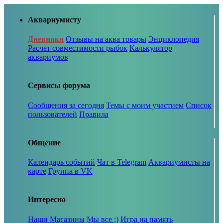
Аквариумисту
Дневники
Отзывы на аква товары
Энциклопедия
Расчет совместимости рыбок
Калькулятор
аквариумов
Сервисы форума
Сообщения за сегодня
Темы с моим участием
Список
пользователей
Правила
Общение
Календарь событий
Чат в Telegram
Аквариумисты на
карте
Группа в VK
Интересно
Наши Магазины
Мы все :)
Игра на память