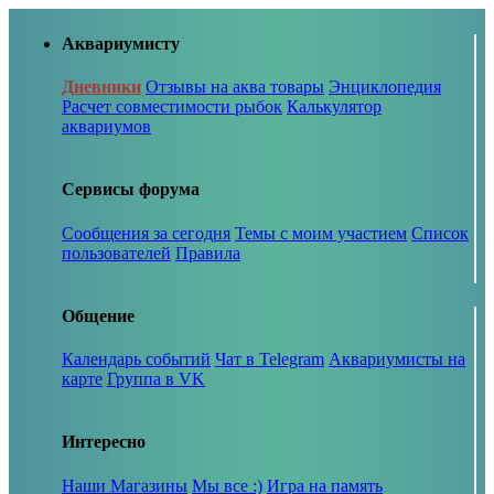
Аквариумисту
Дневники
Отзывы на аква товары
Энциклопедия
Расчет совместимости рыбок
Калькулятор
аквариумов
Сервисы форума
Сообщения за сегодня
Темы с моим участием
Список
пользователей
Правила
Общение
Календарь событий
Чат в Telegram
Аквариумисты на
карте
Группа в VK
Интересно
Наши Магазины
Мы все :)
Игра на память