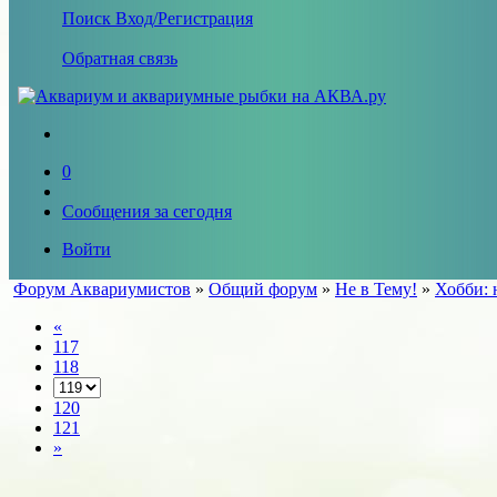
Поиск
Вход/Регистрация
Обратная связь
0
Сообщения за сегодня
Войти
Форум Аквариумистов
»
Общий форум
»
Не в Тему!
»
Хобби: 
«
117
118
120
121
»