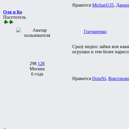
Нравится
Michael135
,
Дании
Оля и Ко
Посетитель
Гончаренко
Сразу видно: зайки вон как
игрушки и тем более нарисо
298
128
Москва
6 года
Нравится
DoraNi
,
Викторов