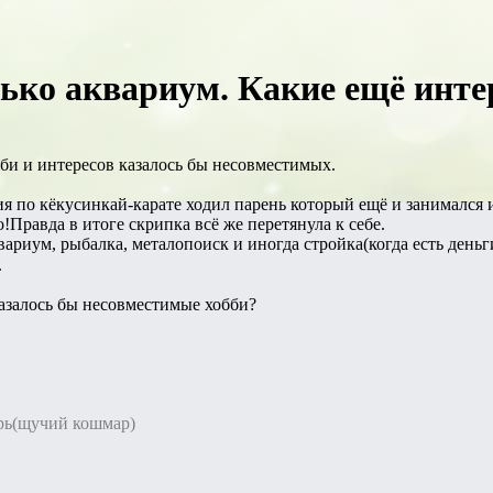
лько аквариум. Какие ещё инте
би и интересов казалось бы несовместимых.
тия по кёкусинкай-карате ходил парень который ещё и занимался 
!Правда в итоге скрипка всё же перетянула к себе.
вариум, рыбалка, металопоиск и иногда стройка(когда есть день
.
казалось бы несовместимые хобби?
орь(щучий кошмар)