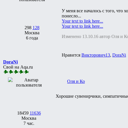
У меня все началось с того, что 
понесло...
Your text to link here...
Your text to link here...
298
128
Москва
Изменено 13.10.16 автор Оля и К
6 года
Нравится
Викторович13
,
DoraNi
DoraNi
Свой на Aqa.ru
Оля и Ко
Хорошие сувенирчики, симпатичные!
18459
11636
Москва
7 час.