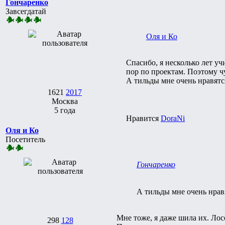
Гончаренко
Завсегдатай
Оля и Ко
Спасибо, я несколько лет уч
пор по проектам. Поэтому ч
А тильды мне очень нравятс
1621
2017
Москва
5 года
Нравится
DoraNi
Оля и Ко
Посетитель
Гончаренко
А тильды мне очень нрав
Мне тоже, я даже шила их. Лос
298
128