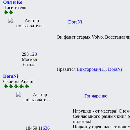
Оля и Ко
Посетитель
DoraNi
Он фанат старых Volvo. Восстанавли
298
128
Москва
6 года
Нравится
Викторович13
,
DoraNi
DoraNi
Свой на Aqa.ru
Гончаренко
Игрушки - от мастера! С юм
Сейчас много разных книг 
пилотаж!
Подкину идею насчет полиме
18459
11636