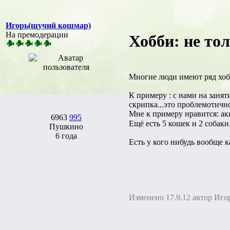
Игорь(щучий кошмар)
На премодерации
Хобби: не то
Многие люди имеют ряд хоб
К примеру : с нами на заня
скрипка...это проблемотично
Мне к примеру нравится: ак
6963
995
Ещё есть 5 кошек и 2 собаки
Пушкино
6 года
Есть у кого нибудь вообще 
Изменено 17.9.12 автор Иг