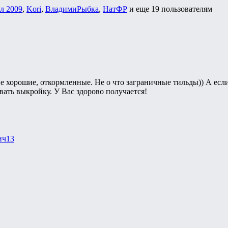
л 2009
,
Kori
,
ВладимиРыбка
,
НатФР
и еще
19 пользователям
ие хорошие, откормленные. Не о что заграничные тильды)) А если
вать выкройку. У Вас здорово получается!
ич13