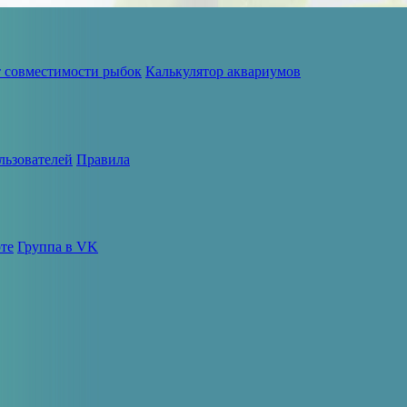
т совместимости рыбок
Калькулятор аквариумов
льзователей
Правила
те
Группа в VK