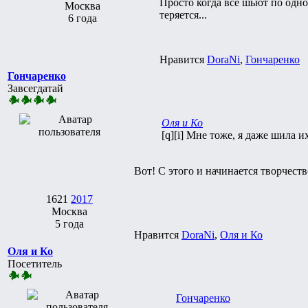
Просто когда все шьют по одно
Москва
теряется...
6 года
Нравится
DoraNi
,
Гончаренко
Гончаренко
Завсегдатай
Оля и Ко
[q][i] Мне тоже, я даже шила 
Вот! С этого и начинается творчест
1621
2017
Москва
5 года
Нравится
DoraNi
,
Оля и Ко
Оля и Ко
Посетитель
Гончаренко