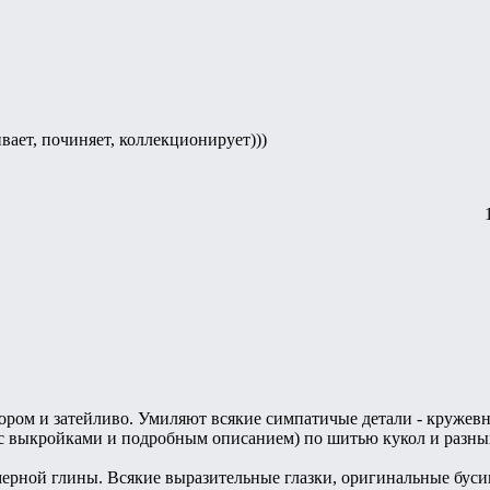
вает, починяет, коллекционирует)))
ором и затейливо. Умиляют всякие симпатичые детали - кружев
(с выкройками и подробным описанием) по шитью кукол и разны
рной глины. Всякие выразительные глазки, оригинальные бусин