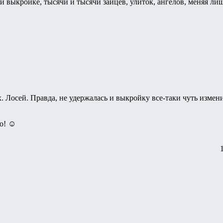
й выкройке, тысячи и тысячи зайцев, улиток, ангелов, меняя ли
их. Лосей. Правда, не удержалась и выкройку все-таки чуть измен
во! ☺