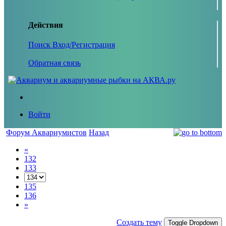
Действия
Поиск
Вход/Регистрация
Обратная связь
Войти
Форум Аквариумистов
Назад
«
132
133
135
136
»
Создать тему
Toggle Dropdown