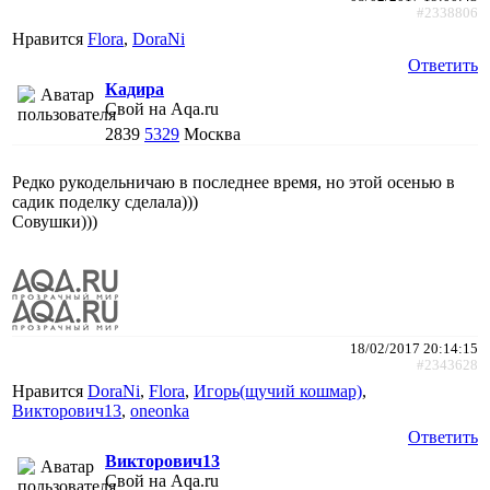
#2338806
Нравится
Flora
,
DoraNi
Ответить
Кадира
Свой на Aqa.ru
2839
5329
Москва
Редко рукодельничаю в последнее время, но этой осенью в
садик поделку сделала)))
Совушки)))
18/02/2017 20:14:15
#2343628
Нравится
DoraNi
,
Flora
,
Игорь(щучий кошмар)
,
Викторович13
,
oneonka
Ответить
Викторович13
Свой на Aqa.ru