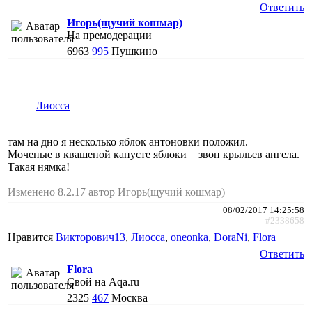
Ответить
Игорь(щучий кошмар)
На премодерации
6963
995
Пушкино
Лиосса
там на дно я несколько яблок антоновки положил.
Моченые в квашеной капусте яблоки = звон крыльев ангела.
Такая нямка!
Изменено 8.2.17 автор Игорь(щучий кошмар)
08/02/2017 14:25:58
#2338658
Нравится
Викторович13
,
Лиосса
,
oneonka
,
DoraNi
,
Flora
Ответить
Flora
Свой на Aqa.ru
2325
467
Москва