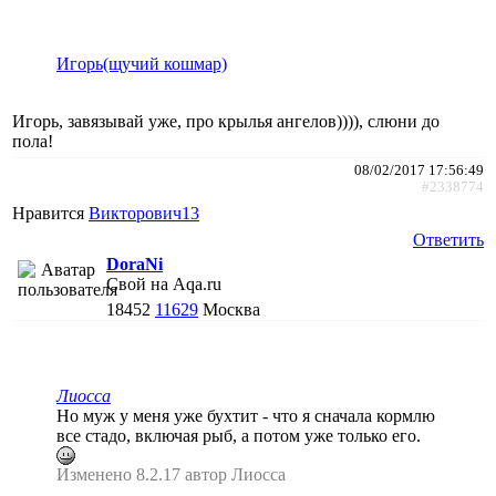
Игорь(щучий кошмар)
Игорь, завязывай уже, про крылья ангелов)))), слюни до
пола!
08/02/2017 17:56:49
#2338774
Нравится
Викторович13
Ответить
DoraNi
Свой на Aqa.ru
18452
11629
Москва
Лиосса
Но муж у меня уже бухтит - что я сначала кормлю
все стадо, включая рыб, а потом уже только его.
Изменено 8.2.17 автор Лиосса