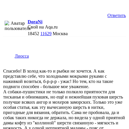
Ответить
DoraNi
Свой на Aqa.ru
18452
11629
Москва
Лиосса
Спасибо! В холод как-то и рыбки не хочется. А как
представлю себе, что холодными мокрыми руками с
наживкой возиться, б-р-р-р - ужас! Но тем, кто на такие
подвиги способен - большое мое уважение.
А собаки-пушистики не только полкило приятности для
тисканья и обнимашек, но ещё и нежнейшая пуховая шерсть
получше всяких ангор и мохеров заморских. Только это уже
особая статья, как эту вычесанную шерсть в нитки,
пригодные для вязания, обратить. Сама не пробовала, да и
собак таких никогда не держала, но видела у одной приятной
дамы кофту из "коллиной" шерсти связанную - мягкость и
нежность. А у одной неприятной мадамы - пояс от