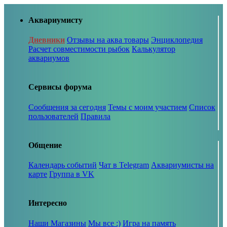
Аквариумисту
Дневники
Отзывы на аква товары
Энциклопедия
Расчет совместимости рыбок
Калькулятор
аквариумов
Сервисы форума
Сообщения за сегодня
Темы с моим участием
Список
пользователей
Правила
Общение
Календарь событий
Чат в Telegram
Аквариумисты на
карте
Группа в VK
Интересно
Наши Магазины
Мы все :)
Игра на память