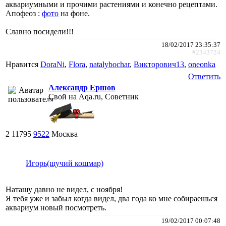
аквариумными и прочими растениями и конечно рецептами.
Апофеоз :
фото
на фоне.
Славно посидели!!!
18/02/2017 23:35:37
#2343724
Нравится
DoraNi
,
Flora
,
natalybochar
,
Викторович13
,
oneonka
Ответить
Александр Ершов
Свой на Aqa.ru, Советник
2
11795
9522
Москва
Игорь(щучий кошмар)
Наташу давно не видел, с ноября!
Я тебя уже и забыл когда видел, два года ко мне собираешься
аквариум новый посмотреть.
19/02/2017 00:07:48