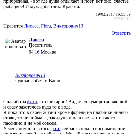
прибрежная, - вот где душа отдыхает и поёт, вот оно, счастье
рыбацкое! И муж добытчик. Красота.
19/02/2017 16:55:39
#2343918
Нравится
Лиосса
,
Flora
,
Викторович13
Ответить
Лиосса
Посетитель
64
16
Москва
Викторович13
чудные собачки Ваши
Спасибо за
фото
, это шикарно! Вид очень умиротворяющий
и сразу захотелось куда то к воде.
Я пока что в своей жизни кроме форели на платнике ничего
стоящего не поймала, закидушки не в счет - это как то
пассивно и не моё совсем.
У меня лично от этого
фото
сейчас всплыло воспоминание -
примерно такой же пейзаж на Можайском водохранилище,