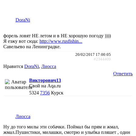
DoraNi
форель ловят НЕ летом и в НЕ хорошую погоду ))))
Я езжу вот сюда:
http://www.rusfishin...
Савельево на Ленинградке.
20/02/2017 17:00:05
#2344409
Нравится
DoraNi
,
Лиосса
Ответить
Викторович13
Свой на Aqa.ru
5324
7356
Курск
Лиосса
Ну до того милы эти собачки. Поймал бы прям и жмал,
жмал.Пушистики, милашки, смотрю и улыбка пляшет , один