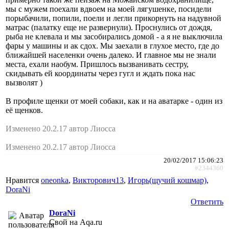
мы с мужем поехали вдвоем на моей лягушенке, посидели
порыбачили, попили, поели и легли прикорнуть на надувной
матрас (палатку еще не развернули). Проснулись от дождя,
рыба не клевала и мы засобирались домой - а я не выключила
фары у машины и ак сдох. Мы заехали в глухое место, где до
ближайшей населенки очень далеко. И главное мы не знали
места, ехали наобум. Пришлось вызванивать сестру,
скидывать ей координаты через гугл и ждать пока нас
вызволят )
В профиле щенки от моей собаки, как и на аватарке - один из
её щенков.
Изменено 20.2.17 автор Лиосса
Изменено 20.2.17 автор Лиосса
20/02/2017 15:06:23
#2344360
Нравится
oneonka
,
Викторович13
,
Игорь(щучий кошмар)
,
DoraNi
Ответить
DoraNi
Свой на Aqa.ru