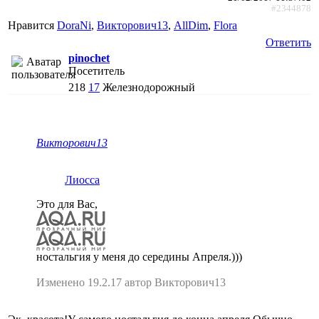
#2344878
Нравится
DoraNi
,
Викторович13
,
AllDim
,
Flora
Ответить
pinochet
Посетитель
218
17
Железнодорожный
Викторович13
Лиосса
Это для Вас,
ностальгия у меня до середины Апреля.)))
Изменено 19.2.17 автор Викторович13