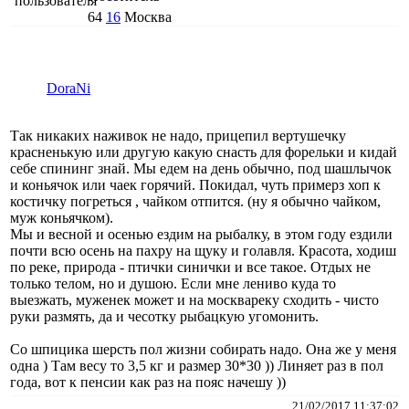
64
16
Москва
DoraNi
Так никаких наживок не надо, прицепил вертушечку
красненькую или другую какую снасть для форельки и кидай
себе спининг знай. Мы едем на день обычно, под шашлычок
и коньячок или чаек горячий. Покидал, чуть примерз хоп к
костичку погреться , чайком отпится. (ну я обычно чайком,
муж коньячком).
Мы и весной и осенью ездим на рыбалку, в этом году ездили
почти всю осень на пахру на щуку и голавля. Красота, ходиш
по реке, природа - птички синички и все такое. Отдых не
только телом, но и душою. Если мне лениво куда то
выезжать, муженек может и на москвареку сходить - чисто
руки размять, да и чесотку рыбацкую угомонить.
Со шпицика шерсть пол жизни собирать надо. Она же у меня
одна ) Там весу то 3,5 кг и размер 30*30 )) Линяет раз в пол
года, вот к пенсии как раз на пояс начешу ))
21/02/2017 11:37:02