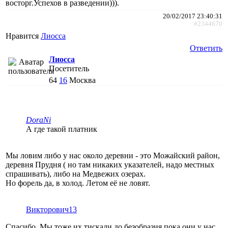
восторг.Успехов в разведении))).
20/02/2017 23:40:31
#2344670
Нравится
Лиосса
Ответить
Лиосса
Посетитель
64
16
Москва
DoraNi
А где такой платник
Мы ловим либо у нас около деревни - это Можайский район,
деревня Прудня ( но там никаких указателей, надо местных
спрашивать), либо на Медвежих озерах.
Но форель да, в холод. Летом её не ловят.
Викторович13
Спасибо. Мы тоже их тискали до безобразия пока они у нас