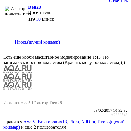
Ответить
Den28
Посетитель
119
10
Бийск
Игорь(щучий кошмар)
Есть еще хобби масштабное моделирование 1:43. Но
занимаюсь в основном летом (Красить могу только летом))))
Изменено 8.2.17 автор Den28
08/02/2017 10:32:32
#2338548
Нравится
AxelV
,
Викторович13
,
Flora
,
AllDim
,
Игорь(щучий
кошмар)
и еще
2 пользователям