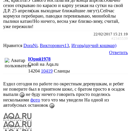
Эк, красота!У самого ностальгия до конца апреля.Обычно
сезон открываю по карасю и карпу уезжая на сутки на свой
Д.Р. 25 апреля(как выходные ближайшие лягут).Сейчас
кормухи перебираю, паводки перевязываю, минибойлы
пылики катаю!Но ничего, весна уже близко-зиму, считай,
уже пережили!
22/02/2017 15:21:19
#2345539
Нравится
DoraNi
,
Викторович13
,
Игорь(щучий кошмар)
Ответить
Юрий1978
Свой на Aqa.ru
14204
10419
Сланцы
Ездил сегодня по работе по окрестным деревушкам, и ребят
не поверите был в приятном шоке, с братом просто в осадок
выпали
не буду ничего говорить просто поделюсь
несколькими
фото
того что мы увидели На одной из
автобусных остановок