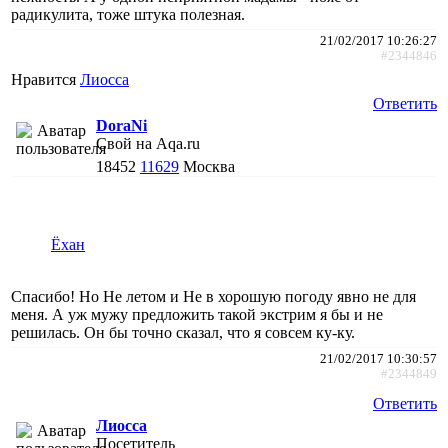
радикулита, тоже штука полезная.
21/02/2017 10:26:27
#2344846
Нравится
Лиосса
Ответить
DoraNi
Свой на Aqa.ru
18452
11629
Москва
Ёхан
Спасибо! Но Не летом и Не в хорошую погоду явно не для
меня. А уж мужу предложить такой экстрим я бы и не
решилась. Он бы точно сказал, что я совсем ку-ку.
21/02/2017 10:30:57
#2344849
Ответить
Лиосса
Посетитель