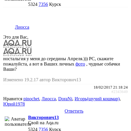
5324
7356
Курск
Лиосса
Это для Вас,
ностальгия у меня до середины Апреля.))) РС, скажите
пожалуйста, а вот в Ваших личных
фото
, чудные собачки
Ваши?
Изменено 19.2.17 автор Викторович13
18/02/2017 21:18:24
#2343649
Нравится
pinochet
,
Лиосса
,
DoraNi
,
Игорь(щучий кошмар)
,
Юрий1978
Ответить
Викторович13
Свой на Aqa.ru
5324
7356
Курск