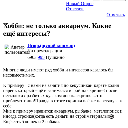
Новый Опрос
Ответить
Ответить
Хобби: не только аквариум. Какие
ещё интересы?
Игорь(щучий кошмар)
На премодерации
6963
995
Пушкино
Многие люди имеют ряд хобби и интересов казалось бы
несовместимых.
К примеру : с нами на занятия по кёкусинкай-карате ходил
парень который ещё и занимался игрой на скрипке! после
нескольких разбитых кулаком досок- скрипка...это
проблемотично!Правда в итоге скрипка всё же перетянула к
себе.
Мне к примеру нравится: аквариум, рыбалка, металопоиск и
иногда стройка(когда есть деньги на стройматериалы)
Ещё есть 5 кошек и 2 собаки.