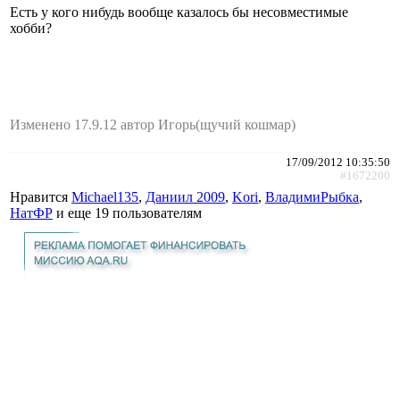
Есть у кого нибудь вообще казалось бы несовместимые
хобби?
Изменено 17.9.12 автор Игорь(щучий кошмар)
17/09/2012 10:35:50
#1672200
Нравится
Michael135
,
Даниил 2009
,
Kori
,
ВладимиРыбка
,
НатФР
и еще
19 пользователям