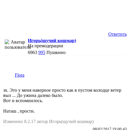
Ответить
Игорь(щучий кошмар)
На премодерации
6963
995
Пушкино
Flora
эх. Это у меня наверное просто как в пустом колодце ветер
выл ... До ужина далеко было.
Вот и вспомнилось.
Наташ , прости.
Изменено 8.2.17 автор Игорь(щучий кошмар)
08/02/2017 19:00:43