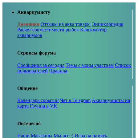
Аквариумисту
Дневники
Отзывы на аква товары
Энциклопедия
Расчет совместимости рыбок
Калькулятор
аквариумов
Сервисы форума
Сообщения за сегодня
Темы с моим участием
Список
пользователей
Правила
Общение
Календарь событий
Чат в Telegram
Аквариумисты на
карте
Группа в VK
Интересно
Наши Магазины
Мы все :)
Игра на память