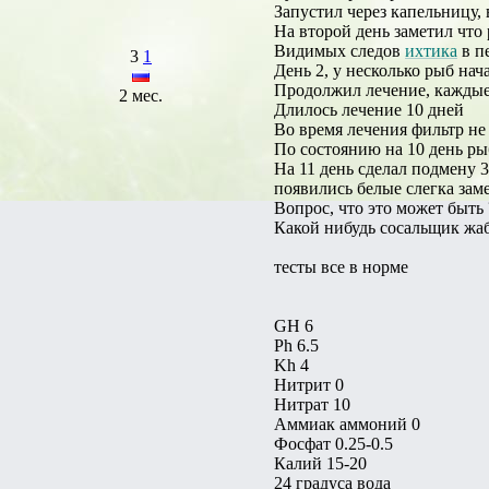
Запустил через капельницу, 
На второй день заметил что 
Видимых следов
ихтика
в п
3
1
День 2, у несколько рыб нач
Продолжил лечение, каждые 
2 мес.
Длилось лечение 10 дней
Во время лечения фильтр не
По состоянию на 10 день ры
На 11 день сделал подмену 3
появились белые слегка заме
Вопрос, что это может быть 
Какой нибудь сосальщик жа
тесты все в норме
GH 6
Ph 6.5
Kh 4
Нитрит 0
Нитрат 10
Аммиак аммоний 0
Фосфат 0.25-0.5
Калий 15-20
24 градуса вода