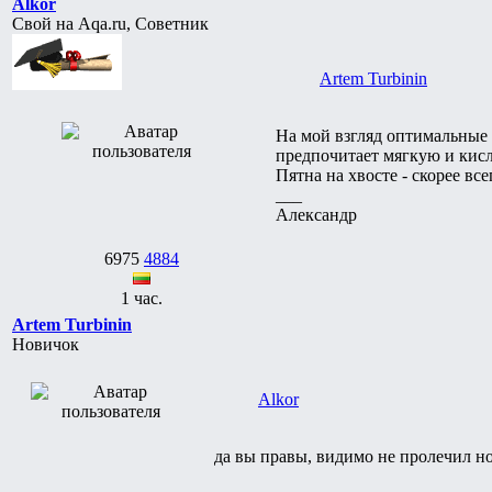
Alkor
Свой на Aqa.ru, Советник
Artem Turbinin
На мой взгляд оптимальные 
предпочитает мягкую и кисл
Пятна на хвосте - скорее вс
___
Александр
6975
4884
1 час.
Artem Turbinin
Новичок
Alkor
да вы правы, видимо не пролечил но