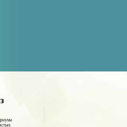
з
ариума
истых