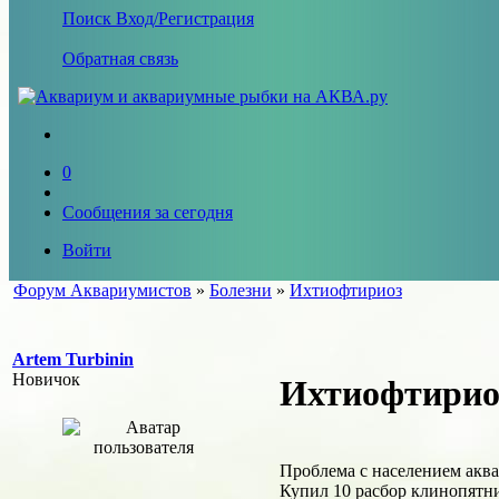
Поиск
Вход/Регистрация
Обратная связь
0
Сообщения за сегодня
Войти
Форум Аквариумистов
»
Болезни
»
Ихтиофтириоз
Artem Turbinin
Новичок
Ихтиофтирио
Проблема с населением акв
Купил 10 расбор клинопятн