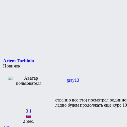
Artem Turbinin
Новичок
gray13
странно все это) посмотрел оодиниоз
ладно будем продолжать еще курс 1
3
1
2 мес.