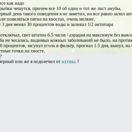
все как надо
рыбки чешутся, причем все 10 об один и тот же лист анубы,
ервый день такого поведения я не заметил, но все равно залил а
али появляться пятна на хвостах, очень мелкие,
3 дня менял 30 процентов воды и заливал 1/2 антипара
 отключал, свет штатно 6.5 часов / аэрация на максимум без вык
ба не чесалась, видимых кожных заболеваний не было, на протя
0 процентов, засунул уголь в фильтр, прогнал 1.5 дня, вынул, н
тные точки на хвосте,
?
берный или же я недолечил от
ихтика
?