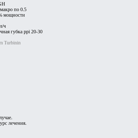
 GH
макро по 0.5
0% мощности
л/ч
ная губка ppi 20-30
m Turbinin
лучае.
урс лечения.