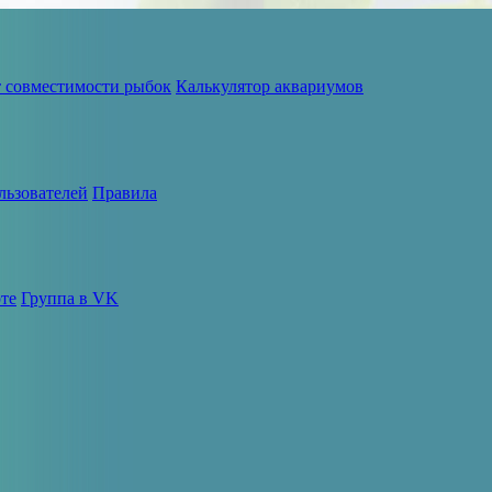
т совместимости рыбок
Калькулятор аквариумов
льзователей
Правила
те
Группа в VK