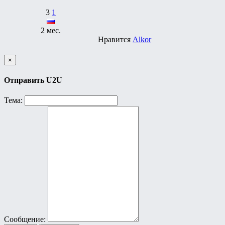
3
1
2 мес.
Нравится
Alkor
×
Отправить U2U
Тема:
Сообщение: