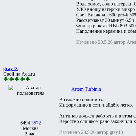
Вода осмос, солю ватерски
УДО вношу ватерски микро 
Свет Викаква L600 pro-k 5
Рассвет/закат 30 минут 6.5ч
Фильтр рюкзак HBL 803 500
Наполнение керамика и обыч
Изменено 28.5.26 автор Arte
gray13
Свой на Aqa.ru
Artem Turbinin
Возможно оодиниоз.
Информацию в сети найдёте легко.
Антипар должен работать и в этом с
Вероятно слишком рано закончили к
6494
3572
Москва
Изменено 28.5.26 автор gray13
2 час.