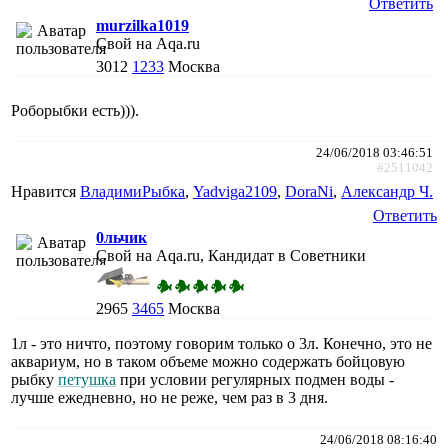
Ответить
murzilka1019
Свой на Aqa.ru
3012
1233
Москва
Роборыбки есть))).
24/06/2018 03:46:51
#2511042
Нравится
ВладимиРыбка
,
Yadviga2109
,
DoraNi
,
Александр Ч.
Ответить
0льчик
Свой на Aqa.ru, Кандидат в Советники
2965
3465
Москва
1л - это ничто, поэтому говорим только о 3л. Конечно, это не
аквариум, но в таком объеме можно содержать бойцовую
рыбку
петушка
при условии регулярных подмен воды -
лучше ежедневно, но не реже, чем раз в 3 дня.
24/06/2018 08:16:40