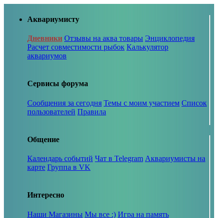
Аквариумисту
Дневники
Отзывы на аква товары
Энциклопедия
Расчет совместимости рыбок
Калькулятор
аквариумов
Сервисы форума
Сообщения за сегодня
Темы с моим участием
Список
пользователей
Правила
Общение
Календарь событий
Чат в Telegram
Аквариумисты на
карте
Группа в VK
Интересно
Наши Магазины
Мы все :)
Игра на память