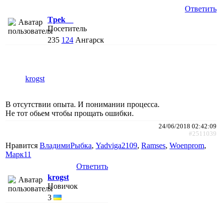
Ответить
Tpek__
Посетитель
235
124
Ангарск
krogst
В отсутствии опыта. И понимании процесса.
Не тот обьем чтобы прощать ошибки.
24/06/2018 02:42:09
#2511039
Нравится
ВладимиРыбка
,
Yadviga2109
,
Ramses
,
Woenprom
,
Марк11
Ответить
krogst
Новичок
3