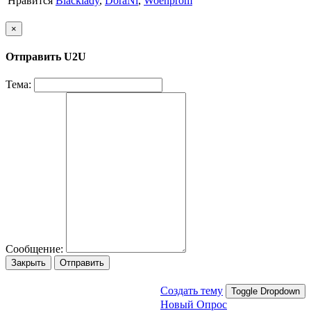
Нравится
Blacklady
,
DoraNi
,
Woenprom
×
Отправить U2U
Тема:
Сообщение:
Закрыть
Отправить
Создать тему
Toggle Dropdown
Новый Опрос