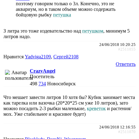
поэтому говорим только о 3л. Конечно, это не
аквариум, но в таком объеме можно содержать
бойцовую рыбку
петушка
З литра это тоже издевательство над
петушком
, минимум 5
литров надо.
24/06/2018 10:20:25
#2511055
Нравится
Yadviga2109
,
Сергей2108
Ответить
CrazyAngel
Посетитель
498
734
Новосибирск
Что мешает завести литров 10 хотя бы? Кубик занимает места
как тарелка или вазочка (20*20*25 см уже 10 литров), зато
можно посадить 2-3 рыбки маленькие,
креветок
и растения/
мох. Уже стабильнее и красивее будет)
24/06/2018 12:16:55
#2511070