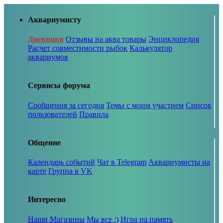
Аквариумисту
Дневники
Отзывы на аква товары
Энциклопедия
Расчет совместимости рыбок
Калькулятор
аквариумов
Сервисы форума
Сообщения за сегодня
Темы с моим участием
Список
пользователей
Правила
Общение
Календарь событий
Чат в Telegram
Аквариумисты на
карте
Группа в VK
Интересно
Наши Магазины
Мы все :)
Игра на память