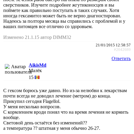
сверстников. Изучите подробнее жгутиконосцев и вы
поймете как правильно поступать в таких случаях. Хотя
иногда гексамитоз может быть не верно диагностирован.
Надеюсь за полтора месяца вы справились с проблемой и у
ваших питомцев все отлично со здоровьем.
Изменено 21.1.15 автор DIMM32
21/01/2015 12:58:57
#2042689
Ответить
AikisMd
Малёк
15
С гексом борюсь уже давно. Но из-за нелюбви к лекарствам
почти всегда не доводил лечение (метром) до конца.
Прикупил сегодня Flagellol.
У меня несколько вопросов.
С кормлением вроди понял что на время лечения не кормить
вообще.
Световой день остаётся без изменений??
а температура ?? штатная у меня обычно 26-27.