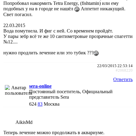
Попробовал накормить Tetra Energy, (fishtamin) или ему
подобных у на в городе не нашёл
Аппетит никакущий.
Свет погасил.
22.03.2015
Вода помутнела. И фиг с ней. Со временем пройдёт.
У пары зебр всё те же 10 сантиметровые прозрачные спагетти
№12....
нужно продлить лечение или это тубик ???
22/03/2015 22:53:14
#2068220
Ответить
sera-online
Постоянный посетитель, Официальный
представитель Sera
624
83
Москва
AikisMd
Теперь лечение можно продолжать в аквариуме.