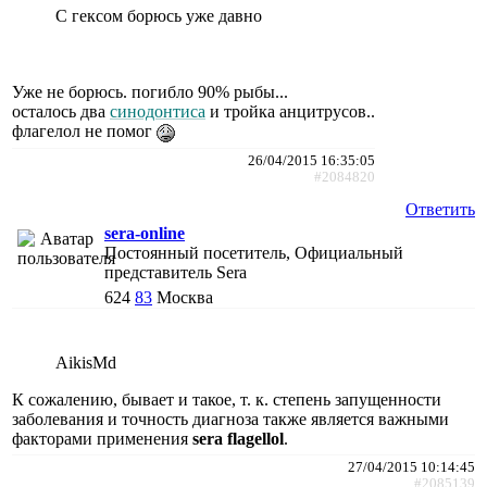
С гексом борюсь уже давно
Уже не борюсь. погибло 90% рыбы...
осталось два
синодонтиса
и тройка анцитрусов..
флагелол не помог
26/04/2015 16:35:05
#2084820
Ответить
sera-online
Постоянный посетитель, Официальный
представитель Sera
624
83
Москва
AikisMd
К сожалению, бывает и такое, т. к. степень запущенности
заболевания и точность диагноза также является важными
факторами применения
sera flagellol
.
27/04/2015 10:14:45
#2085139