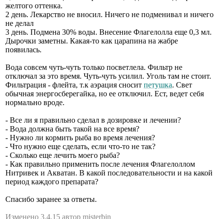
желтого оттенка.
2 день. Лекарство не вносил. Ничего не подменивал и ничего
не делал
3 день. Подмена 30% воды. Внесение Флагелолла еще 0,3 мл.
Дырочки заметны. Какая-то как царапина на жабре
появилась.
Вода совсем чуть-чуть только посветлела. Фильтр не
отключал за это время. Чуть-чуть усилил. Уголь там не стоит.
Фильтрация - флейта, т.к аэрация сносит
петушка
. Свет
обычная энергосберегайка, но ее отключил. Ест, ведет себя
нормально вроде.
- Все ли я правильно сделал в дозировке и лечении?
- Вода должна быть такой на все время?
- Нужно ли кормить рыба во время лечения?
- Что нужно еще сделать, если что-то не так?
- Сколько еще лечить моего рыба?
- Как правильно применить после лечения Флагелоллом
Нитривек и Акватан. В какой последовательности и на какой
период каждого препарата?
Спасибо заранее за ответы.
Изменено 3.4.15 автор misterbin