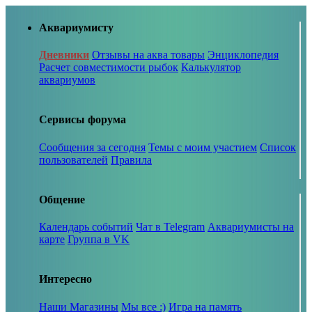
Аквариумисту
Дневники
Отзывы на аква товары
Энциклопедия
Расчет совместимости рыбок
Калькулятор
аквариумов
Сервисы форума
Сообщения за сегодня
Темы с моим участием
Список
пользователей
Правила
Общение
Календарь событий
Чат в Telegram
Аквариумисты на
карте
Группа в VK
Интересно
Наши Магазины
Мы все :)
Игра на память