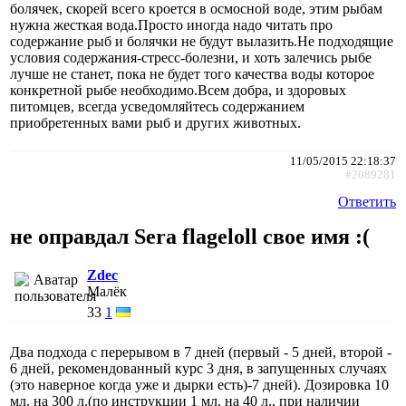
болячек, скорей всего кроется в осмосной воде, этим рыбам
нужна жесткая вода.Просто иногда надо читать про
содержание рыб и болячки не будут вылазить.Не подходящие
условия содержания-стресс-болезни, и хоть залечись рыбе
лучше не станет, пока не будет того качества воды которое
конкретной рыбе необходимо.Всем добра, и здоровых
питомцев, всегда усведомляйтесь содержанием
приобретенных вами рыб и других животных.
11/05/2015 22:18:37
#2089281
Ответить
не оправдал Sera flageloll свое имя :(
Zdec
Малёк
33
1
Два подхода с перерывом в 7 дней (первый - 5 дней, второй -
6 дней, рекомендованный курс 3 дня, в запущенных случаях
(это наверное когда уже и дырки есть)-7 дней). Дозировка 10
мл. на 300 л.(по инструкции 1 мл. на 40 л., при наличии