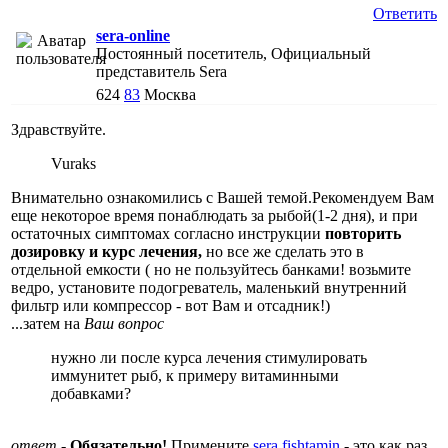
Ответить
sera-online
Постоянный посетитель, Официальный
представитель Sera
624
83
Москва
Здравствуйте.
Vuraks
Внимательно ознакомились с Вашей темой.Рекомендуем Вам
еще некоторое время понаблюдать за рыбой(1-2 дня), и при
остаточных симптомах согласно инструкции
повторить
дозировку и курс лечения,
но все же сделать это в
отдельной емкости ( но не пользуйтесь банками! возьмите
ведро, установите подогреватель, маленький внутренний
фильтр или компрессор - вот Вам и отсадник!)
...затем на
Ваш вопрос
нужно ли после курса лечения стимулировать
иммунитет рыб, к примеру витаминными
добавками?
ответ
-
Обязательно!
Примените
sera fishtamin
- это как раз