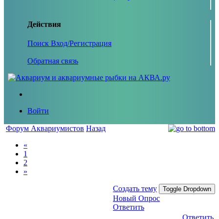
Действия
Поиск
Вход/Регистрация
Обратная связь
Войти
Форум Аквариумистов
Назад
«
1
2
»
Создать тему
Toggle Dropdown
Новый Опрос
Ответить
Ответить