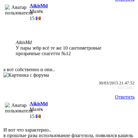
AikisMd
Малёк
15
AikisMd
У пары зебр всё те же 10 сантиметровые
прозрачные спагетти №12
а вот собственно и они..
30/03/2015 21:47:52
#2072607
Ответить
AikisMd
Малёк
15
И вот что характерно..
в прошлые разы использование флагелола, появлялся кашель