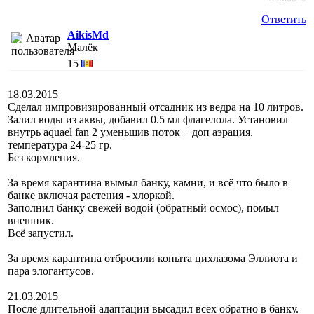
Ответить
AikisMd
Малёк
15
18.03.2015
Сделал импровизированный отсадник из ведра на 10 литров.
Залил воды из аквы, добавил 0.5 мл флагелола. Установил
внутрь aquael fan 2 уменьшив поток + доп аэрация.
температура 24-25 гр.
Без кормления.
За время карантина вымыл банку, камни, и всё что было в
банке включая растения - хлоркой.
Заполнил банку свежей водой (обратный осмос), помыл
внешник.
Всё запустил.
За время карантина отбросили копыта цихлазома Эллиота и
пара элогантусов.
21.03.2015
После длительной адаптации высадил всех обратно в банку.