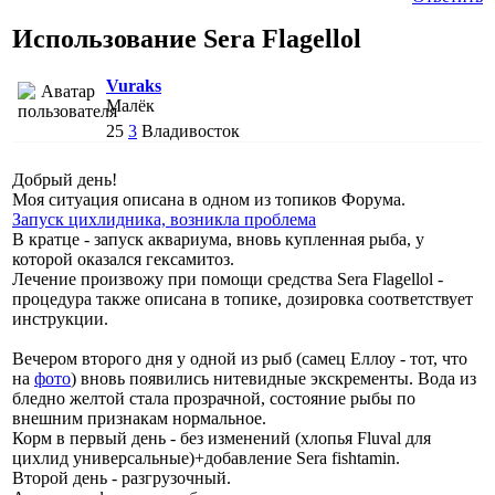
Использование Sera Flagellol
Vuraks
Малёк
25
3
Владивосток
Добрый день!
Моя ситуация описана в одном из топиков Форума.
Запуск цихлидника, возникла проблема
В кратце - запуск аквариума, вновь купленная рыба, у
которой оказался гексамитоз.
Лечение произвожу при помощи средства Sera Flagellol -
процедура также описана в топике, дозировка соответствует
инструкции.
Вечером второго дня у одной из рыб (самец Еллоу - тот, что
на
фото
) вновь появились нитевидные экскременты. Вода из
бледно желтой стала прозрачной, состояние рыбы по
внешним признакам нормальное.
Корм в первый день - без изменений (хлопья Fluval для
цихлид универсальные)+добавление Sera fishtamin.
Второй день - разгрузочный.