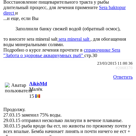
Восстановление пищеварительного тракта у рыбы
длительный процесс, для лечения примените
Sera baktopur
direct
и
...и еще, если Вы
Заполнили банку свежей водой (обратный осмос),
то внесите sera mineral salt
sera mineral salt
, для обогащения
воды минеральными солями.
Подробно о курсе лечения прочтите в
справочнике Sera
"Забота о здоровье аквариумных рыб"
стр.30
23/03/2015 11:00:36
#2068370
Ответить
AikisMd
Малёк
15
Продолжу.
27.03.15 заменил 75% воды.
29.03.15 отправил несколько лилиупи в вечное плаванье.
30.03.15 рыба вроди бы ест, но животы по прежнему почти у
всех впалые. Бемба начинает линять и почти ничего не ест +