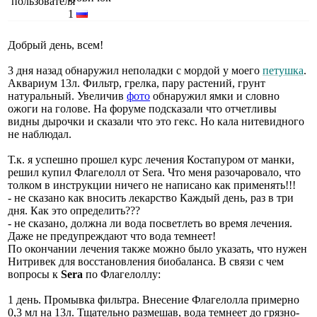
1
Добрый день, всем!
3 дня назад обнаружил неполадки с мордой у моего
петушка
.
Аквариум 13л. Фильтр, грелка, пару растений, грунт
натуральный. Увеличив
фото
обнаружил ямки и словно
ожоги на голове. На форуме подсказали что отчетливы
видны дырочки и сказали что это гекс. Но кала нитевидного
не наблюдал.
Т.к. я успешно прошел курс лечения Костапуром от манки,
решил купил Флагелолл от Sera. Что меня разочаровало, что
толком в инструкции ничего не написано как применять!!!
- не сказано как вносить лекарство Каждый день, раз в три
дня. Как это определить???
- не сказано, должна ли вода посветлеть во время лечения.
Даже не предупреждают что вода темнеет!
По окончании лечения также можно было указать, что нужен
Нитривек для восстановления биобаланса. В связи с чем
вопросы к
Sera
по Флагелоллу:
1 день. Промывка фильтра. Внесение Флагелолла примерно
0,3 мл на 13л. Тщательно размешав, вода темнеет до грязно-