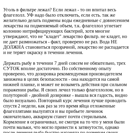
Уголь в фильтре лежал? Если лежал - то он впитал весь
флагелолл. УФ надо было отключить, если есть. так же
желательно делать подмены воды ежедневные с довнесением
лекарства на подменяемый объем, т.к. флагеллол угнетает
колонию нитрифицирующих бактерий, хотя многие
утверждают, что не "кладет" лекарство фильтр. не кладет, но
не дает размножаться - факт, проверено не раз. Вода НЕ
ДОЛЖНА становиться прозрачной, лекарство не распадается
и не теряет окраску в течении лечения.
Держать рыбу в течении 7 дней совсем не обязательно, трех
СУТОК вполне достаточно. По собственному опыту
проверено, что дозировка рекомендуемая производителем
занижена в целях безопасности - она находится на самой
нижней планке, и может не возыметь действия при сильном
поражении рыбы. Я своих лечил только флагеллолом, но в
полуторной - двойной дозировке - вышла вся гадость, видно
было визуально. Повторный курс лечения лучше проводить
спустя 2 недели, как раз за это время яйца отложенные
флагеллятами вылупятся и вы прибьете личинок
окончательно, аквариум станет почти стерильным.
Кормление я ограничивал, не смотря на то что у меня были
почти мальки, что могло привести к затянутости, однако
после лечения рыба быстро нагоняла по размерам своих