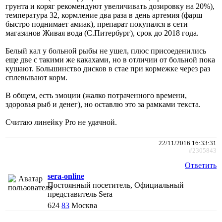
грунта и коряг рекомендуют увеличивать дозировку на 20%),
температура 32, кормление два раза в день артемия (фарш
быстро поднимает амиак), препарат покупался в сети
магазинов Живая вода (С.Питербург), срок до 2018 года.
Белый кал у больной рыбы не ушел, плюс присоеденились
еще две с такими же какахами, но в отличии от больной пока
кушают. Большинство дисков в стае при кормежке через раз
сплевывают корм.
В общем, есть эмоции (жалко потраченного времени,
здоровья рыб и денег), но оставлю это за рамками текста.
Считаю линейку Pro не удачной.
22/11/2016 16:33:31
#2305843
Ответить
sera-online
Постоянный посетитель, Официальный
представитель Sera
624
83
Москва