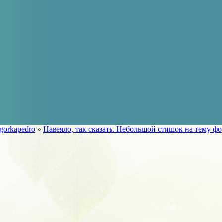
gorkapedro
»
Навеяло, так сказать. Небольшoй стишок на тему ф