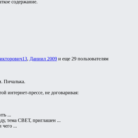
аткое содержание.
икторович13
,
Даниил 2009
и еще
29 пользователям
и. Пичалька.
ой интернет-прессе, не договаривая:
.
ь ...
у, тема СВЕТ, приглашен ...
чего ...