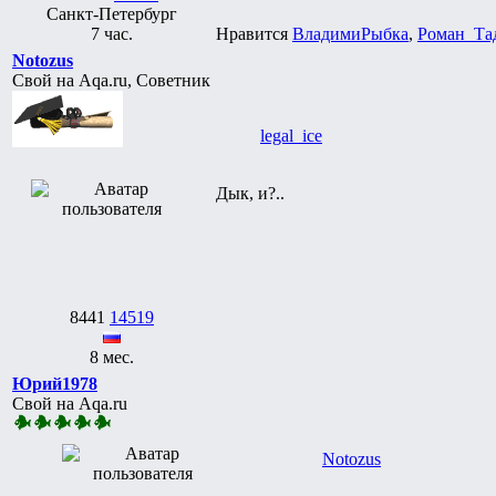
Санкт-Петербург
7 час.
Нравится
ВладимиРыбка
,
Роман_Та
Notozus
Свой на Aqa.ru, Советник
legal_ice
Дык, и?..
8441
14519
8 мес.
Юрий1978
Свой на Aqa.ru
Notozus