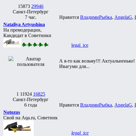
15873
29946
Санкт-Петербург
7 час.
Нравится
ВладимиРыбка
,
AngelaG
,
Nataliya Artyushina
На премодерации,
Кандидат в Советники
legal_ice
А я-то как возьму!!! Актуальненько!
Ивагуми для...
1
11924
16825
Санкт-Петербург
6 года
Нравится
ВладимиРыбка
,
AngelaG
,
Notozus
Свой на Aqa.ru, Советник
legal_ice