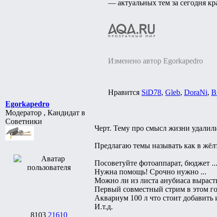
— актуальных тем за сегодня кр
Изменено автор Egorkapedro
Нравится
SiD78
,
Gleb
,
DoraNi
,
В
Egorkapedro
Модератор , Кандидат в
Советники
Черт. Тему про смысл жизни удалил
Предлагаю темы называть как в жёлт
Посоветуйте фотоаппарат, бюджет ..
Нужна помощь! Срочно нужно ...
Можно ли из листа анубиаса вырастит
Первый совместный стрим в этом год
Аквариум 100 л что стоит добавить и 
И.т.д.
8103
21610