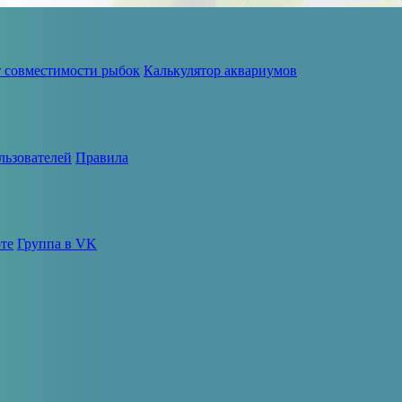
т совместимости рыбок
Калькулятор аквариумов
льзователей
Правила
те
Группа в VK