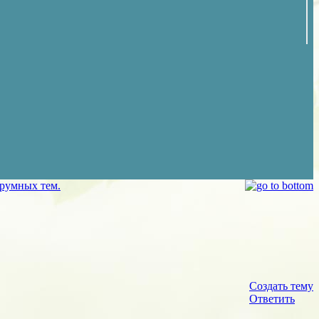
орумных тем.
Создать тему
Ответить