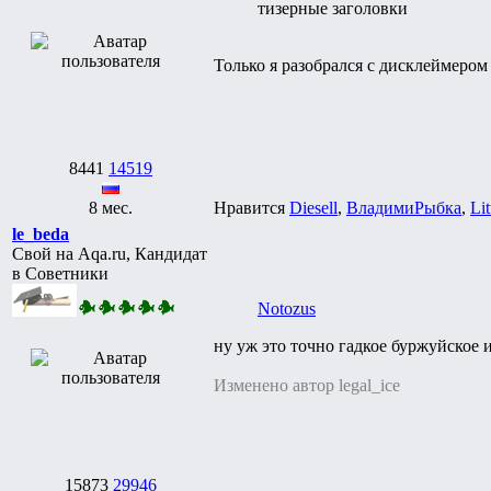
тизерные заголовки
Только я разобрался с дисклеймером
8441
14519
8 мес.
Нравится
Diesell
,
ВладимиРыбка
,
Lit
le_beda
Свой на Aqa.ru, Кандидат
в Советники
Notozus
ну уж это точно гадкое буржуйское 
Изменено автор legal_ice
15873
29946