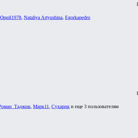
Юрий1978
,
Nataliya Artyushina
,
Egorkapedro
Роман_Таджик
,
Марк11
,
Сухарик
и еще
3 пользователям