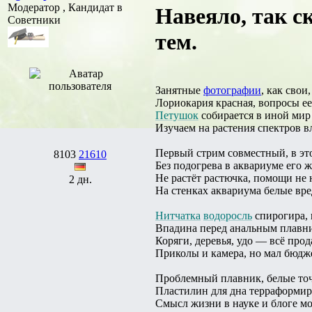
Модератор , Кандидат в
Навеяло, так 
Советники
тем.
Занятные
фотографии
, как свои,
Лориокария красная, вопросы ее
Петушок
собирается в иной мир
Изучаем на растения спектров в
Первый стрим совместный, в это
8103
21610
Без подогрева в аквариуме его 
Не растёт растючка, помощи не 
2 дн.
На стенках аквариума белые вре
Нитчатка
водоросль
спирогира, 
Впадина перед анальным плавн
Коряги, деревья, удо — всё прод
Приколы и камера, но мал бюдже
Проблемный плавник, белые точ
Пластилин для дна терраформир
Смысл жизни в науке и блоге мо