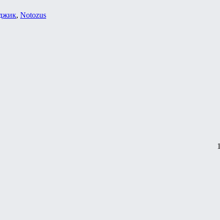
джик
,
Notozus