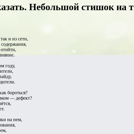
сказать. Небольшoй стишок на
 так и из сети,
 содержания,
 отойти,
лияние.
м году,
жители,
найду,
дители.
как бороться?
иком — дефект?
аётся,
т.
ки на нем,
ования,
ем,