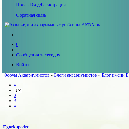
Поиск
Вход/Регистрация
Обратная связь
0
Сообщения за сегодня
Войти
Форум Аквариумистов
»
Блоги аквариумистов
»
Блог имени E
«
2
3
»
Egorkapedro