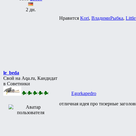
2 дн.
Нравится
Kori
,
ВладимиРыбка
,
Littl
le_beda
Свой на Aqa.ru, Кандидат
в Советники
Egorkapedro
отличная идея про тизерные заголов