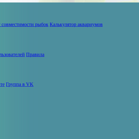
т совместимости рыбок
Калькулятор аквариумов
льзователей
Правила
те
Группа в VK