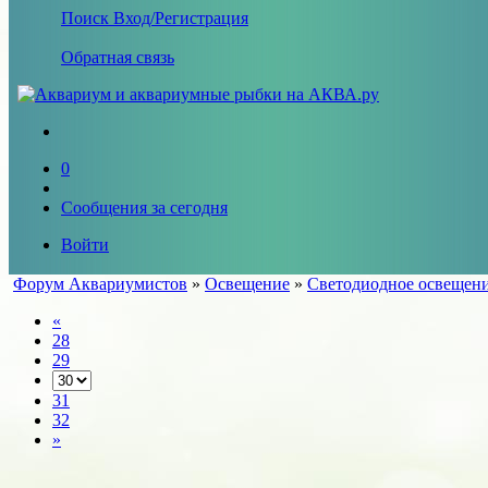
Поиск
Вход/Регистрация
Обратная связь
0
Сообщения за сегодня
Войти
Форум Аквариумистов
»
Освещение
»
Светодиодное освещен
«
28
29
31
32
»