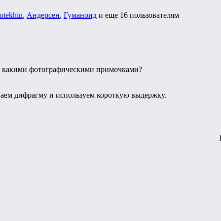
otekhin
,
Андерсен
,
Гуманоид
и еще
16 пользователям
 С какими фотографическими примочками?
аем дифрагму и используем короткую выдержку.