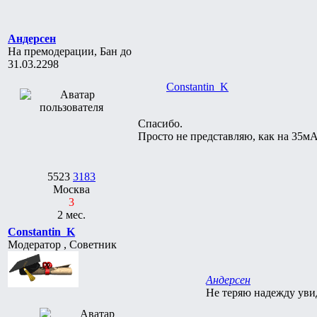
Андерсен
На премодерации, Бан до
31.03.2298
Constantin_K
Спасибо.
Просто не представляю, как на 35мА
5523
3183
Москва
3
2 мес.
Constantin_K
Модератор , Советник
Андерсен
Не теряю надежду увид