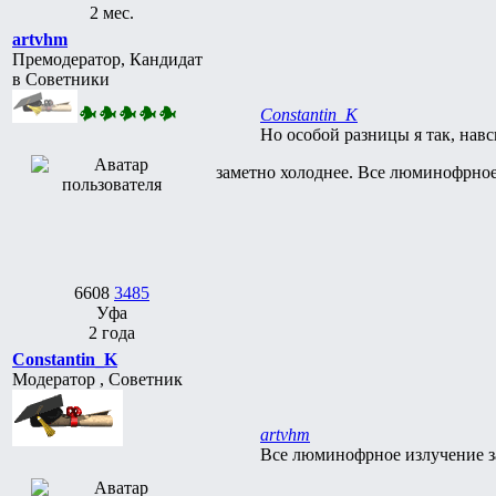
2 мес.
artvhm
Премодератор, Кандидат
в Советники
Constantin_K
Но особой разницы я так, навс
заметно холоднее. Все люминофрное
6608
3485
Уфа
2 года
Constantin_K
Модератор , Советник
artvhm
Все люминофрное излучение з