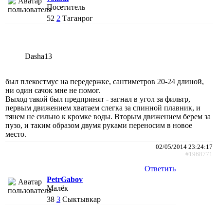
Посетитель
52
2
Таганрог
Dasha13
был плекостмус на передержке, сантиметров 20-24 длиной,
ни один сачок мне не помог.
Выход такой был предпринят - загнал в угол за фильтр,
первым движением хватаем слегка за спинной плавник, и
тянем не сильно к кромке воды. Вторым движением берем за
пузо, и таким образом двумя руками переносим в новое
место.
02/05/2014 23:24:17
#1968771
Ответить
PetrGabov
Малёк
38
3
Сыктывкар