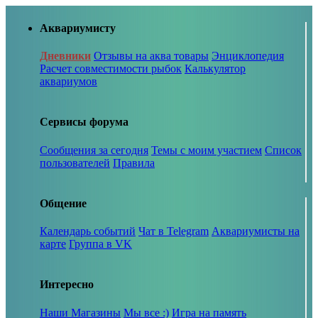
Аквариумисту
Дневники
Отзывы на аква товары
Энциклопедия
Расчет совместимости рыбок
Калькулятор
аквариумов
Сервисы форума
Сообщения за сегодня
Темы с моим участием
Список
пользователей
Правила
Общение
Календарь событий
Чат в Telegram
Аквариумисты на
карте
Группа в VK
Интересно
Наши Магазины
Мы все :)
Игра на память