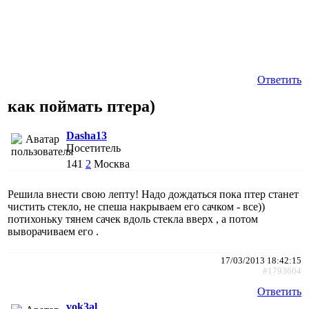
Ответить
как поймать птера)
Dasha13
Посетитель
141
2
Москва
Решила внести свою лепту! Надо дождаться пока птер станет
чистить стекло, не спеша накрываем его сачком - все))
потихоньку тянем сачек вдоль стекла вверх , а потом
выворачиваем его .
17/03/2013 18:42:15
#1793604
Ответить
vok3al