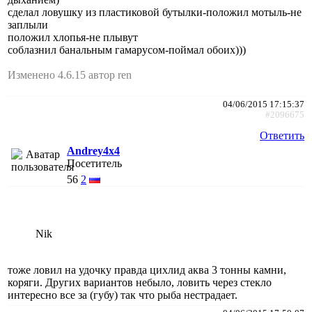
сделал ловушку из пластиковой бутылки-положил мотыль-не
заплыли
положил хлопья-не плывут
соблазнил банальным гамарусом-поймал обоих)))
Изменено 4.6.15 автор ren
04/06/2015 17:15:37
#2096675
Ответить
Andrey4x4
Посетитель
56
2
Nik
тоже ловил на удочку правда цихлид аква 3 тонны камни,
коряги. Других вариантов небыло, ловить через стекло
интересно все за (губу) так что рыба нестрадает.