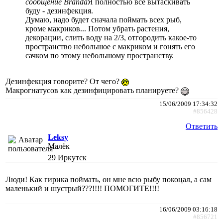
сообщение Branda
Я полностью всё вытаскивать
буду - дезинфекция.
Думаю, надо будет сначала поймать всех рыб,
кроме макриков... Потом убрать растения,
декорации, слить воду на 2/3, отгородить какое-то
пространство небольшое с макриком и гонять его
сачком по этому небольшому пространству.
Дезинфекция говорите? От чего?
Макрогнатусов как дезинфицировать планируете?
15/06/2009 17:34:32
#856428
Ответить
Leksy
Малёк
29
Иркутск
Люди! Как гирика поймать, он мне всю рыбу покоцал, а сам
маленький и шустрый???!!!! ПОМОГИТЕ!!!!
16/06/2009 03:16:18
#856721