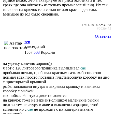
единое целое. Это в аквариуме эта рыба экзотика а в тех
краях где она обитает - частенько промысловый вид. Их так
же ловят на крючок или сетью не для красы...для еды.
Меньшее из зол было свершено.
17/11/2014 22:30:38
#2020475
Ответить
ren
Завсегдатай
1557
503
Королёв
на удочку конечно хорошо))
я вот с 120 литрового травника вылавливал
сае
пробывал ночью, пробывал красным сачком-бесполезно
поймал всех просто поставив пластмассовую коробку на дно
с приоткрытой крышкой
рыбы заплывали внутрь-я закрывал крышку и вынимал
коробку с рыбкой
так поймал 6 штук а двое не ловятся
на крючок тоже не вариант-слишком маленькие рыбки
поднял температуру в акве и выключил аэрацию, чтоб
всплыли-но с
сае
не проходит с их альтернативным
дыханием)