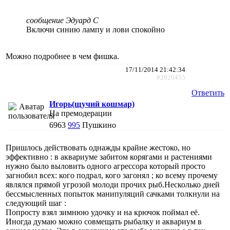
сообщение Эдуард С
Включи синию лампу и лови спокойно
Можно подробнее в чем фишка.
17/11/2014 21:42:34
#2020455
Ответить
Игорь(щучий кошмар)
На премодерации
6963
995
Пушкино
Пришлось действовать однажды крайне жестоко, но
эффективно : в аквариуме забитом корягами и растениями
нужно было выловить одного агрессора который просто
загнобил всех: кого подрал, кого загонял ; ко всему прочему
являлся прямой угрозой молоди прочих рыб.Несколько дней
бессмысленных попыток манипуляций сачками толкнули на
следующий шаг :
Попросту взял зимнюю удочку и на крючок поймал её.
Иногда думаю можно совмещать рыбалку и аквариум в