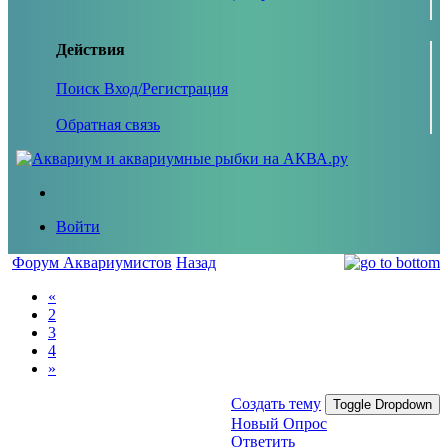
Действия
Поиск
Вход/Регистрация
Обратная связь
Войти
Форум Аквариумистов
Назад
«
2
3
4
»
Создать тему
Toggle Dropdown
Новый Опрос
Ответить