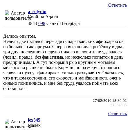
Ответить
a_solynin
Свой на Aqa.ru
3843
698
Санкт-Петербург
Делюсь опытом.
Недели две пытался пересадить парагвайских афиохараксов
из большого аквариума. Сперва вылавливал рыбёшку в два-
три дня, последнюю неделю никого выловить не удавалось
(ловил, правда, без фанатизма, но несколько попыток в день
предпринимал). А тут покормил рыб крупным мотылём -
мелкого на рынке не было. Корм не по размеру - от одного
червячка пузо у афиохаракса сильно раздувается. Оказалось,
что в таком состоянии его скорость и манёвренность очень
сильно понизились, и мне без труда удалось поймать всех
оставшихся.
27/02/2010 18:39:02
#1064505
Ответить
lex345
Малёк