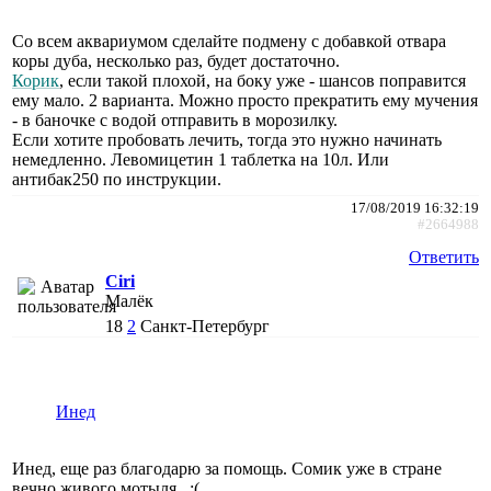
Со всем аквариумом сделайте подмену с добавкой отвара
коры дуба, несколько раз, будет достаточно.
Корик
, если такой плохой, на боку уже - шансов поправится
ему мало. 2 варианта. Можно просто прекратить ему мучения
- в баночке с водой отправить в морозилку.
Если хотите пробовать лечить, тогда это нужно начинать
немедленно. Левомицетин 1 таблетка на 10л. Или
антибак250 по инструкции.
17/08/2019 16:32:19
#2664988
Ответить
Ciri
Малёк
18
2
Санкт-Петербург
Инед
Инед, еще раз благодарю за помощь. Сомик уже в стране
вечно живого мотыля...;(