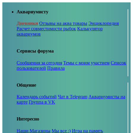
Аквариумисту
Дневники
Отзывы на аква товары
Энциклопедия
Расчет совместимости рыбок
Калькулятор
аквариумов
Сервисы форума
Сообщения за сегодня
Темы с моим участием
Список
пользователей
Правила
Общение
Календарь событий
Чат в Telegram
Аквариумисты на
карте
Группа в VK
Интересно
Наши Магазины
Мы все :)
Игра на память