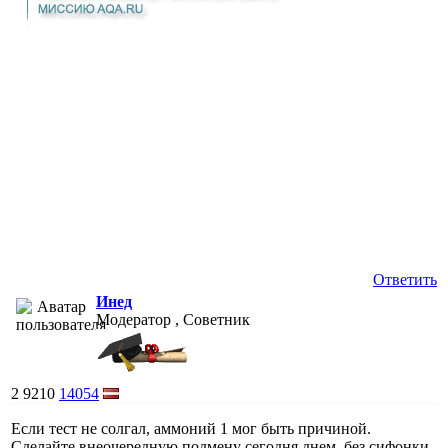
Ответить
Инед
Модератор , Советник
2
9210
14054
Если тест не солгал, аммоний 1 мог быть причиной.
Сделайте внеочередную подмену сегодня днем, без сифонки,