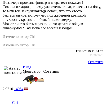
Позавчера промыла фильтр и вчера тест показал 1.
Сомика отсадила, но ему уже очень плохо, то лежит на боку,
то мечется, закручиваясь((( боюсь, что это что-то
бактериальное, потому что под жаберной крышкой
опухлость, краснота и белый налет сверху.
Может ли это быть заразно, и что делать с общим
аквариумом? Там пока все веселы и бодры.
Изменено автор Ciri
Изменено автор Ciri
17/08/2019 11:44:24
#2664923
Ответить
Инед
Модератор , Советник
2
9210
14054
Ciri