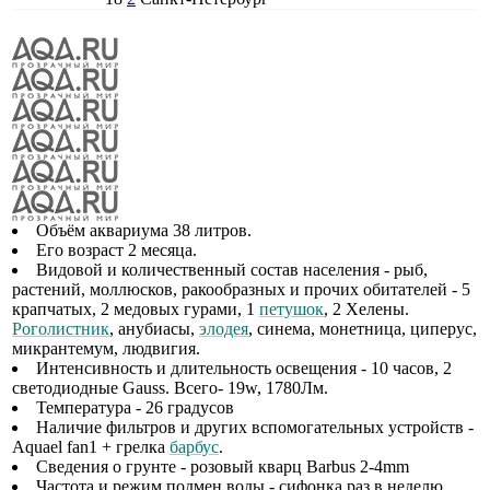
Объём аквариума 38 литров.
Его возраст 2 месяца.
Видовой и количественный состав населения - рыб,
растений, моллюсков, ракообразных и прочих обитателей - 5
крапчатых, 2 медовых гурами, 1
петушок
, 2 Хелены.
Роголистник
, анубиасы,
элодея
, синема, монетница, циперус,
микрантемум, людвигия.
Интенсивность и длительность освещения - 10 часов, 2
светодиодные Gauss. Всего- 19w, 1780Лм.
Температура - 26 градусов
Наличие фильтров и других вспомогательных устройств -
Aquael fan1 + грелка
барбус
.
Сведения о грунте - розовый кварц Barbus 2-4mm
Частота и режим подмен воды - сифонка раз в неделю,