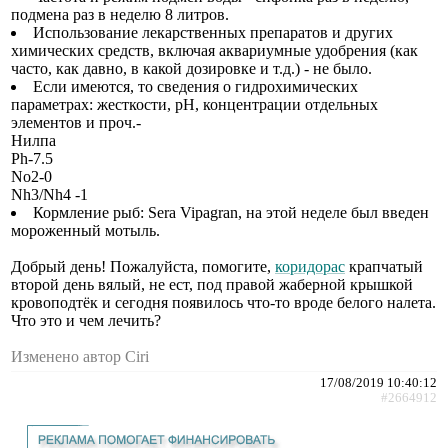
подмена раз в неделю 8 литров.
Использование лекарственных препаратов и других
химических средств, включая аквариумные удобрения (как
часто, как давно, в какой дозировке и т.д.) - не было.
Если имеются, то сведения о гидрохимических
параметрах: жесткости, рН, концентрации отдельных
элементов и проч.-
Нилпа
Ph-7.5
No2-0
Nh3/Nh4 -1
Кормление рыб: Sera Vipagran, на этой неделе был введен
мороженный мотыль.
Добрый день! Пожалуйста, помогите,
коридорас
крапчатый
второй день вялый, не ест, под правой жаберной крышкой
кровоподтёк и сегодня появилось что-то вроде белого налета.
Что это и чем лечить?
Изменено автор Ciri
17/08/2019 10:40:12
#2664912