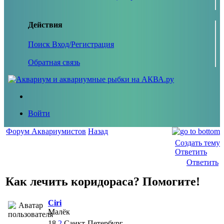
Действия
Поиск
Вход/Регистрация
Обратная связь
Войти
Форум Аквариумистов
Назад
Создать тему
Ответить
Ответить
Как лечить коридораса? Помогите!
Ciri
Малёк
18
2
Санкт-Петербург