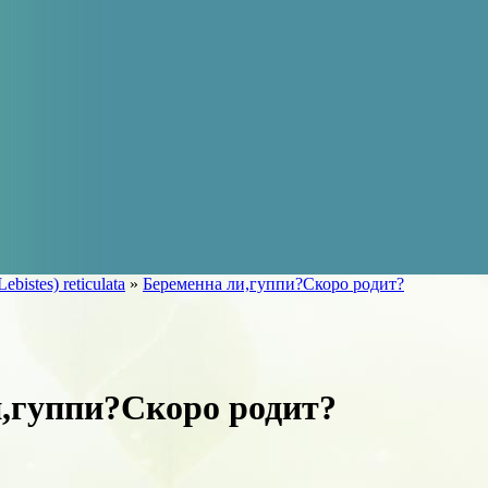
Lebistes) reticulata
»
Беременна ли,гуппи?Скоро родит?
,гуппи?Скоро родит?