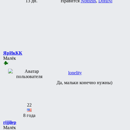
13 дн.
Нравится
Notozus
,
DoraNi
ЯрИкКК
Малёк
lonelity
Да, мальки конечно нужны)
22
8 года
rijjilep
Малёк