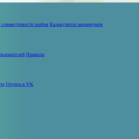
т совместимости рыбок
Калькулятор аквариумов
льзователей
Правила
те
Группа в VK