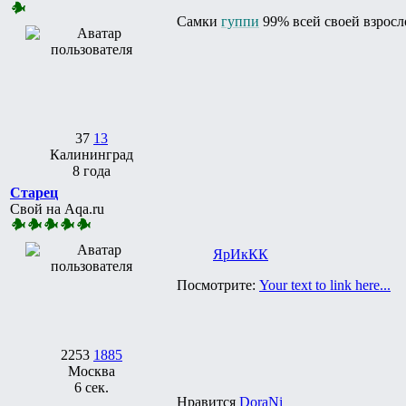
Самки
гуппи
99% всей своей взросл
37
13
Калининград
8 года
Старец
Свой на Aqa.ru
ЯрИкКК
Посмотрите:
Your text to link here...
2253
1885
Москва
6 сек.
Нравится
DoraNi