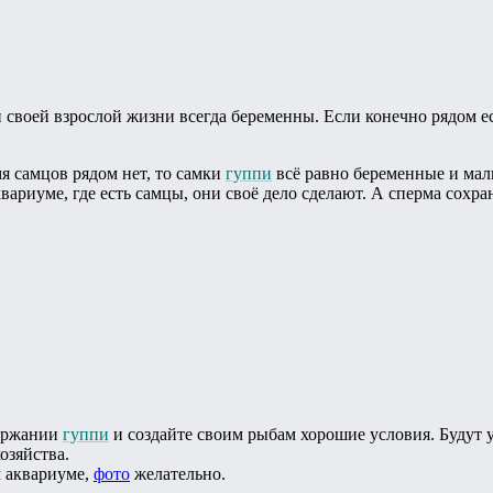
 своей взрослой жизни всегда беременны. Если конечно рядом ес
мя самцов рядом нет, то самки
гуппи
всё равно беременные и маль
вариуме, где есть самцы, они своё дело сделают. А сперма сохран
ержании
гуппи
и создайте своим рыбам хорошие условия. Будут у
озяйства.
 аквариуме,
фото
желательно.