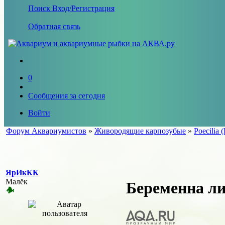
Поиск
Вход/Регистрация
Обратная связь
0
Сообщения за сегодня
Войти
Форум Аквариумистов
»
Живородящие карпозубые
»
Poecilia (
ЯрИкКК
Малёк
Беременна ли