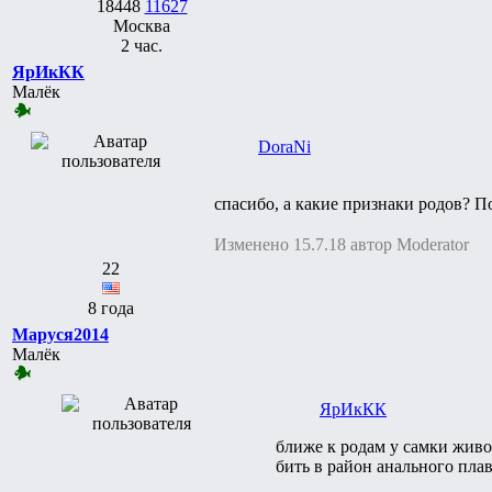
18448
11627
Москва
2 час.
ЯрИкКК
Малёк
DoraNi
спасибо, а какие признаки родов? 
Изменено 15.7.18 автор Moderator
22
8 года
Маруся2014
Малёк
ЯрИкКК
ближе к родам у самки живо
бить в район анального пла