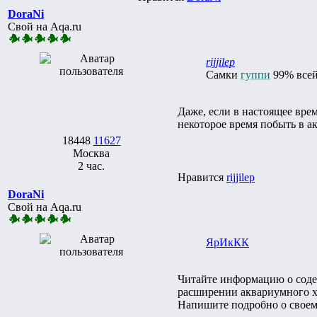
DoraNi
Свой на Aqa.ru
rijjilep
Самки
гуппи
99% всей
Даже, если в настоящее вре
некоторое время побыть в ак
18448
11627
Москва
2 час.
Нравится
rijjilep
DoraNi
Свой на Aqa.ru
ЯрИкКК
Читайте информацию о сод
расширении аквариумного х
Напишите подробно о своем