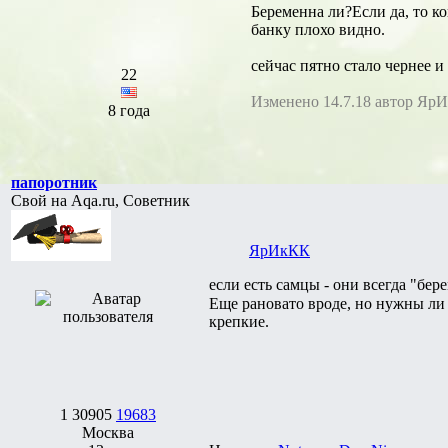
Беременна ли?Если да, то ко
банку плохо видно.
сейчас пятно стало чернее и
22
Изменено 14.7.18 автор Яр
8 года
папоротник
Свой на Aqa.ru, Советник
ЯрИкКК
если есть самцы - они всегда "бе
Еще рановато вроде, но нужны ли 
крепкие.
1
30905
19683
Москва