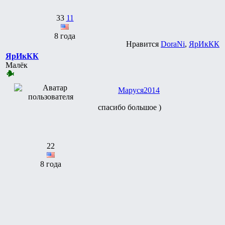
33
11
8 года
Нравится
DoraNi
,
ЯрИкКК
ЯрИкКК
Малёк
Маруся2014
спасибо большое )
22
8 года