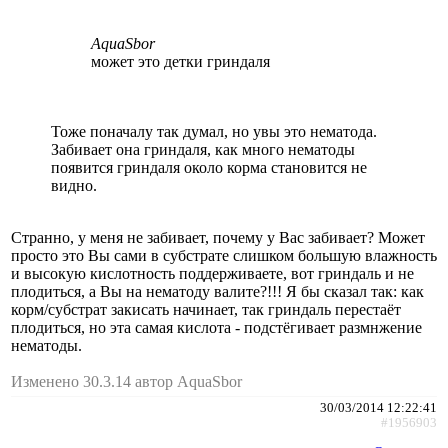
AquaSbor
может это детки гриндаля
Тоже поначалу так думал, но увы это нематода.
Забивает она гриндаля, как много нематоды
появится гриндаля около корма становится не
видно.
Странно, у меня не забивает, почему у Вас забивает? Может
просто это Вы сами в субстрате слишком большую влажность
и высокую кислотность поддерживаете, вот гриндаль и не
плодиться, а Вы на нематоду валите?!!! Я бы сказал так: как
корм/субстрат закисать начинает, так гриндаль перестаёт
плодиться, но эта самая кислота - подстёгивает размнжение
нематоды.
Изменено 30.3.14 автор AquaSbor
30/03/2014 12:22:41
#1956903