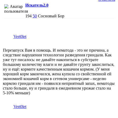
Искатель2.0
194
50
Сосновый Бор
Vert0let
Перезапуск Вам в помощь. И нематода - это не причина, а
следствие нарушения технологии разведения гриндаля. Как
уже тут писалось: не давайте накопиться в субстрате
большому количеству влаги и не давайте грунту закислиться,
ну и ещё: кормите качественным кошачим кормом. (У меня
хороший корм закончился, жена купила со свойственной ей
экономией кошачий корм в сетевом универсаме - неделю
кормлю гриндаля им - появился неприятный запах, нематоды
стало больше, ну и гриндаля в ежедневном урожае стало на
5-10% меньше)
Vert0let