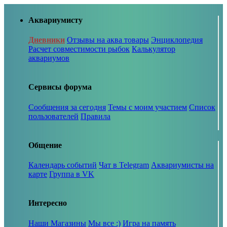
Аквариумисту
Дневники
Отзывы на аква товары
Энциклопедия
Расчет совместимости рыбок
Калькулятор
аквариумов
Сервисы форума
Сообщения за сегодня
Темы с моим участием
Список
пользователей
Правила
Общение
Календарь событий
Чат в Telegram
Аквариумисты на
карте
Группа в VK
Интересно
Наши Магазины
Мы все :)
Игра на память