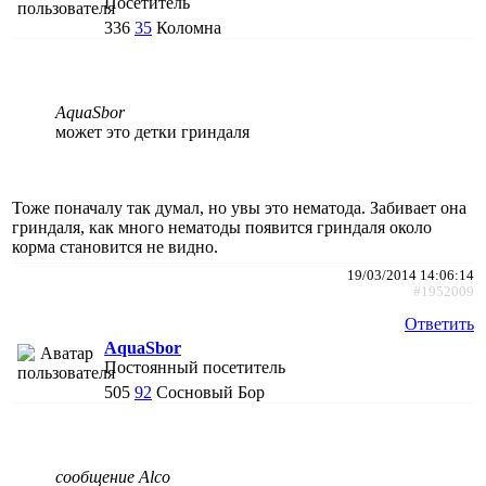
Посетитель
336
35
Коломна
AquaSbor
может это детки гриндаля
Тоже поначалу так думал, но увы это нематода. Забивает она
гриндаля, как много нематоды появится гриндаля около
корма становится не видно.
19/03/2014 14:06:14
#1952009
Ответить
AquaSbor
Постоянный посетитель
505
92
Сосновый Бор
сообщение Alco