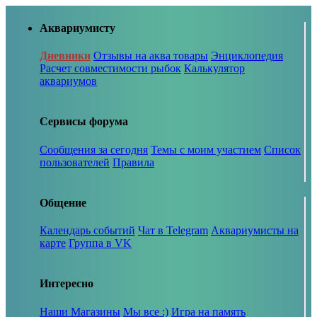
Аквариумисту
Дневники
Отзывы на аква товары
Энциклопедия
Расчет совместимости рыбок
Калькулятор
аквариумов
Сервисы форума
Сообщения за сегодня
Темы с моим участием
Список
пользователей
Правила
Общение
Календарь событий
Чат в Telegram
Аквариумисты на
карте
Группа в VK
Интересно
Наши Магазины
Мы все :)
Игра на память