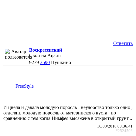
Ответить
Воскресенский
Свой на Aqa.ru
9279
3590
Пушкино
FreeStyle
И цвела и давала молодую поросль - неудобство только одно ,
отделять молодую поросль от материнского куста , по
сравнению с тем когда Нимфея высажена в открытый грунт...
16/08/2018 00:36:41
#2524596