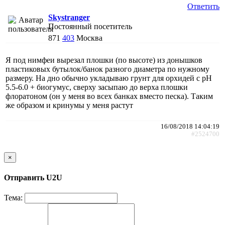
Ответить
Skystranger
Постоянный посетитель
871
403
Москва
Я под нимфеи вырезал плошки (по высоте) из донышков
пластиковых бутылок/банок разного диаметра по нужному
размеру. На дно обычно укладываю грунт для орхидей с рН
5.5-6.0 + биогумус, сверху засыпаю до верха плошки
флоратоном (он у меня во всех банках вместо песка). Таким
же образом и кринумы у меня растут
16/08/2018 14:04:19
#2524700
×
Отправить U2U
Тема: