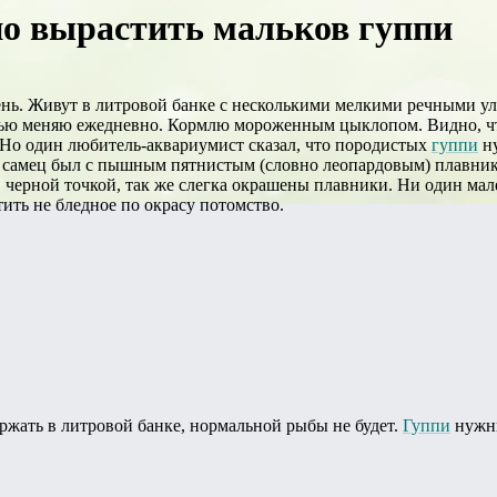
о вырастить мальков гуппи
нь. Живут в литровой банке с несколькими мелкими речными ули
тью меняю ежедневно. Кормлю мороженным цыклопом. Видно, что
. Но один любитель-аквариумист сказал, что породистых
гуппи
ну
: самец был с пышным пятнистым (словно леопардовым) плавник
 черной точкой, так же слегка окрашены плавники. Ни один мале
тить не бледное по окрасу потомство.
ержать в литровой банке, нормальной рыбы не будет.
Гуппи
нужны