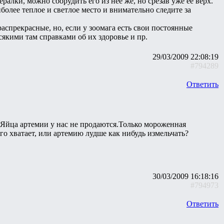
алки, можно соорудить его из нее же, но срезав уже ее верх.
иболее теплое и светлое место и внимательно следите за
аспрекрасные, но, если у зоомага есть свои постоянные
сякими там справками об их здоровье и пр.
29/03/2009 22:08:19
#794289
Ответить
 Яйца артемии у нас не продаются.Только мороженная
о хватает, или артемию лудше как нибудь измельчать?
30/03/2009 16:18:16
#794973
Ответить