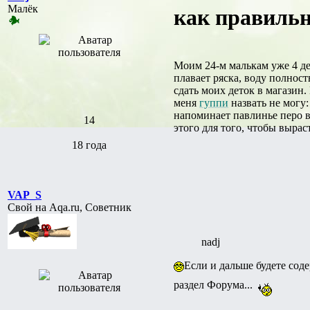
Малёк
как правильн
Моим 24-м малькам уже 4 де
плавает ряска, воду полнос
сдать моих деток в магазин
меня
гуппи
назвать не могу
напоминает павлинье перо в
14
этого для того, чтобы вырас
18 года
VAP_S
Свой на Aqa.ru, Советник
nadj
Если и дальше будете сод
раздел Форума...