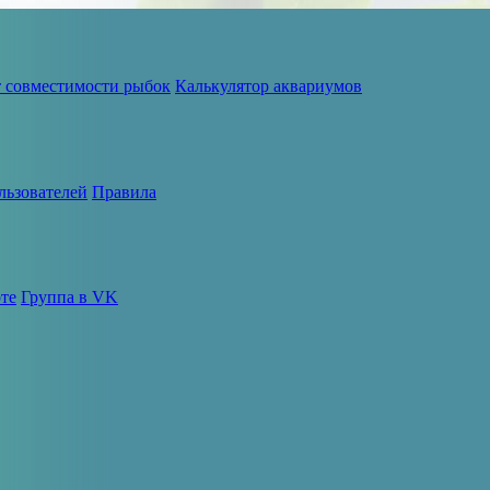
т совместимости рыбок
Калькулятор аквариумов
льзователей
Правила
те
Группа в VK