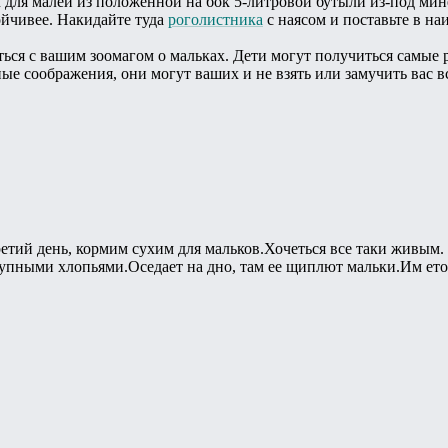
 для малей из положенной на бок 5-литровой бутыли из-под минер
ойчивее. Накидайте туда
роголистника
с наясом и поставьте в на
ться с вашим зоомагом о мальках. Дети могут получиться самые р
ые соображения, они могут ваших и не взять или замучить вас в
етий день, кормим сухим для мальков.Хочеться все таки живым.
упными хлопьями.Оседает на дно, там ее щиплют мальки.Им етог