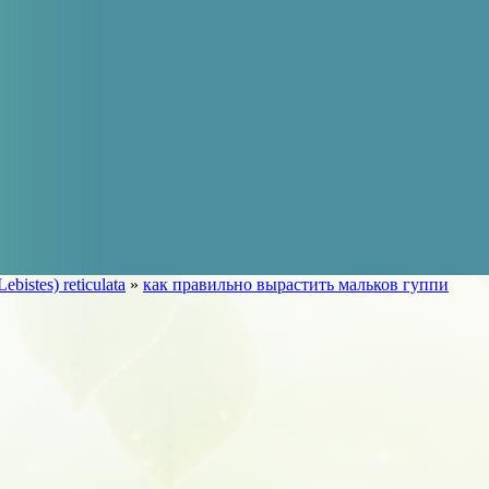
Lebistes) reticulata
»
как правильно вырастить мальков гуппи