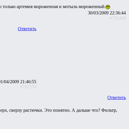
это только артемия мороженная и мотыль мороженный.
30/03/2009 22:36:44
#795458
Ответить
01/04/2009 21:46:55
#797578
Ответить
ерх, сверху растючки. Это понятно. А дальше что? Фильтр,