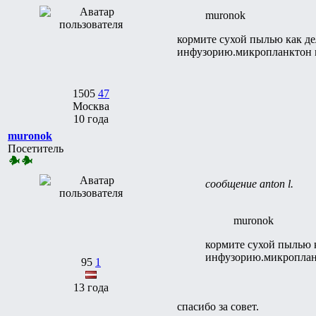
muronok
кормите сухой пылью как д
инфузорию.микропланктон мо
1505
47
Москва
10 года
muronok
Посетитель
сообщение anton l.
muronok
кормите сухой пылью 
инфузорию.микропланкт
95
1
13 года
спасибо за совет.