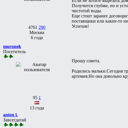
Если не хотите вырезать дом
Получится глубже, но и уст
чистотой воды.
Еще стоит заранее договори
поставщики или какие-то ин
Успехов!
4761
290
Москва
6 года
muronok
Посетитель
Прошу совета.
Родились мальки.Сегодня тр
артемия.Но она довольно кр
95
1
13 года
anton l.
Завсегдатай