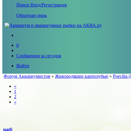
Поиск
Вход/Регистрация
Обратная связь
0
Сообщения за сегодня
Войти
Форум Аквариумистов
»
Живородящие карпозубые
»
Poecilia (
«
1
2
»
nadj