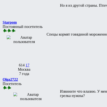
Но я из другой страны. Пти
Starpom
Постоянный посетитель
Спецы кормят говядиной мороженной
614
17
Москва
7 года
Olga2722
Посетитель
Извините что влазию. У ме
грелка нужны?