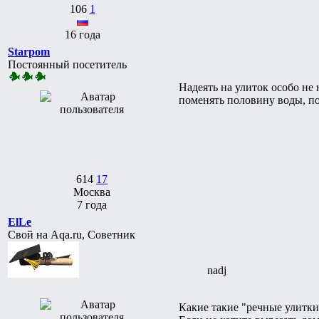
106
1
16 года
Starpom
Постоянный посетитель
Надеять на улиток особо не 
поменять половину воды, по
614
17
Москва
7 года
ElLe
Свой на Aqa.ru, Советник
nadj
Какие такие "речные улитки