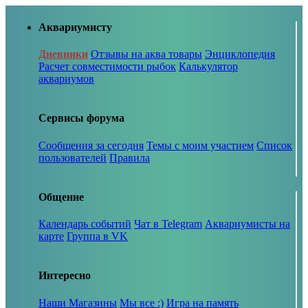
Аквариумисту
Дневники
Отзывы на аква товары
Энциклопедия
Расчет совместимости рыбок
Калькулятор
аквариумов
Сервисы форума
Сообщения за сегодня
Темы с моим участием
Список
пользователей
Правила
Общение
Календарь событий
Чат в Telegram
Аквариумисты на
карте
Группа в VK
Интересно
Наши Магазины
Мы все :)
Игра на память