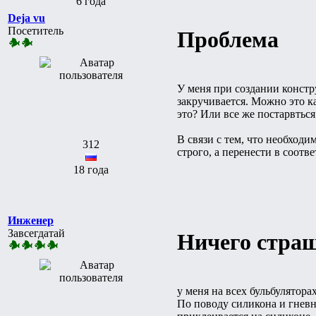
6 года
Deja vu
Посетитель
Проблема
У меня при создании констр
закручивается. Можно это ка
это? Или все же постарвться
В связи с тем, что необходи
312
строго, а перенести в соотв
18 года
Инженер
Завсегдатай
Ничего страш
у меня на всех бульбулятора
По поводу силикона и гневн