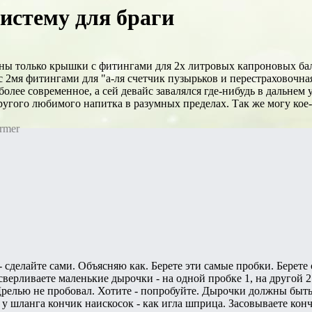
систему для браги
ы только крышки с фитингами для 2х литровых капроновых баль
 2мя фитингами для "а-ля счетчик пузырьков и перестраховочная
более современное, а сей девайс завалялся где-нибудь в дальнем 
ругого любимого напитка в разумных пределах. Так же могу кое-
rmer
- сделайте сами. Объясняю как. Берете эти самые пробки. Бер
ерливаете маленькие дырочки - на одной пробке 1, на другой 2
релью не пробовал. Хотите - попробуйте. Дырочки должны быть
у шланга кончик наискосок - как игла шприца. Засовываете кончи