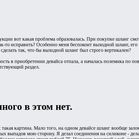
укции вот какая проблема образовалась. При покупке шланг смот
к-то исправить? Особенно меня беспокоит выходной шланг, его к
 сделать так, что бы выходной шланг был строго вертикален?
мость в приобретении девайса отпала, а началась полемика по п
етствующий раздел.
ного в этом нет.
х такая картина. Мало того, на одном девайсе шланг вообще залом
ых выпадов мою сторону. Я делал соединения на силиконе - делае