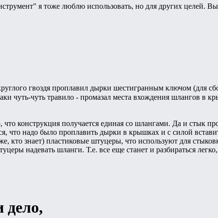
струмент" я тоже люблю использовать, но для других целей. Вы
 круглого гвоздя проплавил дырки шестигранным ключом (для сб
аки чуть-чуть травило - промазал места вхождения шлангов в кр
, что конструкция получается единая со шлангами. Да и стык пр
ся, что надо было проплавить дырки в крышках и с силой встави
же, кто знает) пластиковые штуцеры, что используют для стыко
уцеры надевать шланги. Т.е. все еще станет и разбираться легко
и дело,