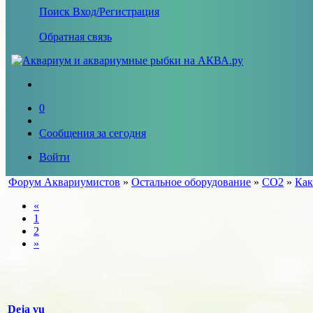
Поиск
Вход/Регистрация
Обратная связь
0
Сообщения за сегодня
Войти
Форум Аквариумистов
»
Остальное оборудование
»
СО2
»
Как
«
1
2
»
Deja vu