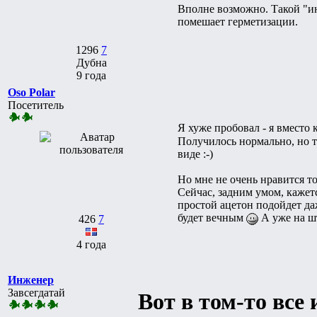
Вполне возможно. Такой "ин
помешает герметизации.
1296
7
Дубна
9 года
Oso Polar
Посетитель
Я хуже пробовал - я вместо
Получилось нормально, но т
виде :-)
Но мне не очень нравится то
Сейчас, задним умом, кажет
простой ацетон подойдет да
будет вечным
А уже на шт
426
7
4 года
Инженер
Завсегдатай
Вот в том-то все 