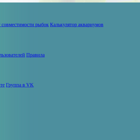
т совместимости рыбок
Калькулятор аквариумов
льзователей
Правила
те
Группа в VK