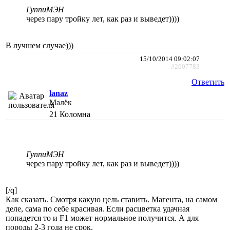
ГуппиМЭН
через пару тройку лет, как раз и выведет))))
В лучшем случае)))
15/10/2014 09:02:07
#2007783
Ответить
lanaz
Малёк
21
Коломна
ГуппиМЭН
через пару тройку лет, как раз и выведет))))
[/q]
Как сказать. Смотря какую цель ставить. Магента, на самом
деле, сама по себе красивая. Если расцветка удачная
попадется то и F1 может нормальное получится. А для
породы 2-3 года не срок.