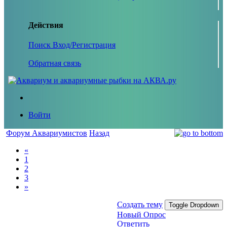
Действия
Поиск
Вход/Регистрация
Обратная связь
Войти
Форум Аквариумистов
Назад
«
1
2
3
»
Создать тему
Toggle Dropdown
Новый Опрос
Ответить