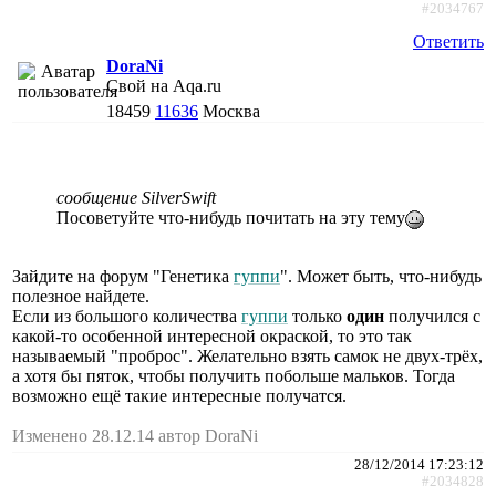
#2034767
Ответить
DoraNi
Свой на Aqa.ru
18459
11636
Москва
сообщение SilverSwift
Посоветуйте что-нибудь почитать на эту тему
Зайдите на форум "Генетика
гуппи
". Может быть, что-нибудь
полезное найдете.
Если из большого количества
гуппи
только
один
получился с
какой-то особенной интересной окраской, то это так
называемый "проброс". Желательно взять самок не двух-трёх,
а хотя бы пяток, чтобы получить побольше мальков. Тогда
возможно ещё такие интересные получатся.
Изменено 28.12.14 автор DoraNi
28/12/2014 17:23:12
#2034828