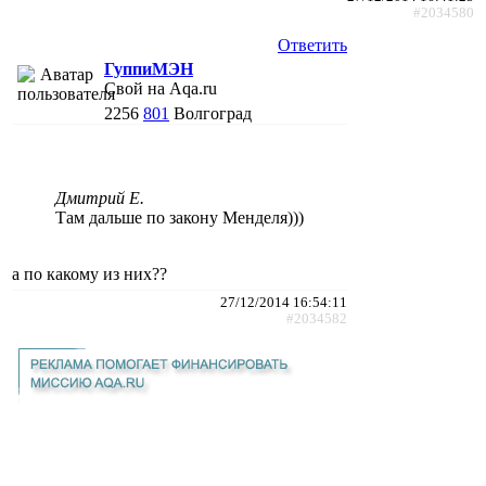
#2034580
Ответить
ГуппиМЭН
Свой на Aqa.ru
2256
801
Волгоград
Дмитрий Е.
Там дальше по закону Менделя)))
а по какому из них??
27/12/2014 16:54:11
#2034582