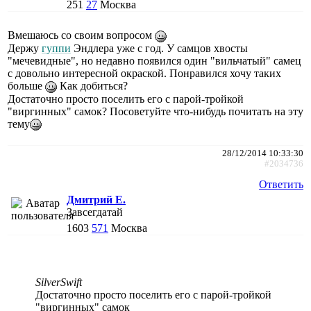
251
27
Москва
Вмешаюсь со своим вопросом
Держу
гуппи
Эндлера уже с год. У самцов хвосты
"мечевидные", но недавно появился один "вильчатый" самец
с довольно интересной окраской. Понравился хочу таких
больше
Как добиться?
Достаточно просто поселить его с парой-тройкой
"виргинных" самок? Посоветуйте что-нибудь почитать на эту
тему
28/12/2014 10:33:30
#2034736
Ответить
Дмитрий Е.
Завсегдатай
1603
571
Москва
SilverSwift
Достаточно просто поселить его с парой-тройкой
"виргинных" самок