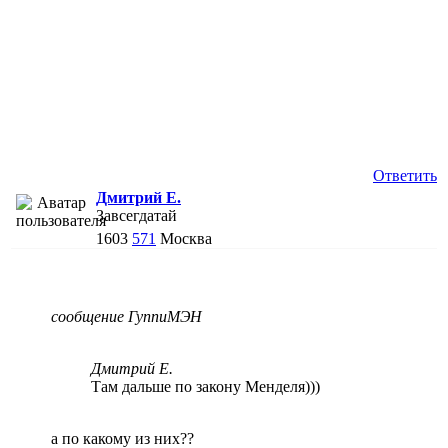
Ответить
Дмитрий Е.
Завсегдатай
1603
571
Москва
сообщение ГуппиМЭН
Дмитрий Е.
Там дальше по закону Менделя)))
а по какому из них??