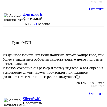
#2034692
Ответить
Дмитрий Е.
Завсегдатай
1603
571
Москва
ГуппиМЭН
Из данного помета нет цели получить что-то конкретное, тем
более в таком многообразии существующего новое получить
весьма сложно.
В целом сохранил бы размер и форму эндлера, а вот окрас на
усмотрение случая, может произойдет причудливое
расщепление и что-то интересное получится)))
28/12/2014 01:06:56
#2034705
Ответить
SilverSwift
Посетитель