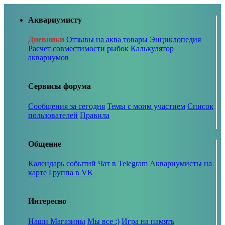
Аквариумисту
Дневники
Отзывы на аква товары
Энциклопедия
Расчет совместимости рыбок
Калькулятор
аквариумов
Сервисы форума
Сообщения за сегодня
Темы с моим участием
Список
пользователей
Правила
Общение
Календарь событий
Чат в Telegram
Аквариумисты на
карте
Группа в VK
Интересно
Наши Магазины
Мы все :)
Игра на память