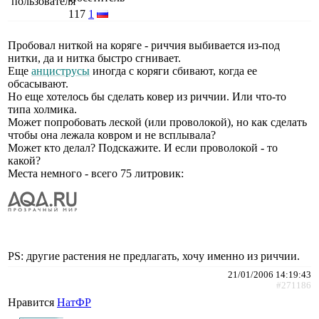
117
1
Пробовал ниткой на коряге - риччия выбивается из-под
нитки, да и нитка быстро сгнивает.
Еще
анциструсы
иногда с коряги сбивают, когда ее
обсасывают.
Но еще хотелось бы сделать ковер из риччии. Или что-то
типа холмика.
Может попробовать леской (или проволокой), но как сделать
чтобы она лежала ковром и не всплывала?
Может кто делал? Подскажите. И если проволокой - то
какой?
Места немного - всего 75 литровик:
PS: другие растения не предлагать, хочу именно из риччии.
21/01/2006 14:19:43
#271186
Нравится
НатФР