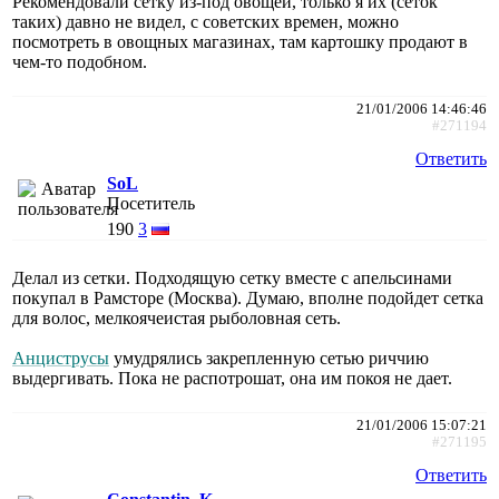
Рекомендовали сетку из-под овощей, только я их (сеток
таких) давно не видел, с советских времен, можно
посмотреть в овощных магазинах, там картошку продают в
чем-то подобном.
21/01/2006 14:46:46
#271194
Ответить
SoL
Посетитель
190
3
Делал из сетки. Подходящую сетку вместе с апельсинами
покупал в Рамсторе (Москва). Думаю, вполне подойдет сетка
для волос, мелкоячеистая рыболовная сеть.
Анциструсы
умудрялись закрепленную сетью риччию
выдергивать. Пока не распотрошат, она им покоя не дает.
21/01/2006 15:07:21
#271195
Ответить