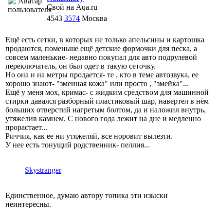
Свой на Aqa.ru
4543
3574
Москва
Ещё есть сетки, в которых не только апельсины и картошка
продаются, поменьше ещё детские формочки для песка, а
совсем маленькие- недавно покупал для авто подрулевой
переключатель, он был одет в такую сеточку.
Но она и на метры продается- те , кто в теме автозвука, ее
хорошо знают- "змеиная кожа" или просто , "змейка"...
Ещё у меня мох, кримас- с жидким средством для машинной
стирки давался разборный пластиковый шар, навертел в нём
больших отверстий нагретым болтом, да и наложил внутрь,
утяжелив камнем. С нового года лежит на дне и медленно
прорастает...
Риччия, как ее ни утяжеляй, все норовит вылезти.
У нее есть тонущий родственник- пеллия...
Skystranger
Единственное, думаю автору топика эти изыски
неинтересны.