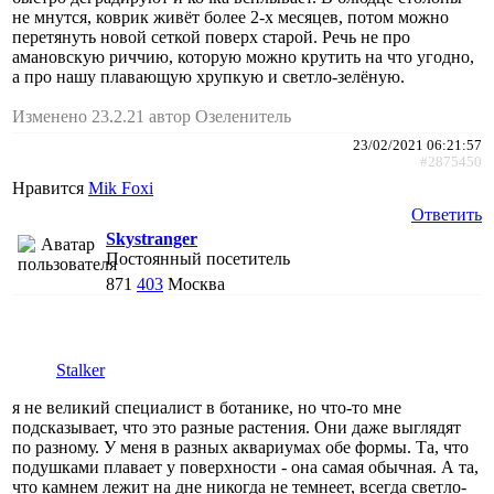
не мнутся, коврик живёт более 2-х месяцев, потом можно
перетянуть новой сеткой поверх старой. Речь не про
амановскую риччию, которую можно крутить на что угодно,
а про нашу плавающую хрупкую и светло-зелёную.
Изменено 23.2.21 автор Озеленитель
23/02/2021 06:21:57
#2875450
Нравится
Mik Foxi
Ответить
Skystranger
Постоянный посетитель
871
403
Москва
Stalker
я не великий специалист в ботанике, но что-то мне
подсказывает, что это разные растения. Они даже выглядят
по разному. У меня в разных аквариумах обе формы. Та, что
подушками плавает у поверхности - она самая обычная. А та,
что камнем лежит на дне никогда не темнеет, всегда светло-