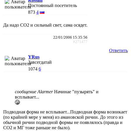
Rossini
Постоянный посетитель
873
4
Да надо СО2 и сильный свет, сама осядет.
22/01/2006 15:35:56
#271477
Ответить
YRus
Завсегдатай
1074
6
сообщение Alarmer
Начинае "пузырять" и
всплывает...
Подводная форма не всплывает...Подводная форма возникает
(по крайней мере у меня) из амановской ричии. До этого из
обычной ричии подводной формы не появлялось (правда и
СО2 и МГ тоже раньше не было).