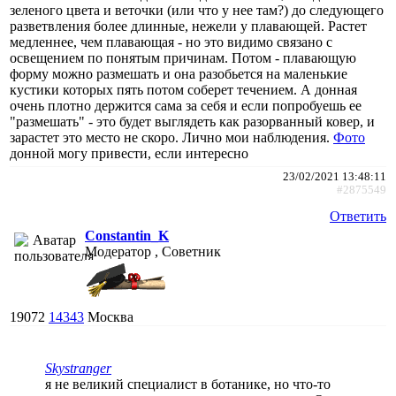
зеленого цвета и веточки (или что у нее там?) до следующего
разветвления более длинные, нежели у плавающей. Растет
медленнее, чем плавающая - но это видимо связано с
освещением по понятым причинам. Потом - плавающую
форму можно размешать и она разобьется на маленькие
кустики которых пять потом соберет течением. А донная
очень плотно держится сама за себя и если попробуешь ее
"размешать" - это будет выглядеть как разорванный ковер, и
зарастет это место не скоро. Лично мои наблюдения.
Фото
донной могу привести, если интересно
23/02/2021 13:48:11
#2875549
Ответить
Constantin_K
Модератор , Советник
19072
14343
Москва
Skystranger
я не великий специалист в ботанике, но что-то