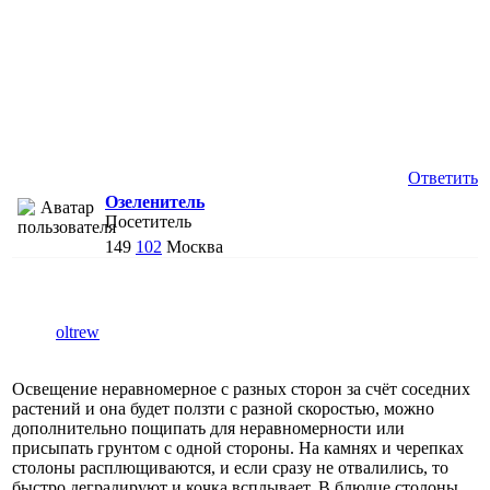
Ответить
Озеленитель
Посетитель
149
102
Москва
oltrew
Освещение неравномерное с разных сторон за счёт соседних
растений и она будет ползти с разной скоростью, можно
дополнительно пощипать для неравномерности или
присыпать грунтом с одной стороны. На камнях и черепках
столоны расплющиваются, и если сразу не отвалились, то
быстро деградируют и кочка всплывает. В блюдце столоны