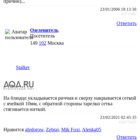
причин)...
23/01/2006 19:13:36
#271986
Ответить
Озеленитель
Посетитель
149
102
Москва
Stalker
На блюдце укладывается риччия и сверху накрывается сеткой
с ячейкой 10мм, с обратной стороны тарелки сетка
стягивается ниткой.
23/02/2021 02:45:35
#2875435
Нравится
afedorow
,
Zebraj
,
Mik Foxi
,
Alenka05
Ответить