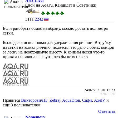
Alex Livci
Свой на Aqa.ru, Кандидат в Советники
3111
2242
Если разобрать осмос мембрану, можно достать пол метра
сетки.
Было дело, использовал для удерживания риччии. В трубку
из сетки натолкал риччию, подвесил это дело с обеих концов
за леску на необходимую высоту. К концам лески что-то
привязал и закопал в грунт, что бы не всплыло.
24/02/2021 01:13:23
#2875826
Нравится
Викторович13
,
Zebraj
,
AquaDron
,
Сафи
,
AxelV
и
еще
3 пользователям
Ответить
Nomemory