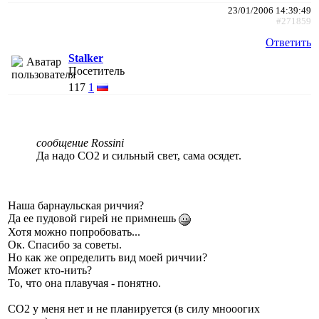
23/01/2006 14:39:49
#271859
Ответить
Stalker
Посетитель
117
1
сообщение Rossini
Да надо СО2 и сильный свет, сама осядет.
Наша барнаульская риччия?
Да ее пудовой гирей не примнешь
Хотя можно попробовать...
Ок. Спасибо за советы.
Но как же определить вид моей риччии?
Может кто-нить?
То, что она плавучая - понятно.
СО2 у меня нет и не планируется (в силу мнооогих