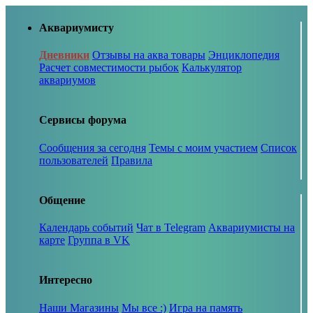
Аквариумисту
Дневники
Отзывы на аква товары
Энциклопедия
Расчет совместимости рыбок
Калькулятор
аквариумов
Сервисы форума
Сообщения за сегодня
Темы с моим участием
Список
пользователей
Правила
Общение
Календарь событий
Чат в Telegram
Аквариумисты на
карте
Группа в VK
Интересно
Наши Магазины
Мы все :)
Игра на память