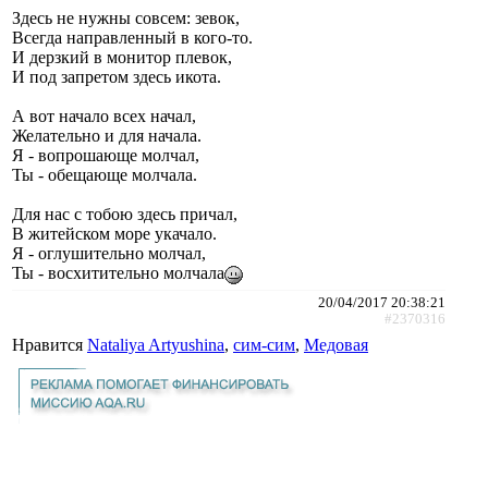
Здесь не нужны совсем: зевок,
Всегда направленный в кого-то.
И дерзкий в монитор плевок,
И под запретом здесь икота.
А вот начало всех начал,
Желательно и для начала.
Я - вопрошающе молчал,
Ты - обещающе молчала.
Для нас с тобою здесь причал,
В житейском море укачало.
Я - оглушительно молчал,
Ты - восхитительно молчала
20/04/2017 20:38:21
#2370316
Нравится
Nataliya Artyushina
,
сим-сим
,
Медовая