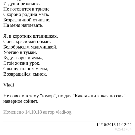
И души резонанс.
Не готовится к тризне,
Скорбно родина-мать.
Безразличной отчизне,
На меня наплевать.
Я, в коротких штанишках,
Сон - красивый обман.
Белобрысым мальчишкой,
Убегаю в туман.
Будут горы и ямы-,
Этой жизни урок.
Слышу голос я мамы,
Возвращайся, сынок.
Vladi
Не совсем в тему "юмор", но для "Какая - ни какая поэзия"
наверное сойдет.
Изменено 14.10.18 автор vladi-og
14/10/2018 11:12:22
#2543784