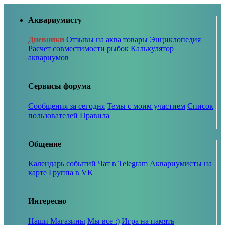
Аквариумисту
Дневники
Отзывы на аква товары
Энциклопедия
Расчет совместимости рыбок
Калькулятор
аквариумов
Сервисы форума
Сообщения за сегодня
Темы с моим участием
Список
пользователей
Правила
Общение
Календарь событий
Чат в Telegram
Аквариумисты на
карте
Группа в VK
Интересно
Наши Магазины
Мы все :)
Игра на память