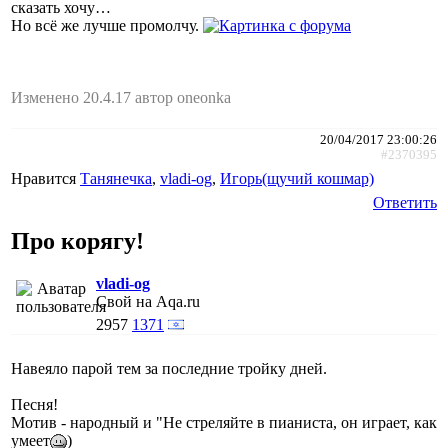
сказать хочу…
Но всё же лучше промолчу.
Изменено 20.4.17 автор oneonka
20/04/2017 23:00:26
#2370395
Нравится
Танянечка
,
vladi-og
,
Игорь(щучий кошмар)
Ответить
Про корягу!
vladi-og
Свой на Aqa.ru
2957
1371
Навеяло парой тем за последние тройку дней.
Песня!
Мотив - народный и "Не стреляйте в пианиста, он играет, как
умеет
)