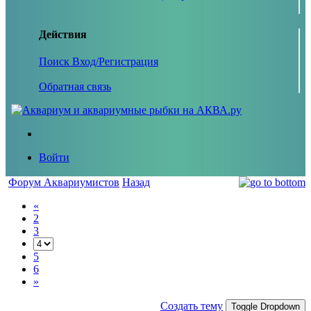
Действия
Поиск
Вход/Регистрация
Обратная связь
Войти
Форум Аквариумистов
Назад
«
2
3
5
6
»
Создать тему
Toggle Dropdown