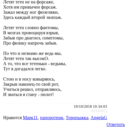
Летят тети не на форсаже,
Хотя им привычен форсаж.
Зажал между ног фюзеляжи,
Здесь каждый второй экипаж.
Летят тети словно фантомы,
В мозгах провоцируя взрыв,
Забыв про диагноз, симптомы,
Про физику напрочь забыв.
По что и незнамо же ведь мы,
Летят тети так высокО.
А то, что все тетеньки - ведьмы,
Тут я догадался легко.
Стою и в носу ковыряюсь,
Закрыв наконец-то свой рот,
Учиться решил, отправляюсь,
И зваться я стану - пилот!
19/10/2018 10:34:03
#2545915
Нравится
Марк11
,
папоротник
,
Торопыжка
,
AngelaG
Ответить