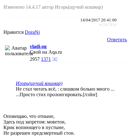
Изменено 14.4.17 автор Игорь(щучий кошмар)
14/04/2017 20:41:00
#2367919
Нравится
DoraNi
Ответить
vladi-og
Свой на Aqa.ru
2957
1371
Игорь(щучий кошмар)
Не стал читать всё, : слишком больно много ...
...Просто стих пролонгировать.[/color]
Оповещаю, что отныне,
Здесь под запретом: моветон,
Крик вопиющего в пустыне,
Не разрешен предсмертный стон.