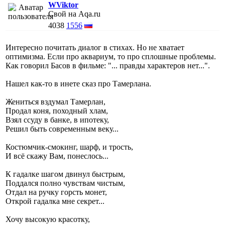
WViktor
Свой на Aqa.ru
4038
1556
Интересно почитать диалог в стихах. Но не хватает
оптимизма. Если про аквариум, то про сплошные проблемы.
Как говорил Басов в фильме: "... правды характеров нет...".
Нашел как-то в инете сказ про Тамерлана.
Жениться вздумал Тамерлан,
Продал коня, походный хлам,
Взял ссуду в банке, в ипотеку,
Решил быть современным веку...
Костюмчик-смокинг, шарф, и трость,
И всё скажу Вам, понеслось...
К гадалке шагом двинул быстрым,
Поддался полно чувствам чистым,
Отдал на ручку горсть монет,
Открой гадалка мне секрет...
Хочу высокую красотку,