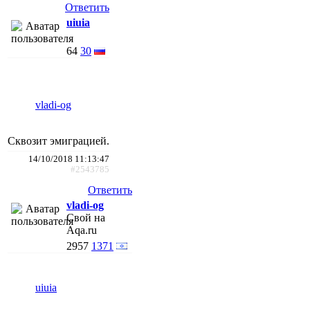
Ответить
uiuia
64
30
vladi-og
Сквозит эмиграцией.
14/10/2018 11:13:47
#2543785
Ответить
vladi-og
Свой на
Aqa.ru
2957
1371
uiuia