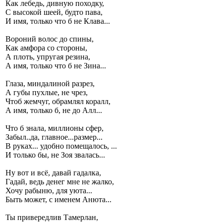
Как лебедь, дивную походку,
С высокой шеей, будто пава,
И имя, только что б не Клава...
Вороний волос до спины,
Как амфора со стороны,
А плоть, упругая резина,
А имя, только что б не Зина...
Глаза, миндалиной разрез,
А губы пухлые, не чрез,
Чтоб жемчуг, обрамлял коралл,
А имя, только б, не до Алл...
Что б знала, миллионы сфер,
Забыл..да, главное...размер...
В руках... удобно помещалось, ...
И только бы, не Зоя звалась...
Ну вот и всё, давай гадалка,
Гадай, ведь денег мне не жалко,
Хочу рабыню, для уюта...
Быть может, с именем Анюта...
Ты привередлив Тамерлан,