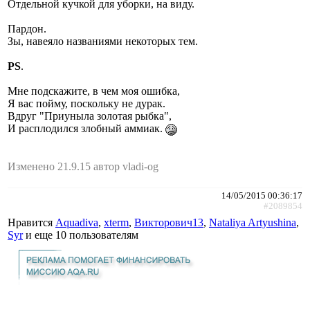
Отдельной кучкой для уборки, на виду.
Пардон.
Зы, навеяло названиями некоторых тем.
PS
.
Мне подскажите, в чем моя ошибка,
Я вас пойму, поскольку не дурак.
Вдруг "Приуныла золотая рыбка",
И расплодился злобный аммиак.
Изменено 21.9.15 автор vladi-og
14/05/2015 00:36:17
#2089854
Нравится
Aquadiva
,
xterm
,
Викторович13
,
Nataliya Artyushina
,
Syr
и еще
10 пользователям