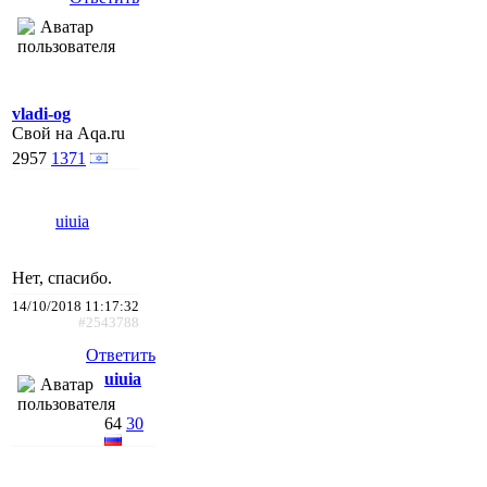
vladi-og
Свой на Aqa.ru
2957
1371
uiuia
Нет, спасибо.
14/10/2018 11:17:32
#2543788
Ответить
uiuia
64
30