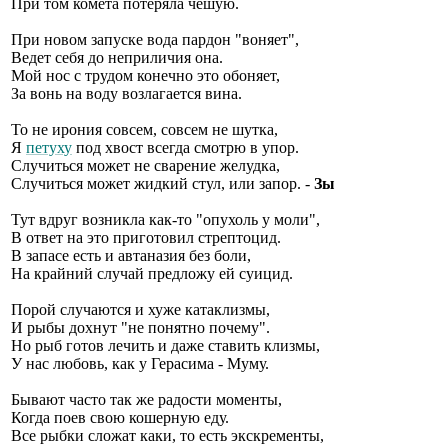
При том комета потеряла чешую.
При новом запуске вода пардон "воняет",
Ведет себя до неприличия она.
Мой нос с трудом конечно это обоняет,
За вонь на воду возлагается вина.
То не ирония совсем, совсем не шутка,
Я
петуху
под хвост всегда смотрю в упор.
Случиться может не сварение желудка,
Случиться может жидкий стул, или запор. -
Зы
Тут вдруг возникла как-то "опухоль у моли",
В ответ на это приготовил стрептоцид.
В запасе есть и автаназия без боли,
На крайний случай предложу ей суицид.
Порой случаются и хуже катаклизмы,
И рыбы дохнут "не понятно почему".
Но рыб готов лечить и даже ставить клизмы,
У нас любовь, как у Герасима - Муму.
Бывают часто так же радости моменты,
Когда поев свою кошерную еду.
Все рыбки сложат каки, то есть экскременты,