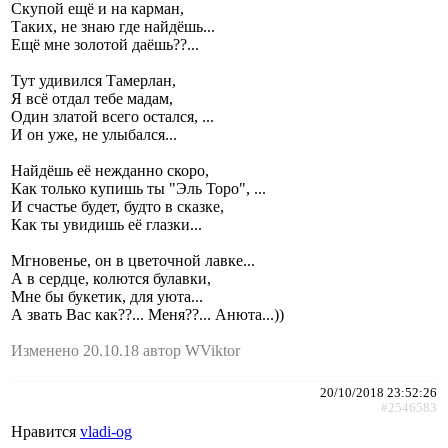
Скупой ещё и на карман,
Таких, не знаю где найдёшь...
Ещё мне золотой даёшь??...
Тут удивился Тамерлан,
Я всё отдал тебе мадам,
Один златой всего остался, ...
И он уже, не улыбался...
Найдёшь её нежданно скоро,
Как только купишь ты "Эль Торо", ...
И счастье будет, будто в сказке,
Как ты увидишь её глазки...
Мгновенье, он в цветочной лавке...
А в сердце, колются булавки,
Мне бы букетик, для уюта...
А звать Вас как??... Меня??... Анюта...))
Изменено 20.10.18 автор WViktor
20/10/2018 23:52:26
#2546583
Нравится
vladi-og