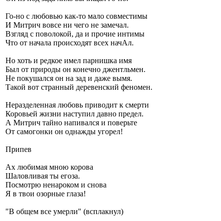
Го-но с любовью как-то мало совместимы
И Митрич вовсе ни чего не замечал.
Взгляд с поволокой, да и прочие интимы
Что от начала происходят всех начАл.
Но хоть и редкое имел парнишка имя
Был от природы он конечно джентльмен.
Не покушался он на зад и даже вымя.
Такой вот странный деревенский феномен.
Неразделенная любовь приводит к смерти
Коровьей жизни наступил давно предел.
А Митрич тайно напивался и поверьте
От самогонки он однажды угорел!
Припев
Ах любимая мною корова
Шаловливая ты егоза.
Посмотрю ненароком и снова
Я в твои озорные глаза!
"В общем все умерли" (всплакнул)