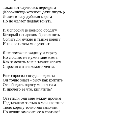
Такая вот случилась передряга
(Кого-нибудь хотелось даже пнуть.)-
Лежит в тазу дубовая коряга
Но не желает подлая тонуть.
И я спросил знакомого бродягу
Который ненароком бросил пить
Солить ли нужно в тазике корягу
И как ее потом мне утопить.
Я не похож на жадину и скрягу
Но с солью не нужна мне маета.
Как замочить мне в тазике корягу
Спросил я и знакомого мента.
Еще спросил соседа- водолаза
Он точно знает - рыбу как коптить..
Освободить корягу мне от газа
И прочего ее что, кипятить?
Ответили они мне между прочим
Над тазиком застыв в мой квартире.
Твою корягу точно мы замочим
Но лучше замочить ее в сортире!