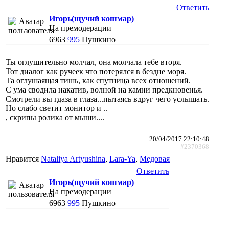
Ответить
Игорь(щучий кошмар)
На премодерации
6963
995
Пушкино
Ты оглушительно молчал, она молчала тебе вторя.
Тот диалог как ручеек что потерялся в бездне моря.
Та оглушаящая тишь, как спутница всех отношений.
С ума сводила накатив, волной на камни предкновенья.
Смотрели вы гдаза в глаза...пытаясь вдруг чего услышать.
Но слабо светит монитор и ..
, скрипы ролика от мыши....
20/04/2017 22:10:48
#2370368
Нравится
Nataliya Artyushina
,
Lara-Ya
,
Медовая
Ответить
Игорь(щучий кошмар)
На премодерации
6963
995
Пушкино