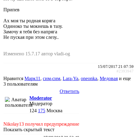
Припев
Ах моя ты родная коряга
Одиноко ты мокнешь в тазу.
Замочу я тебя без напряга
Не пуская при этом слезу..
Изменено 15.7.17 автор vladi-og
15/07/2017 21:07:59
#2393947
Нравится
Марк11
,
сим-сим
,
Lara-Ya
,
oneonka
,
Медовая
и еще
3 пользователям
Ответить
Moderator
Модератор
124
175
Москва
Nikolay13 получил предупреждение
Показать скрытый текст