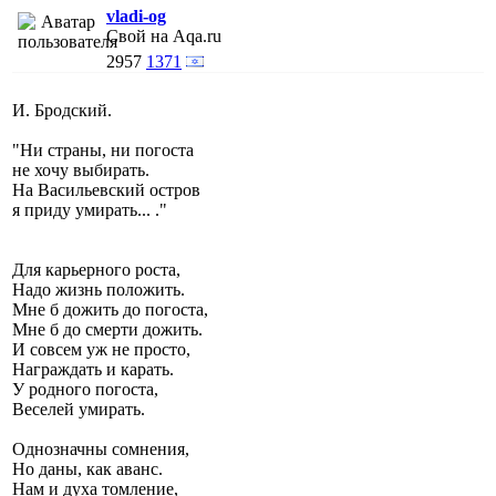
vladi-og
Свой на Aqa.ru
2957
1371
И. Бродский.
"Ни страны, ни погоста
не хочу выбирать.
На Васильевский остров
я приду умирать... ."
Для карьерного роста,
Надо жизнь положить.
Мне б дожить до погоста,
Мне б до смерти дожить.
И совсем уж не просто,
Награждать и карать.
У родного погоста,
Веселей умирать.
Однозначны сомнения,
Но даны, как аванс.
Нам и духа томление,