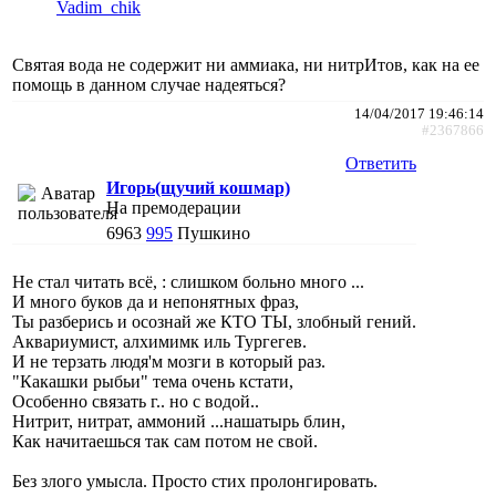
Vadim_chik
Святая вода не содержит ни аммиака, ни нитрИтов, как на ее
помощь в данном случае надеяться?
14/04/2017 19:46:14
#2367866
Ответить
Игорь(щучий кошмар)
На премодерации
6963
995
Пушкино
Не стал читать всё, : слишком больно много ...
И много буков да и непонятных фраз,
Ты разберись и осознай же КТО ТЫ, злобный гений.
Аквариумист, алхимимк иль Тургегев.
И не терзать людя'м мозги в который раз.
"Какашки рыбьи" тема очень кстати,
Особенно связать г.. но с водой..
Нитрит, нитрат, аммоний ...нашатырь блин,
Как начитаешься так сам потом не свой.
Без злого умысла. Просто стих пролонгировать.