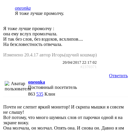
oneonka
Я тоже лучше промолчу.
Я тоже лучше промолчу :
она ему вслух промолчала.
И так без слов, без вздохов, всхлипов....
На безсловестность отвечала.
Изменено 20.4.17 автор Игорь(щучий кошмар)
20/04/2017 22:17:02
#2370371
Ответить
oneonka
Постоянный посетитель
863
535
Клин
Почти не слепит яркий монитор! И скрипа мышки я совсем
не слышу!
Всё потому, что много шумных слов от парочки одной я на
экране вижу.
Она молчала, он молчал. Опять она. И снова он. Давно я им