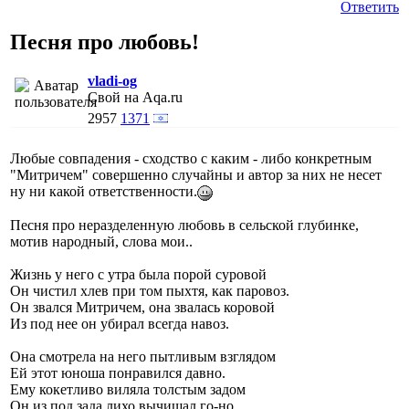
Ответить
Песня про любовь!
vladi-og
Свой на Aqa.ru
2957
1371
Любые совпадения - сходство с каким - либо конкретным
"Митричем" совершенно случайны и автор за них не несет
ну ни какой ответственности.
Песня про неразделенную любовь в сельской глубинке,
мотив народный, слова мои..
Жизнь у него с утра была порой суровой
Он чистил хлев при том пыхтя, как паровоз.
Он звался Митричем, она звалась коровой
Из под нее он убирал всегда навоз.
Она смотрела на него пытливым взглядом
Ей этот юноша понравился давно.
Ему кокетливо виляла толстым задом
Он из под зада лихо вычищал го-но.