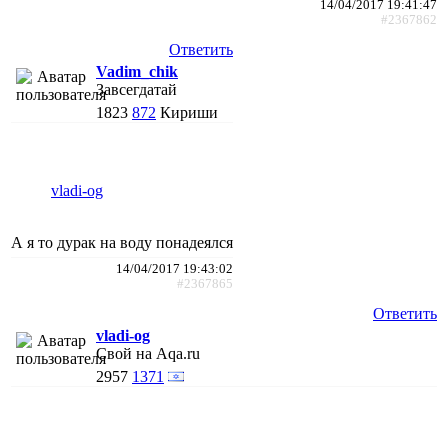
14/04/2017 19:41:47
#2367862
Ответить
Vadim_chik
Завсегдатай
1823
872
Кириши
vladi-og
А я то дурак на воду понадеялся
14/04/2017 19:43:02
#2367865
Ответить
vladi-og
Свой на Aqa.ru
2957
1371