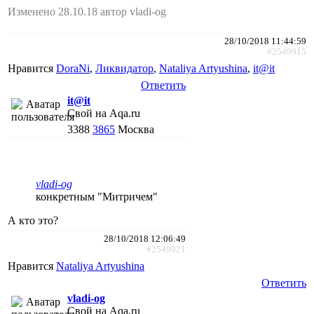
Изменено 28.10.18 автор vladi-og
28/10/2018 11:44:59
#2549915
Нравится
DoraNi
,
Ликвидатор
,
Nataliya Artyushina
,
it@it
Ответить
it@it
Свой на Aqa.ru
3388
3865
Москва
vladi-og
конкретным "Митричем"
А кто это?
28/10/2018 12:06:49
#2549921
Нравится
Nataliya Artyushina
Ответить
vladi-og
Свой на Aqa.ru