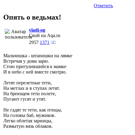
Ответить
Опять о ведьмах!
vladi-og
Свой на Aqa.ru
2957
1371
Мальчишка - штанишки на лямке
Встречая у дома зарю.
Стою притулившийся к мамке
И в небо с ней вместе смотрю.
Летят перелетные тети,
На метлах и в ступах летят.
На бреющем тети полете,
Пугают гусят и утят.
Не гадят те тети, как птицы,
На головы баб, мужиков.
Легко облетая зарницы,
Размытую вязь облаков.