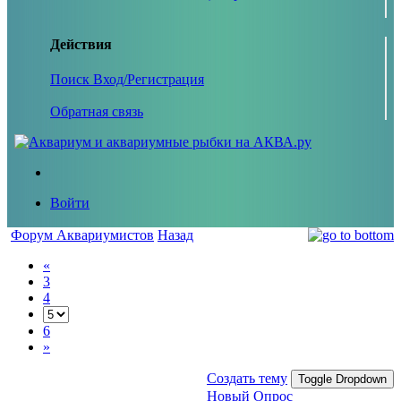
Действия
Поиск
Вход/Регистрация
Обратная связь
Войти
Форум Аквариумистов
Назад
«
3
4
6
»
Создать тему
Toggle Dropdown
Новый Опрос