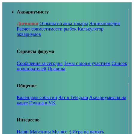
Аквариумисту
Дневники
Отзывы на аква товары
Энциклопедия
Расчет совместимости рыбок
Калькулятор
аквариумов
Сервисы форума
Сообщения за сегодня
Темы с моим участием
Список
пользователей
Правила
Общение
Календарь событий
Чат в Telegram
Аквариумисты на
карте
Группа в VK
Интересно
Наши Магазины
Мы все :)
Игра на память