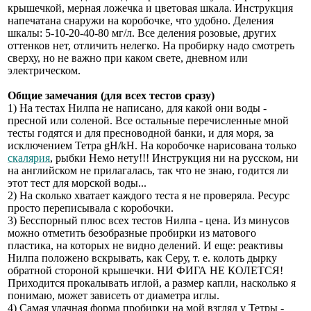
крышечкой, мерная ложечка и цветовая шкала. Инструкция
напечатана снаружи на коробочке, что удобно. Деления
шкалы: 5-10-20-40-80 мг/л. Все деления розовые, других
оттенков нет, отличить нелегко. На пробирку надо смотреть
сверху, но не важно при каком свете, дневном или
электрическом.
Общие замечания (для всех тестов сразу)
1) На тестах Нилпа не написано, для какой они воды -
пресной или соленой. Все остальные перечисленные мной
тесты годятся и для пресноводной банки, и для моря, за
исключением Тетра gH/kH. На коробочке нарисована только
скалярия
, рыбки Немо нету!!! Инструкция ни на русском, ни
на английском не прилагалась, так что не знаю, годится ли
этот тест для морской воды...
2) На сколько хватает каждого теста я не проверяла. Ресурс
просто переписывала с коробочки.
3) Бесспорный плюс всех тестов Нилпа - цена. Из минусов
можно отметить безобразные пробирки из матового
пластика, на которых не видно делений. И еще: реактивы
Нилпа положено вскрывать, как Серу, т. е. колоть дырку
обратной стороной крышечки. НИ ФИГА НЕ КОЛЕТСЯ!
Приходится прокалывать иглой, а размер капли, насколько я
понимаю, может зависеть от диаметра иглы.
4) Самая удачная форма пробирки на мой взгляд у Тетры -