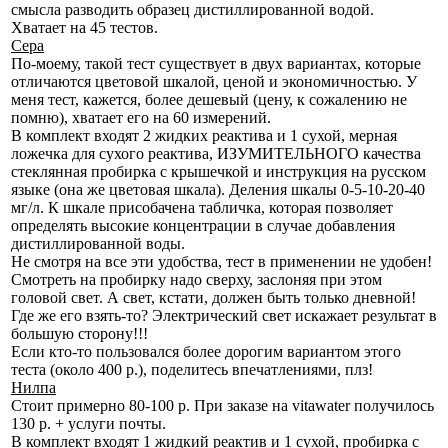
смысла разводить образец дистиллированной водой.
Хватает на 45 тестов.
Сера
По-моему, такой тест существует в двух вариантах, которые
отличаются цветовой шкалой, ценой и экономичностью. У
меня тест, кажется, более дешевый (цену, к сожалению не
помню), хватает его на 60 измерений.
В комплект входят 2 жидких реактива и 1 сухой, мерная
ложечка для сухого реактива, ИЗУМИТЕЛЬНОГО качества
стеклянная пробирка с крышечкой и инструкция на русском
языке (она же цветовая шкала). Деления шкалы 0-5-10-20-40
мг/л. К шкале присобачена табличка, которая позволяет
определять высокие концентрации в случае добавления
дистиллированной воды.
Не смотря на все эти удобства, тест в применении не удобен!
Смотреть на пробирку надо сверху, заслоняя при этом
головой свет. А свет, кстати, должен быть только дневной!
Где же его взять-то? Электрический свет искажает результат в
большую сторону!!!
Если кто-то пользовался более дорогим вариантом этого
теста (около 400 р.), поделитесь впечатлениями, плз!
Нилпа
Стоит примерно 80-100 р. При заказе на vitawater получилось
130 р. + услуги почты.
В комплект входят 1 жидкий реактив и 1 сухой, пробирка с