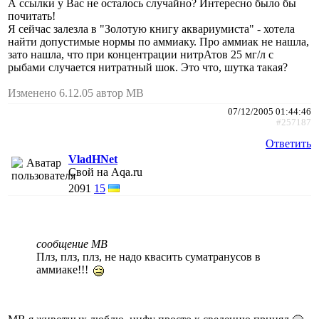
А ссылки у Вас не осталось случайно? Интересно было бы
почитать!
Я сейчас залезла в "Золотую книгу аквариумиста" - хотела
найти допустимые нормы по аммиаку. Про аммиак не нашла,
зато нашла, что при концентрации нитрАтов 25 мг/л с
рыбами случается нитратный шок. Это что, шутка такая?
Изменено 6.12.05 автор МВ
07/12/2005 01:44:46
#257187
Ответить
VladHNet
Свой на Aqa.ru
2091
15
сообщение МВ
Плз, плз, плз, не надо квасить суматранусов в
аммиаке!!!