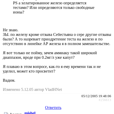
PS а хелатированное железо определяется
тестами? Или определяются только свободные
ионы?
Не знаю.
ЗЫ. по железу кроме отзыва Себестьяна о сере другие отзывы
были? А то назревает приодретение теста на железо и по
отсутствию в линейке АР железа я в полном замешательстве.
Я вот только не пойму, зачем аммиаку такой широкий
диаппазон, вроде при 0.2мг/л уже капут?
Я плаваю в этом вопросе, как-то я ему времени так и не
уделил, может кто просветит?
Вадим.
Изменено 5.12.05 автор VladHNet
05/12/2005 19:48:06
#256613
Ответить
mishel