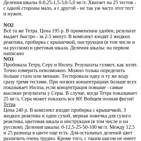
Деления шкалы 0-0,25-1,5-3,0-5,0 мг/л. Хватает на 25 тестов -
с одной стороны мало, а с другой - не так уж часто этот тест
и нужен.
NO2
Всё та же Тетра. Цена 195 р. В применении удобен, результат
выдает быстро - за 2-5 минут. В комплект входят 2 жидких
реактива, пробирка с крышечкой, инструкция (в том числе и
на русском) и цветовая шкала. Деления шкалы: на первом
написано
NO3
Пробовала Тетру, Серу и Нилпу. Результаты гуляют, как хотят.
Точно измерить невозможно. Можно только определить
больше стало или меньше. Тестировала одну и ту же воду
сразу тремя тестами. При низких концентрациях больше всех
показывает Нилпа, если концентрация повыше - самые
высокие результаты у Серы. В случае, когда Тетра показывает
25 мг/л, Сера может показать все 80! Вобщем полная фигня!
Тетра
Цена 240 р. В комплект входят пробирка с крышечкой, 3
жидких реактива и один сухой, мерная ложечка для сухого
реактива, цветовая шкала и инструкция (в том числе и на
русском). Деления шкалы: 0-12,5-25-50-100 мг/л. Между 12,5
и 25 разница в цвете еще есть. Для остальных делений цвет
различить очень трудно. Кроме того, с таким шагом не имеет