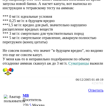
запуска новой банки. А насчет капута, вот выписка из
инструкции к тетравскому тесту на аммиак:
*** 0 мг/л: идеальные условия
*** 0,25 мг/л: в будущем вредно
***1,5 мг/л: вредно для рыб, значительно нарушено
расщепление вредных веществ
*** 3 мг/л: смертельно для чувствительных пород
*** 5 мг/л: смертельное отравление, аквариум полностью
перегружен (конец цитаты)
Не совсем понято, что значит "в будущем вредно", но видимо
это еще не совсем капут.
У меня как-то в неправильно подобранном по объему
отсаднике аммиак скакнул аж до 3 мг/л.
Суматранцы
выжили
06/12/2005 01:49:19
#256761
Ответить
МВ
Посетитель
270
5
Москва