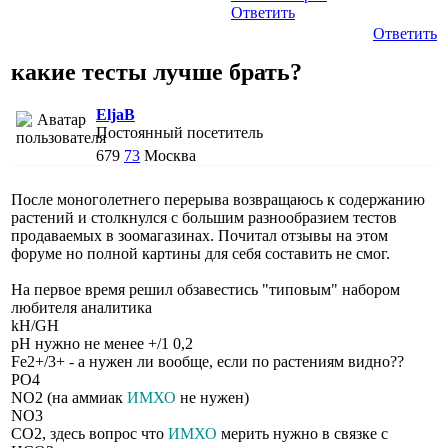
Ответить
Ответить
какие тесты лучше брать?
EljaB
Постоянный посетитель
679
73
Москва
После моноголетнего перерыва возвращаюсь к содержанию
растений и столкнулся с большим разнообразием тестов
продаваемых в зоомагазинах. Почитал отзывы на этом
форуме но полной картины для себя составить не смог.
На первое время решил обзавестись "типовым" набором
любителя аналитика
kH/GH
pH нужно не менее +/1 0,2
Fe2+/3+ - а нужен ли вообще, если по растениям видно??
PO4
NO2 (на аммиак
ИМХО
не нужен)
NO3
СО2, здесь вопрос что
ИМХО
мерить нужно в связке с