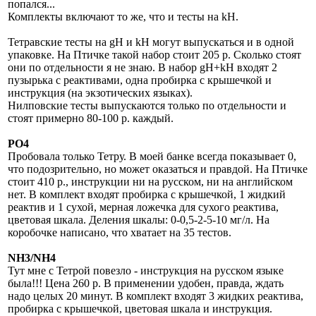
попался...
Комплекты включают то же, что и тесты на kH.
Тетравские тесты на gH и kH могут выпускаться и в одной
упаковке. На Птичке такой набор стоит 205 р. Сколько стоят
они по отдельности я не знаю. В набор gH+kH входят 2
пузырька с реактивами, одна пробирка с крышечкой и
инструкция (на экзотических языках).
Нилповские тесты выпускаются только по отдельности и
стоят примерно 80-100 р. каждый.
РО4
Пробовала только Тетру. В моей банке всегда показывает 0,
что подозрительно, но может оказаться и правдой. На Птичке
стоит 410 р., инструкции ни на русском, ни на английском
нет. В комплект входят пробирка с крышечкой, 1 жидкий
реактив и 1 сухой, мерная ложечка для сухого реактива,
цветовая шкала. Деления шкалы: 0-0,5-2-5-10 мг/л. На
коробочке написано, что хватает на 35 тестов.
NH3/NH4
Тут мне с Тетрой повезло - инструкция на русском языке
была!!! Цена 260 р. В применении удобен, правда, ждать
надо целых 20 минут. В комплект входят 3 жидких реактива,
пробирка с крышечкой, цветовая шкала и инструкция.