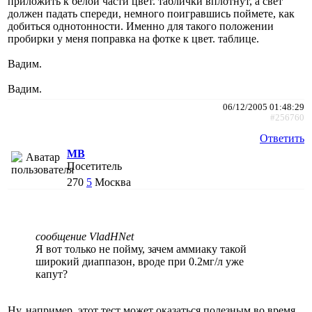
приложить к белой части цвет. таблички вплотнут, а свет
должен падать спереди, немного поигравшись поймете, как
добиться однотонности. Именно для такого положении
пробирки у меня поправка на фотке к цвет. таблице.
Вадим.
Вадим.
06/12/2005 01:48:29
#256760
Ответить
МВ
Посетитель
270
5
Москва
сообщение VladHNet
Я вот только не пойму, зачем аммиаку такой
широкий диаппазон, вроде при 0.2мг/л уже
капут?
Ну, например, этот тест может оказаться полезным во время