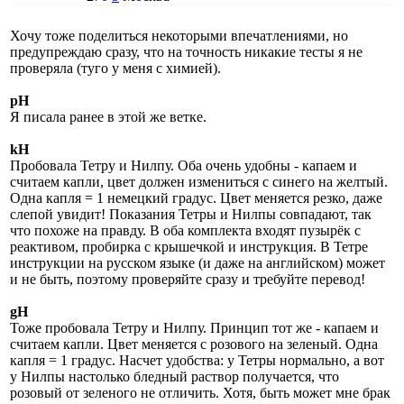
Хочу тоже поделиться некоторыми впечатлениями, но
предупреждаю сразу, что на точность никакие тесты я не
проверяла (туго у меня с химией).
рН
Я писала ранее в этой же ветке.
kH
Пробовала Тетру и Нилпу. Оба очень удобны - капаем и
считаем капли, цвет должен измениться с синего на желтый.
Одна капля = 1 немецкий градус. Цвет меняется резко, даже
слепой увидит! Показания Тетры и Нилпы совпадают, так
что похоже на правду. В оба комплекта входят пузырёк с
реактивом, пробирка с крышечкой и инструкция. В Тетре
инструкции на русском языке (и даже на английском) может
и не быть, поэтому проверяйте сразу и требуйте перевод!
gH
Тоже пробовала Тетру и Нилпу. Принцип тот же - капаем и
считаем капли. Цвет меняется с розового на зеленый. Одна
капля = 1 градус. Насчет удобства: у Тетры нормально, а вот
у Нилпы настолько бледный раствор получается, что
розовый от зеленого не отличить. Хотя, быть может мне брак